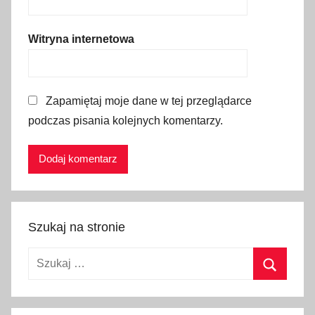
,
s
Witryna internetowa
t
r
a
Zapamiętaj moje dane w tej przeglądarce
ż
podczas pisania kolejnych komentarzy.
p
o
ż
a
r
n
Szukaj na stronie
a
,
Szukaj:
t
e
Szukaj
l