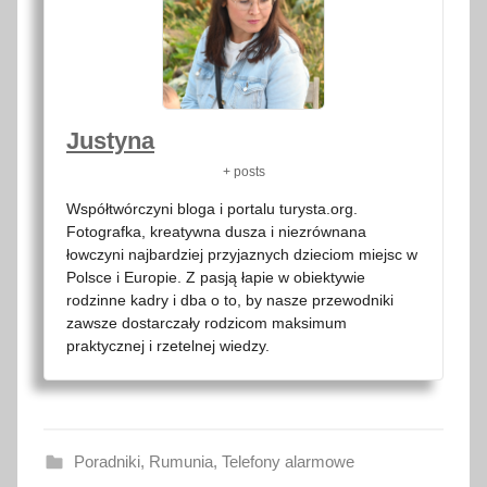
g
r
u
d
Justyna
n
i
+ posts
a
Współtwórczyni bloga i portalu turysta.org.
2
Fotografka, kreatywna dusza i niezrównana
0
łowczyni najbardziej przyjaznych dzieciom miejsc w
Polsce i Europie. Z pasją łapie w obiektywie
2
rodzinne kadry i dba o to, by nasze przewodniki
1
zawsze dostarczały rodzicom maksimum
praktycznej i rzetelnej wiedzy.
Poradniki
,
Rumunia
,
Telefony alarmowe