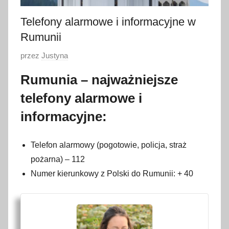
Telefony alarmowe i informacyjne w
Rumunii
O
przez
Justyna
p
Rumunia – najważniejsze
u
telefony alarmowe i
b
l
informacyjne:
i
k
Telefon alarmowy (pogotowie, policja, straż
o
pożarna) – 112
w
Numer kierunkowy z Polski do Rumunii: + 40
a
n
o
1
6