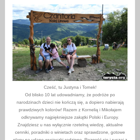
e
f
o
n
y
a
l
a
r
m
o
Cześć, tu Justyna i Tomek!
w
Od blisko 10 lat udowadniamy, że podróże po
e
narodzinach dzieci nie kończą się, a dopiero nabierają
prawdziwych kolorów! Razem z Kornelią i Mikołajem
odkrywamy najpiękniejsze zakątki Polski i Europy.
Znajdziesz u nas wyłącznie rzetelną wiedzę, aktualne
cenniki, poradniki o winietach oraz sprawdzone, gotowe
plany na udane wycieczki rodzinne. Rozgość się i ruszaj z