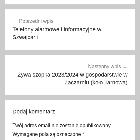
p
Nawigacja
o
Poprzedni wpis
wpisu
g
Telefony alarmowe i informacyjne w
o
Szwajcarii
t
o
w
i
Następny wpis
e
Żywa szopka 2023/2024 w gospodarstwie w
r
Zaczarniu (koło Tarnowa)
a
t
u
Dodaj komentarz
n
k
Twój adres email nie zostanie opublikowany.
o
Wymagane pola są oznaczone
*
w