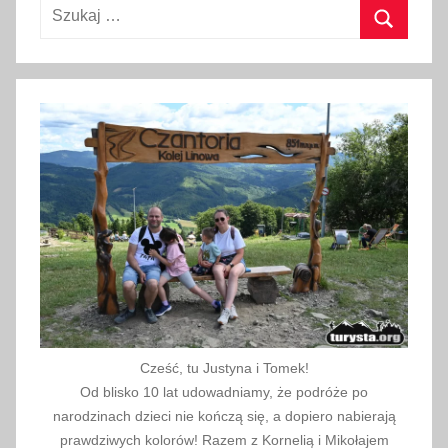
Szukaj:
N
i
Szukaj
e
m
c
z
e
c
h
,
f
e
r
i
Cześć, tu Justyna i Tomek!
e
Od blisko 10 lat udowadniamy, że podróże po
z
narodzinach dzieci nie kończą się, a dopiero nabierają
i
prawdziwych kolorów! Razem z Kornelią i Mikołajem