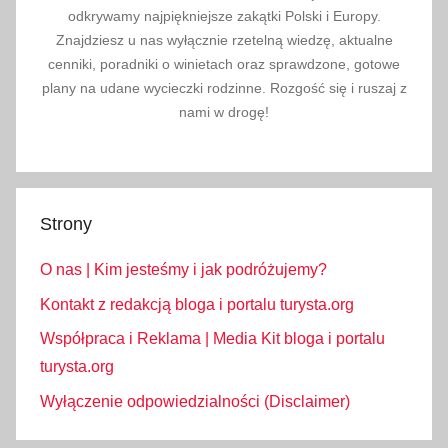
m
odkrywamy najpiękniejsze zakątki Polski i Europy.
Znajdziesz u nas wyłącznie rzetelną wiedzę, aktualne
o
cenniki, poradniki o winietach oraz sprawdzone, gotowe
w
plany na udane wycieczki rodzinne. Rozgość się i ruszaj z
e
nami w drogę!
N
i
e
m
Strony
c
y
O nas | Kim jesteśmy i jak podróżujemy?
,
k
Kontakt z redakcją bloga i portalu turysta.org
a
Współpraca i Reklama | Media Kit bloga i portalu
l
turysta.org
e
Wyłączenie odpowiedzialności (Disclaimer)
n
d