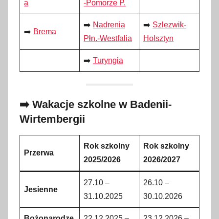
a
-Pomorze P.
➡️
Nadrenia
➡️
Szlezwik-
➡️
Brema
Płn.-Westfalia
Holsztyn
➡️
Turyngia
➡️ Wakacje szkolne w Badenii-
Wirtembergii
Rok szkolny
Rok szkolny
Przerwa
2025/2026
2026/2027
27.10 –
26.10 –
Jesienne
31.10.2025
30.10.2026
Bożonarodze
22.12.2025 –
23.12.2026 –