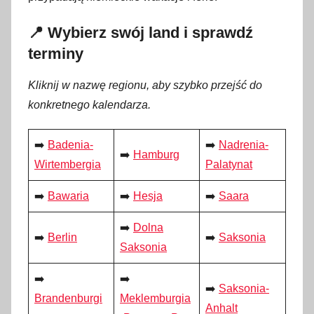
l
u
📍 Wybierz swój land i sprawdź
t
terminy
e
g
Kliknij w nazwę regionu, aby szybko przejść do
o
konkretnego kalendarza.
2
0
➡️
Badenia-
➡️
Nadrenia-
➡️
Hamburg
2
Wirtembergia
Palatynat
6
➡️
Bawaria
➡️
Hesja
➡️
Saara
➡️
Dolna
➡️
Berlin
➡️
Saksonia
Saksonia
➡️
➡️
➡️
Saksonia-
Brandenburgi
Meklemburgia
Anhalt