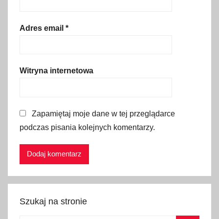
n
a
l
Adres email
*
n
e
N
Witryna internetowa
i
e
m
Zapamiętaj moje dane w tej przeglądarce
c
podczas pisania kolejnych komentarzy.
y
,
f
e
r
i
Szukaj na stronie
e
w