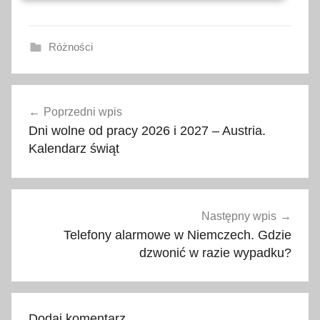
Różności
d
Nawigacja
a
Poprzedni wpis
wpisu
t
Dni wolne od pracy 2026 i 2027 – Austria.
y
Kalendarz świąt
w
a
k
a
Następny wpis
c
Telefony alarmowe w Niemczech. Gdzie
j
dzwonić w razie wypadku?
i
w
l
Dodaj komentarz