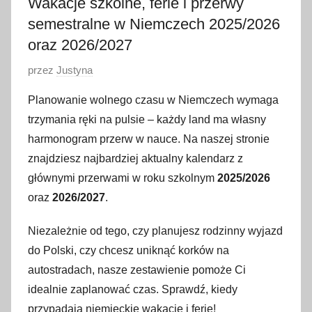
Wakacje szkolne, ferie i przerwy
semestralne w Niemczech 2025/2026
oraz 2026/2027
O
przez
Justyna
p
Planowanie wolnego czasu w Niemczech wymaga
u
trzymania ręki na pulsie – każdy land ma własny
b
harmonogram przerw w nauce. Na naszej stronie
l
znajdziesz najbardziej aktualny kalendarz z
i
głównymi przerwami w roku szkolnym
2025/2026
k
o
oraz
2026/2027
.
w
Niezależnie od tego, czy planujesz rodzinny wyjazd
a
do Polski, czy chcesz uniknąć korków na
n
o
autostradach, nasze zestawienie pomoże Ci
2
idealnie zaplanować czas. Sprawdź, kiedy
0
przypadają niemieckie wakacje i ferie!