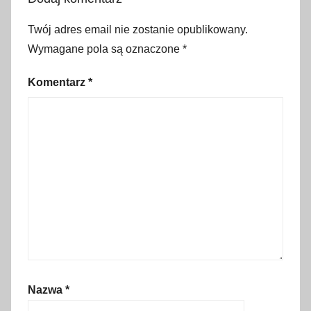
a
n
Twój adres email nie zostanie opublikowany.
d
Wymagane pola są oznaczone
*
a
c
Komentarz
*
h
,
f
e
r
i
e
r
e
g
i
Nazwa
*
o