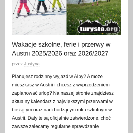
Wakacje szkolne, ferie i przerwy w
Austrii 2025/2026 oraz 2026/2027
O
przez
Justyna
p
Planujesz rodzinny wyjazd w Alpy? A może
u
mieszkasz w Austrii i chcesz z wyprzedzeniem
b
zaplanować urlop? Na naszej stronie znajdziesz
l
aktualny kalendarz z największymi przerwami w
i
bieżącym oraz nadchodzącym roku szkolnym w
k
o
Austrii. Daty te są oficjalnie zatwierdzone, choć
w
zawsze zalecamy regularne sprawdzanie