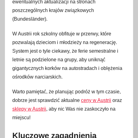
a
ewentualnych aktualizacji na stronach
n
poszczególnych krajów związkowych
o
(Bundesländer).
1
9
W Austrii rok szkolny obfituje w przerwy, które
l
pozwalają dzieciom i młodzieży na regenerację.
u
System jest o tyle ciekawy, że ferie semestralne i
t
letnie są podzielone na grupy, aby uniknąć
e
gigantycznych korków na autostradach i oblężenia
g
ośrodków narciarskich.
o
2
Warto pamiętać, że planując podróż w tym czasie,
0
dobrze jest sprawdzić aktualne
ceny w Austrii
oraz
2
sklepy w Austrii
, aby nic Was nie zaskoczyło na
6
miejscu!
Kluczowe zagadnienia