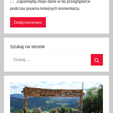
Zapamiętaj moje dane w tej przeglądarce
i
podczas pisania kolejnych komentarzy.
e
w
A
u
s
t
Szukaj na stronie
r
i
Szukaj:
i
,
Szukaj
k
a
l
e
n
d