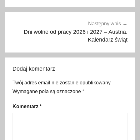
i
a
,
Następny wpis
d
Dni wolne od pracy 2026 i 2027 – Austria.
a
Kalendarz świąt
t
y
,
Dodaj komentarz
d
n
Twój adres email nie zostanie opublikowany.
i
Wymagane pola są oznaczone
*
w
o
Komentarz
*
l
n
e
o