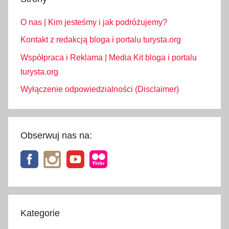
i
O nas | Kim jesteśmy i jak podróżujemy?
e
d
Kontakt z redakcją bloga i portalu turysta.org
y
Współpraca i Reklama | Media Kit bloga i portalu
f
turysta.org
e
Wyłączenie odpowiedzialności (Disclaimer)
r
i
e
w
Obserwuj nas na:
A
u
s
t
r
i
Kategorie
i