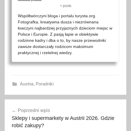
+ posts
Współtwórczyni bloga i portalu turysta.org.
Fotografka, kreatywna dusza i niezrównana
łowczyni najbardziej przyjaznych dzieciom miejsc w
Polsce i Europie. Z pasją łapie w obiektywie
rodzinne kadry i dba o to, by nasze przewodniki
zawsze dostarczały rodzicom maksimum
praktycznej i rzetelnej wiedzy.
Austria
,
Poradniki
A
Nawigacja
u
Poprzedni wpis
wpisu
s
Sklepy i supermarkety w Austrii 2026. Gdzie
t
robić zakupy?
r