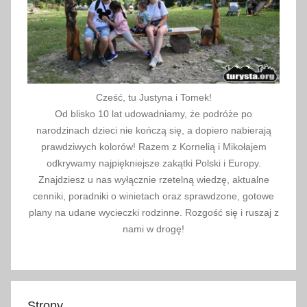
a
r
z
f
e
r
Cześć, tu Justyna i Tomek!
i
Od blisko 10 lat udowadniamy, że podróże po
i
narodzinach dzieci nie kończą się, a dopiero nabierają
i
prawdziwych kolorów! Razem z Kornelią i Mikołajem
w
odkrywamy najpiękniejsze zakątki Polski i Europy.
Znajdziesz u nas wyłącznie rzetelną wiedzę, aktualne
a
cenniki, poradniki o winietach oraz sprawdzone, gotowe
k
plany na udane wycieczki rodzinne. Rozgość się i ruszaj z
a
nami w drogę!
c
j
i
,
Strony
k