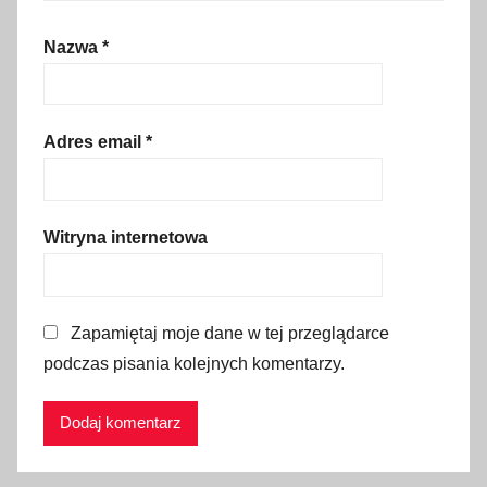
K
Nazwa
*
o
p
a
l
Adres email
*
n
i
a
Witryna internetowa
S
o
l
Zapamiętaj moje dane w tej przeglądarce
i
podczas pisania kolejnych komentarzy.
"
W
i
e
l