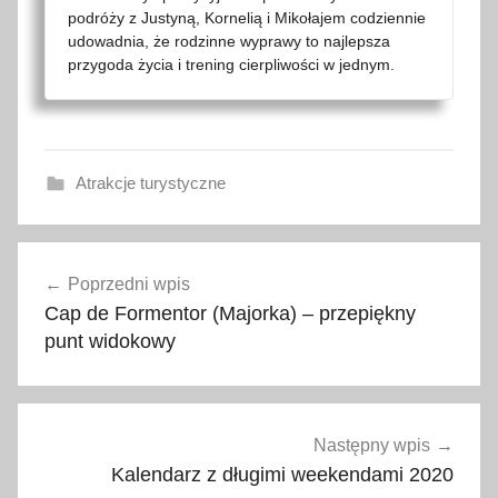
podróży z Justyną, Kornelią i Mikołajem codziennie
udowadnia, że rodzinne wyprawy to najlepsza
przygoda życia i trening cierpliwości w jednym.
Atrakcje turystyczne
2
Nawigacja
0
Poprzedni wpis
wpisu
1
Cap de Formentor (Majorka) – przepiękny
9
punt widokowy
,
k
o
p
Następny wpis
a
Kalendarz z długimi weekendami 2020