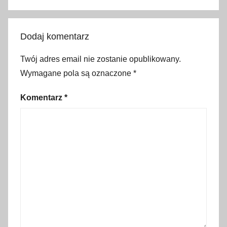
l
n
i
Dodaj komentarz
a
,
Twój adres email nie zostanie opublikowany.
k
Wymagane pola są oznaczone
*
o
p
Komentarz
*
a
l
n
i
a
s
o
l
i
,