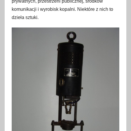
prywatnych, przestrzeni publicznej, środków
g
komunikacji i wyrobisk kopalni. Niektóre z nich to
r
dzieła sztuki.
u
d
n
i
a
2
0
1
9