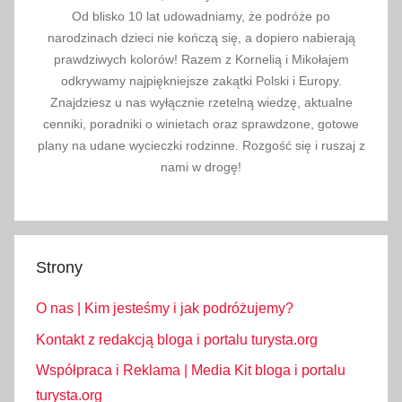
u
Od blisko 10 lat udowadniamy, że podróże po
m
narodzinach dzieci nie kończą się, a dopiero nabierają
Ż
prawdziwych kolorów! Razem z Kornelią i Mikołajem
u
odkrywamy najpiękniejsze zakątki Polski i Europy.
p
Znajdziesz u nas wyłącznie rzetelną wiedzę, aktualne
cenniki, poradniki o winietach oraz sprawdzone, gotowe
K
plany na udane wycieczki rodzinne. Rozgość się i ruszaj z
r
nami w drogę!
a
k
o
w
s
Strony
k
O nas | Kim jesteśmy i jak podróżujemy?
i
c
Kontakt z redakcją bloga i portalu turysta.org
h
Współpraca i Reklama | Media Kit bloga i portalu
W
turysta.org