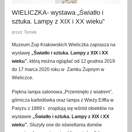
WIELICZKA- wystawa „Światło i
sztuka. Lampy z XIX i XX wieku”
O
przez
Tomek
p
Muzeum Żup Krakowskich Wieliczka zaprasza na
u
wystawę
„Światło i sztuka. Lampy z XIX i XX
b
wieku”
, którą można oglądać od 12 grudnia 2019
l
do 17 marca 2020 roku w Zamku Żupnym w
i
Wieliczce.
k
o
Piękna lampa salonowa „Przeminęło z wiatrem”,
w
górnicza karbidówka oraz lampa z Wieży Eiffla w
a
Paryżu z 1889 r. znajdują się wśród obiektów na
n
o
wystawie
„Światło i sztuka. Lampy z XIX i XX
1
wieku”.
Służyły one do oświetlania domów
2