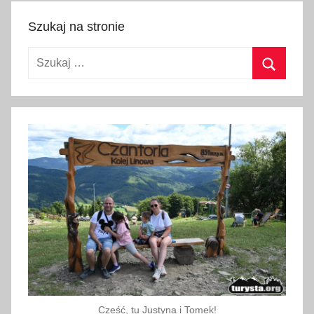
i
Szukaj na stronie
c
z
Szukaj:
k
a
Szukaj
"
,
l
a
m
p
y
,
M
u
z
e
Cześć, tu Justyna i Tomek!