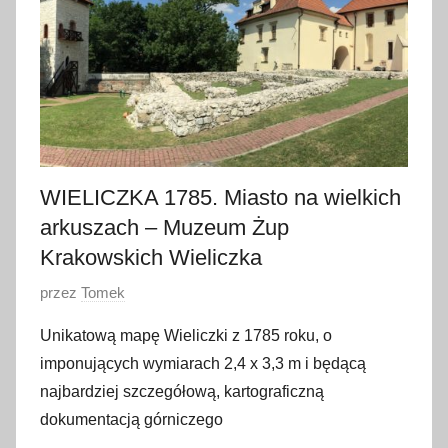
u
d
n
i
a
2
0
1
WIELICZKA 1785. Miasto na wielkich
9
arkuszach – Muzeum Żup
Krakowskich Wieliczka
O
przez
Tomek
p
Unikatową mapę Wieliczki z 1785 roku, o
u
imponujących wymiarach 2,4 x 3,3 m i będącą
b
najbardziej szczegółową, kartograficzną
l
dokumentacją górniczego
i