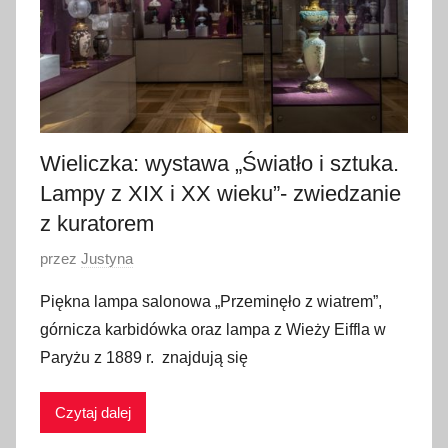
0
2
1
Wieliczka: wystawa „Światło i sztuka.
Lampy z XIX i XX wieku”- zwiedzanie
z kuratorem
O
przez
Justyna
p
Piękna lampa salonowa „Przeminęło z wiatrem”,
u
górnicza karbidówka oraz lampa z Wieży Eiffla w
b
Paryżu z 1889 r. znajdują się
l
i
Czytaj dalej
k
o