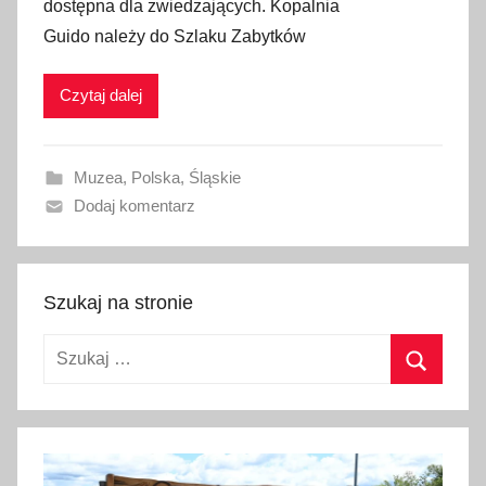
dostępna dla zwiedzających. Kopalnia
l
Guido należy do Szlaku Zabytków
i
k
Czytaj dalej
o
w
a
Muzea
,
Polska
,
Śląskie
n
Dodaj komentarz
o
1
3
m
Szukaj na stronie
a
Szukaj:
j
a
Szukaj
2
0
1