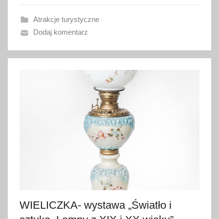
w
Atrakcje turystyczne
a
Dodaj komentarz
n
o
2
5
l
u
t
e
g
o
2
0
2
0
WIELICZKA- wystawa „Światło i