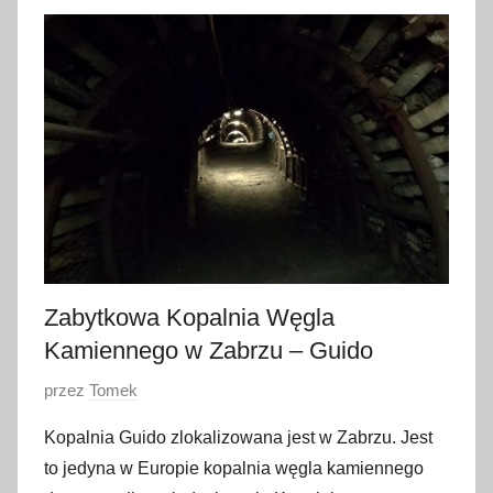
1
l
i
p
c
a
2
0
1
9
Zabytkowa Kopalnia Węgla
Kamiennego w Zabrzu – Guido
O
przez
Tomek
p
Kopalnia Guido zlokalizowana jest w Zabrzu. Jest
u
to jedyna w Europie kopalnia węgla kamiennego
b