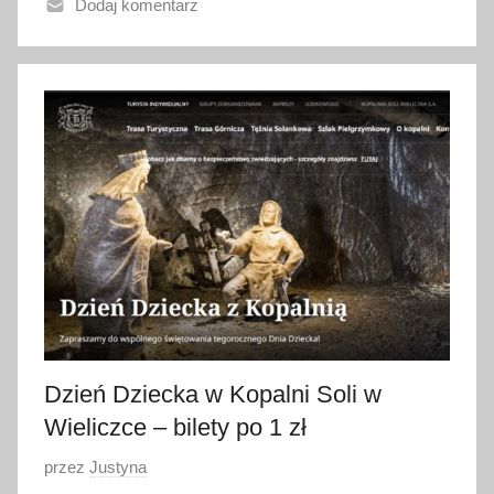
Dodaj komentarz
n
o
2
8
c
z
e
r
w
c
a
2
0
2
Dzień Dziecka w Kopalni Soli w
2
Wieliczce – bilety po 1 zł
O
przez
Justyna