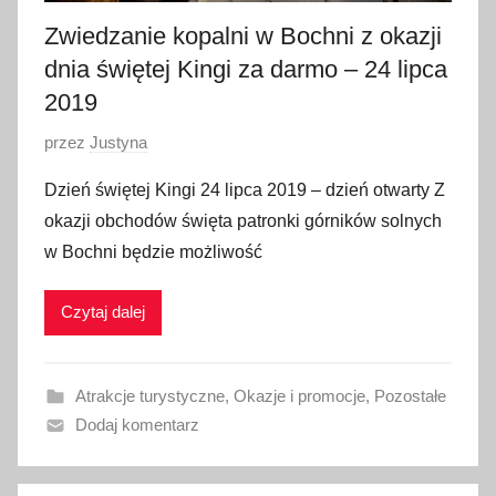
a
Zwiedzanie kopalni w Bochni z okazji
2
dnia świętej Kingi za darmo – 24 lipca
0
2019
1
9
O
przez
Justyna
p
Dzień świętej Kingi 24 lipca 2019 – dzień otwarty Z
u
okazji obchodów święta patronki górników solnych
b
w Bochni będzie możliwość
l
i
Czytaj dalej
k
o
w
Atrakcje turystyczne
,
Okazje i promocje
,
Pozostałe
a
Dodaj komentarz
n
o
2