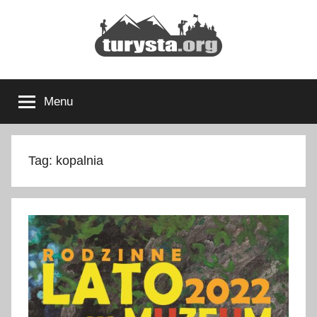
Przejdź
do
treści
Turysta.org
Rodzinny
blog
Menu
podróżniczy
i
portal
turystyczny
Tag:
kopalnia