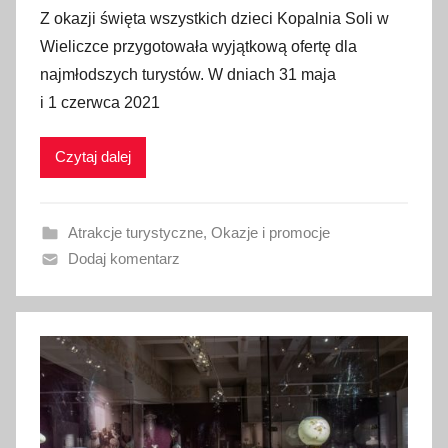
p
Z okazji święta wszystkich dzieci Kopalnia Soli w
u
Wieliczce przygotowała wyjątkową ofertę dla
b
najmłodszych turystów. W dniach 31 maja
l
i 1 czerwca 2021
i
k
Czytaj dalej
o
w
a
Atrakcje turystyczne
,
Okazje i promocje
n
Dodaj komentarz
o
3
1
m
a
j
a
2