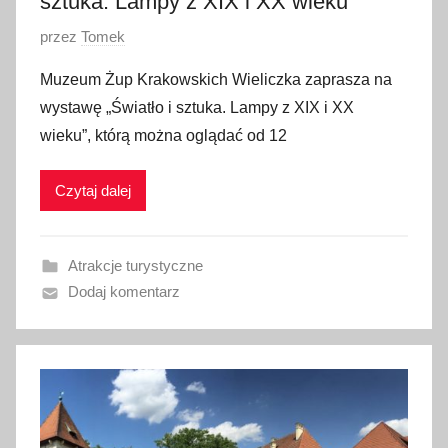
sztuka. Lampy z XIX i XX wieku”
O
przez
Tomek
p
Muzeum Żup Krakowskich Wieliczka zaprasza na
u
wystawę „Światło i sztuka. Lampy z XIX i XX
b
wieku”, którą można oglądać od 12
l
i
Czytaj dalej
k
o
w
Atrakcje turystyczne
a
Dodaj komentarz
n
o
1
2
g
r