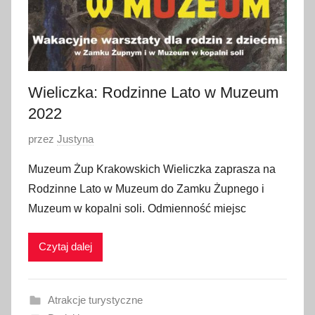
Wieliczka: Rodzinne Lato w Muzeum
2022
O
przez
Justyna
p
Muzeum Żup Krakowskich Wieliczka zaprasza na
u
Rodzinne Lato w Muzeum do Zamku Żupnego i
b
Muzeum w kopalni soli. Odmienność miejsc
l
i
Czytaj dalej
k
o
w
Atrakcje turystyczne
a