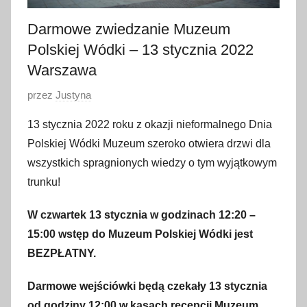
Darmowe zwiedzanie Muzeum
Polskiej Wódki – 13 stycznia 2022
Warszawa
O
przez
Justyna
p
13 stycznia 2022 roku z okazji nieformalnego Dnia
u
Polskiej Wódki Muzeum szeroko otwiera drzwi dla
b
wszystkich spragnionych wiedzy o tym wyjątkowym
l
trunku!
i
k
W czwartek 13 stycznia w godzinach 12:20 –
o
15:00 wstęp do Muzeum Polskiej Wódki jest
w
BEZPŁATNY.
a
n
Darmowe wejściówki będą czekały 13 stycznia
o
od godziny 12:00 w kasach recepcji Muzeum.