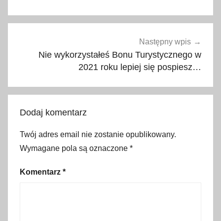
s
t
a
c
Następny wpis
j
Nie wykorzystałeś Bonu Turystycznego w
a
2021 roku lepiej się pospiesz…
,
d
e
Dodaj komentarz
g
u
Twój adres email nie zostanie opublikowany.
s
Wymagane pola są oznaczone
*
t
a
Komentarz
*
c
j
a
z