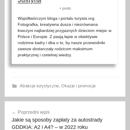
Justyna
+ posts
Współtwórczyni bloga i portalu turysta.org.
Fotografka, kreatywna dusza i niezrównana
łowczyni najbardziej przyjaznych dzieciom miejsc w
Polsce i Europie. Z pasją łapie w obiektywie
rodzinne kadry i dba o to, by nasze przewodniki
zawsze dostarczały rodzicom maksimum
praktycznej i rzetelnej wiedzy.
Atrakcje turystyczne
,
Okazje i promocje
d
Nawigacja
e
Poprzedni wpis
wpisu
g
Jakie są sposoby zapłaty za autostrady
u
GDDKiA: A2 i A4? – w 2022 roku