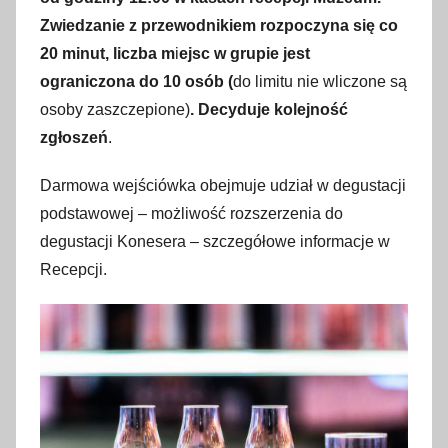
1
Zwiedzanie z przewodnikiem rozpoczyna się co
2
20 minut, liczba m
i
ejsc w grupie jest
s
t
ograniczona do 10 osób (
do limitu nie wliczone są
y
osoby zaszczepione)
. Decyduje kolejność
c
zgłoszeń
.
z
n
Darmowa wejściówka obejmuje udział w degustacji
i
podstawowej – możliwość rozszerzenia do
a
degustacji Konesera – szczegółowe informacje w
2
Recepcji.
0
2
2