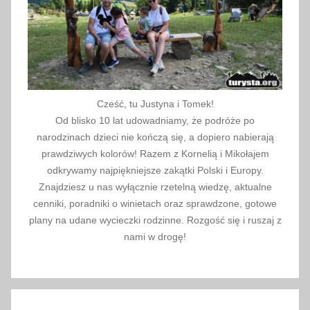
s
k
i
e
j
W
Cześć, tu Justyna i Tomek!
ó
Od blisko 10 lat udowadniamy, że podróże po
d
narodzinach dzieci nie kończą się, a dopiero nabierają
k
prawdziwych kolorów! Razem z Kornelią i Mikołajem
i
odkrywamy najpiękniejsze zakątki Polski i Europy.
Znajdziesz u nas wyłącznie rzetelną wiedzę, aktualne
,
cenniki, poradniki o winietach oraz sprawdzone, gotowe
W
plany na udane wycieczki rodzinne. Rozgość się i ruszaj z
a
nami w drogę!
r
s
z
a