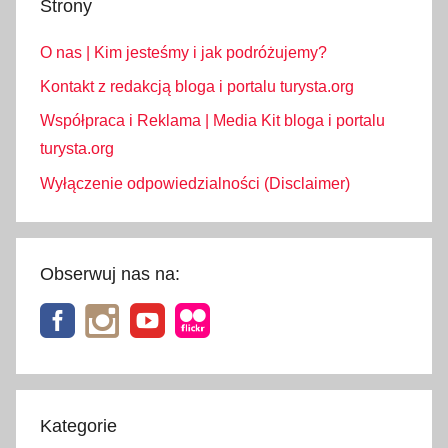
Strony
w
a
O nas | Kim jesteśmy i jak podróżujemy?
,
z
Kontakt z redakcją bloga i portalu turysta.org
a
Współpraca i Reklama | Media Kit bloga i portalu
d
turysta.org
a
Wyłączenie odpowiedzialności (Disclaimer)
r
m
o
Obserwuj nas na:
Kategorie