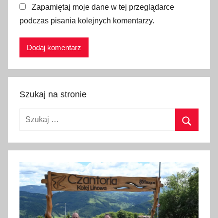
Zapamiętaj moje dane w tej przeglądarce
,
podczas pisania kolejnych komentarzy.
m
u
z
e
u
m
Szukaj na stronie
,
M
Szukaj:
u
z
Szukaj
e
u
m
P
o
l