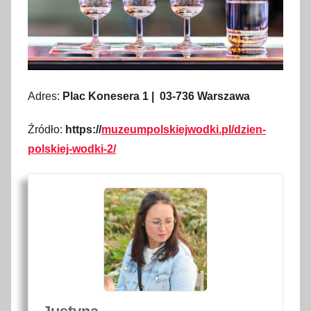
Adres:
Plac Konesera 1 | 03-736 Warszawa
Źródło:
https://
muzeumpolskiejwodki.pl/dzien-
polskiej-wodki-2/