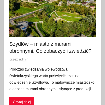
z
i
e
r
n
i
k
Szydłów – miasto z murami
a
obronnymi. Co zobaczyć i zwiedzić?
2
O
przez
admin
0
p
1
Podczas zwiedzania województwa
u
6
świętokrzyskiego warto poświęcić czas na
b
odwiedzenie Szydłowa. To malownicze miasteczko,
l
otoczone murami obronnymi i słynące z produkcji
i
k
Czytaj dalej
o