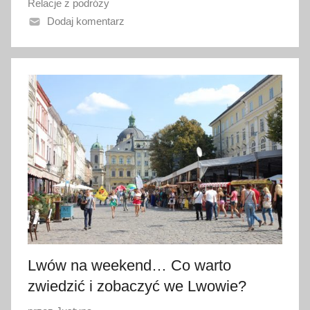
Relacje z podróży
n
Dodaj komentarz
o
4
l
i
s
t
o
p
a
d
a
2
0
1
Lwów na weekend… Co warto
6
zwiedzić i zobaczyć we Lwowie?