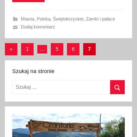
w
a
Miasta
,
Polska
,
Świętokrzyskie
,
Zamki i pałace
n
Dodaj komentarz
o
1
9
Stronicowanie
Poprzednie
«
1
…
5
6
7
m
wpisy
wpisów
a
r
Szukaj na stronie
c
a
Szukaj:
2
Szukaj
0
1
6