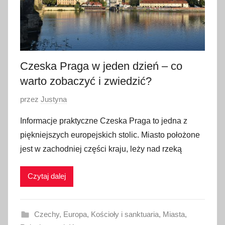
Czeska Praga w jeden dzień – co
warto zobaczyć i zwiedzić?
O
przez
Justyna
p
Informacje praktyczne Czeska Praga to jedna z
u
piękniejszych europejskich stolic. Miasto położone
b
jest w zachodniej części kraju, leży nad rzeką
l
i
Czytaj dalej
k
o
w
Czechy
,
Europa
,
Kościoły i sanktuaria
,
Miasta
,
a