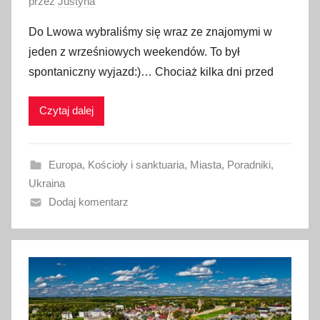
O
przez
Justyna
p
Do Lwowa wybraliśmy się wraz ze znajomymi w
u
jeden z wrześniowych weekendów. To był
b
spontaniczny wyjazd:)… Chociaż kilka dni przed
l
i
Czytaj dalej
k
o
w
Europa
,
Kościoły i sanktuaria
,
Miasta
,
Poradniki
,
a
Ukraina
n
Dodaj komentarz
o
1
4
p
a
ź
d