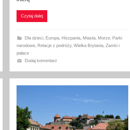
k
o
Czytaj dalej
w
a
n
Dla dzieci
,
Europa
,
Hiszpania
,
Miasta
,
Morze
,
Parki
o
narodowe
,
Relacje z podróży
,
Wielka Brytania
,
Zamki i
3
pałace
k
Dodaj komentarz
w
i
e
t
n
i
a
2
0