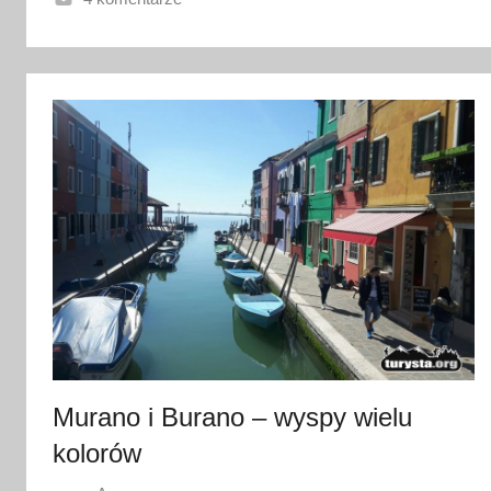
4
k
w
i
e
t
n
i
a
2
0
1
7
Murano i Burano – wyspy wielu
kolorów