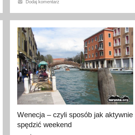
o
Dodaj komentarz
1
8
k
w
i
e
t
n
i
a
2
0
1
7
Wenecja – czyli sposób jak aktywnie
spędzić weekend