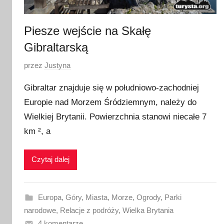
Piesze wejście na Skałę
Gibraltarską
O
przez
Justyna
p
Gibraltar znajduje się w południowo-zachodniej
u
Europie nad Morzem Śródziemnym, należy do
b
Wielkiej Brytanii. Powierzchnia stanowi niecałe 7
l
i
km ², a
k
o
Czytaj dalej
w
a
n
Europa
,
Góry
,
Miasta
,
Morze
,
Ogrody
,
Parki
o
narodowe
,
Relacje z podróży
,
Wielka Brytania
2
4 komentarze