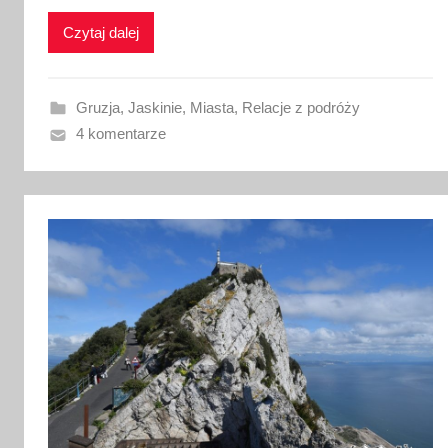
k
o
Czytaj dalej
w
a
n
Gruzja
,
Jaskinie
,
Miasta
,
Relacje z podróży
o
4 komentarze
2
5
m
a
j
a
2
0
1
7