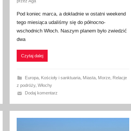
O
przez
Aga
p
Pod koniec marca, a dokładnie w ostatni weekend
u
tego miesiąca udaliśmy się do północno-
b
wschodnich Włoch. Naszym planem było zwiedzić
l
i
dwa
k
o
Czytaj dalej
w
a
n
Europa
,
Kościoły i sanktuaria
,
Miasta
,
Morze
,
Relacje
o
z podróży
,
Włochy
4
Dodaj komentarz
k
w
i
e
t