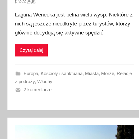
O
przez
Aga
p
Laguna Wenecka jest pełna wielu wysp. Niektóre z
u
nich są jeszcze nieodkryte przez turystów, którzy
b
głównie decydują się aktywne spędzić
l
i
k
Czytaj dalej
o
w
a
Europa
,
Kościoły i sanktuaria
,
Miasta
,
Morze
,
Relacje
n
z podróży
,
Włochy
o
2 komentarze
1
1
k
w
i
e