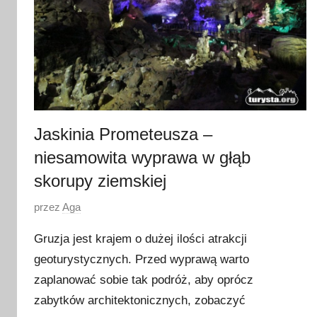
Jaskinia Prometeusza –
niesamowita wyprawa w głąb
skorupy ziemskiej
O
przez
Aga
p
Gruzja jest krajem o dużej ilości atrakcji
u
geoturystycznych. Przed wyprawą warto
b
zaplanować sobie tak podróż, aby oprócz
l
i
zabytków architektonicznych, zobaczyć