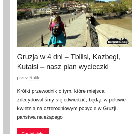
Gruzja w 4 dni – Tbilisi, Kazbegi,
Kutaisi – nasz plan wycieczki
O
przez
Rafik
p
Krótki przewodnik o tym, które miejsca
u
zdecydowaliśmy się odwiedzić, będąc w połowie
b
kwietnia na czterodniowym pobycie w Gruzji,
l
i
państwa należącego
k
o
Czytaj dalej