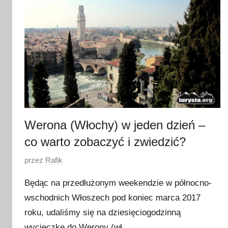
t
n
i
a
2
0
1
7
Werona (Włochy) w jeden dzień –
co warto zobaczyć i zwiedzić?
O
przez
Rafik
p
Będąc na przedłużonym weekendzie w północno-
u
wschodnich Włoszech pod koniec marca 2017
b
roku, udaliśmy się na dziesięciogodzinną
l
i
wycieczkę do Werony (wł.