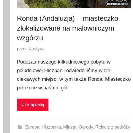
7
Ronda (Andaluzja) – miasteczko
zlokalizowane na malowniczym
wzgórzu
O
przez
Justyna
p
Podczas naszego kilkudniowego pobytu w
u
południowej Hiszpanii odwiedziliśmy wiele
b
ciekawych miejsc, w tym także Ronda. Miasteczko
l
i
położone w paśmie gór
k
o
Czytaj dalej
w
a
n
Europa
,
Hiszpania
,
Miasta
,
Ogrody
,
Relacje z podróży