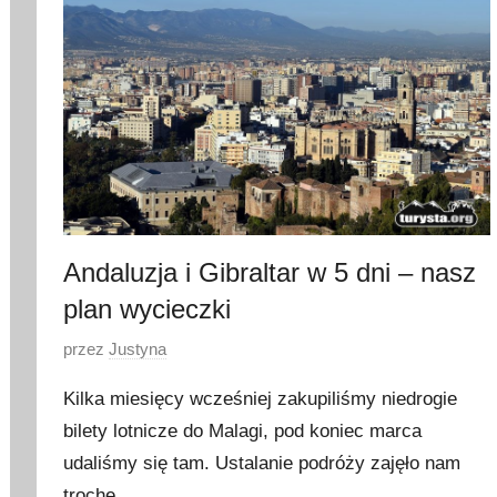
n
i
a
2
0
1
7
Andaluzja i Gibraltar w 5 dni – nasz
plan wycieczki
O
przez
Justyna
p
Kilka miesięcy wcześniej zakupiliśmy niedrogie
u
bilety lotnicze do Malagi, pod koniec marca
b
udaliśmy się tam. Ustalanie podróży zajęło nam
l
i
trochę