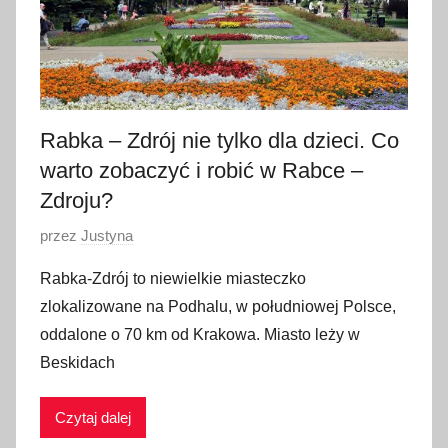
i
a
2
0
1
Rabka – Zdrój nie tylko dla dzieci. Co
7
warto zobaczyć i robić w Rabce –
Zdroju?
O
przez
Justyna
p
Rabka-Zdrój to niewielkie miasteczko
u
zlokalizowane na Podhalu, w południowej Polsce,
b
oddalone o 70 km od Krakowa. Miasto leży w
l
Beskidach
i
k
Czytaj dalej
o
w