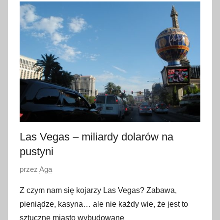
l
i
s
t
o
p
a
d
a
2
0
Las Vegas – miliardy dolarów na
1
pustyni
7
O
przez
Aga
p
Z czym nam się kojarzy Las Vegas? Zabawa,
u
pieniądze, kasyna… ale nie każdy wie, że jest to
b
sztuczne miasto wybudowane