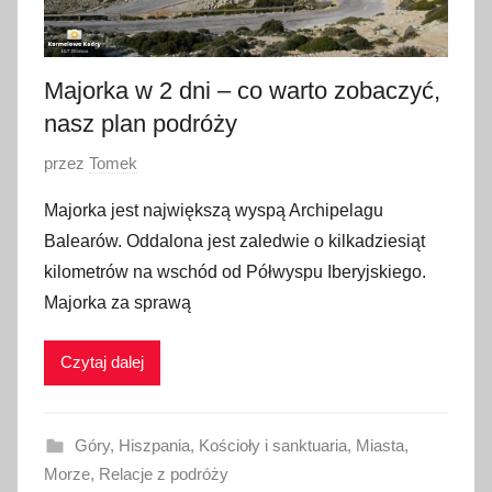
a
2
0
Majorka w 2 dni – co warto zobaczyć,
1
nasz plan podróży
7
O
przez
Tomek
p
Majorka jest największą wyspą Archipelagu
u
Balearów. Oddalona jest zaledwie o kilkadziesiąt
b
kilometrów na wschód od Półwyspu Iberyjskiego.
l
Majorka za sprawą
i
k
Czytaj dalej
o
w
a
Góry
,
Hiszpania
,
Kościoły i sanktuaria
,
Miasta
,
n
Morze
,
Relacje z podróży
o