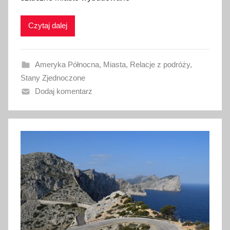
l
i
Czytaj dalej
k
o
w
Ameryka Północna
,
Miasta
,
Relacje z podróży
,
a
Stany Zjednoczone
n
Dodaj komentarz
o
2
1
l
i
s
t
o
p
a
d