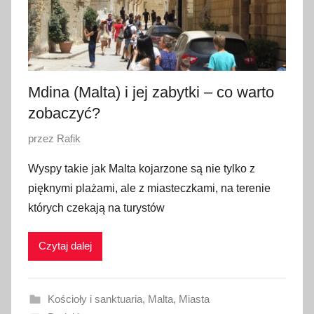
Mdina (Malta) i jej zabytki – co warto
zobaczyć?
O
przez
Rafik
p
Wyspy takie jak Malta kojarzone są nie tylko z
u
pięknymi plażami, ale z miasteczkami, na terenie
b
których czekają na turystów
l
i
Czytaj dalej
k
o
w
Kościoły i sanktuaria
,
Malta
,
Miasta
a