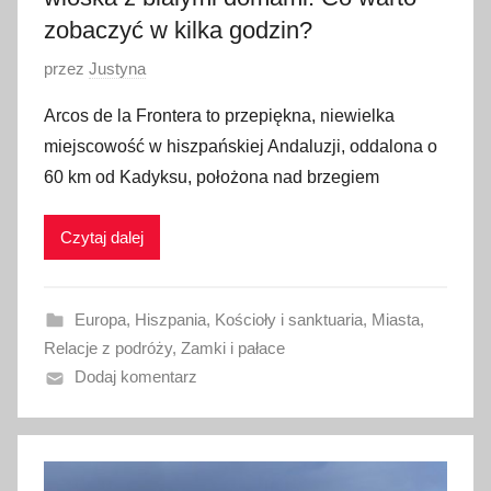
zobaczyć w kilka godzin?
O
przez
Justyna
p
Arcos de la Frontera to przepiękna, niewielka
u
miejscowość w hiszpańskiej Andaluzji, oddalona o
b
60 km od Kadyksu, położona nad brzegiem
l
i
Czytaj dalej
k
o
w
Europa
,
Hiszpania
,
Kościoły i sanktuaria
,
Miasta
,
a
Relacje z podróży
,
Zamki i pałace
n
Dodaj komentarz
o
1
9
l