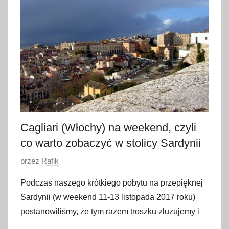
u
t
e
g
o
2
0
1
8
Cagliari (Włochy) na weekend, czyli
co warto zobaczyć w stolicy Sardynii
O
przez
Rafik
p
Podczas naszego krótkiego pobytu na przepięknej
u
Sardynii (w weekend 11-13 listopada 2017 roku)
b
postanowiliśmy, że tym razem troszku zluzujemy i
l
i