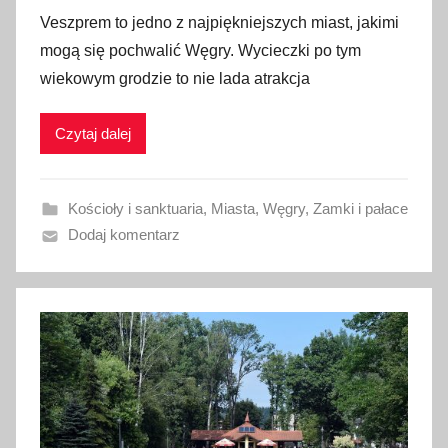
p
Veszprem to jedno z najpiękniejszych miast, jakimi
u
mogą się pochwalić Węgry. Wycieczki po tym
b
wiekowym grodzie to nie lada atrakcja
l
i
Czytaj dalej
k
o
w
Kościoły i sanktuaria
,
Miasta
,
Węgry
,
Zamki i pałace
a
Dodaj komentarz
n
o
5
w
r
z
e
ś
n