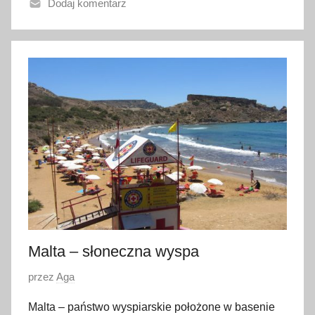
Dodaj komentarz
n
o
7
s
i
e
r
p
n
i
a
2
0
1
Malta – słoneczna wyspa
8
O
przez
Aga
p
Malta – państwo wyspiarskie położone w basenie
u