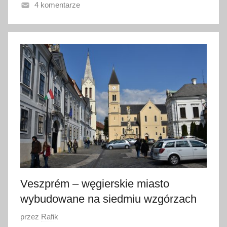
4 komentarze
1
2
w
r
z
e
ś
n
i
a
2
0
1
7
Veszprém – węgierskie miasto
wybudowane na siedmiu wzgórzach
O
przez
Rafik