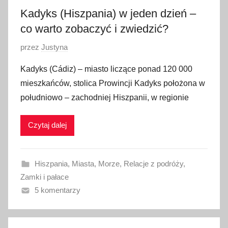
8
Kadyks (Hiszpania) w jeden dzień –
co warto zobaczyć i zwiedzić?
O
przez
Justyna
p
Kadyks (Cádiz) – miasto liczące ponad 120 000
u
mieszkańców, stolica Prowincji Kadyks położona w
b
południowo – zachodniej Hiszpanii, w regionie
l
i
Czytaj dalej
k
o
w
Hiszpania
,
Miasta
,
Morze
,
Relacje z podróży
,
a
Zamki i pałace
n
5 komentarzy
o
3
0