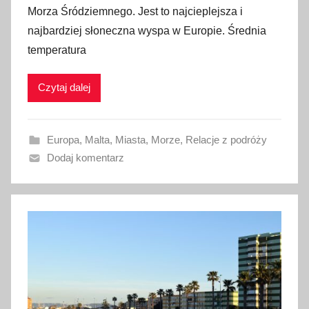
Morza Śródziemnego. Jest to najcieplejsza i
b
najbardziej słoneczna wyspa w Europie. Średnia
l
temperatura
i
k
Czytaj dalej
o
w
a
Europa
,
Malta
,
Miasta
,
Morze
,
Relacje z podróży
n
Dodaj komentarz
o
4
l
i
p
c
a
2
0