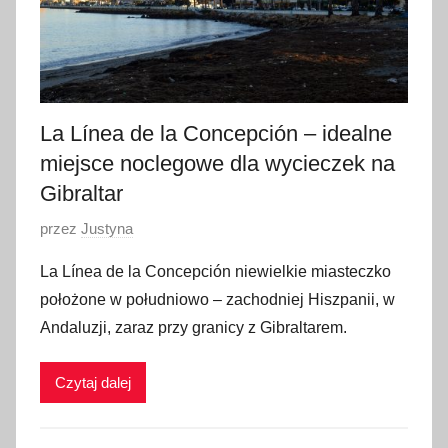
1
8
La Línea de la Concepción – idealne
miejsce noclegowe dla wycieczek na
Gibraltar
O
przez
Justyna
p
La Línea de la Concepción niewielkie miasteczko
u
położone w południowo – zachodniej Hiszpanii, w
b
Andaluzji, zaraz przy granicy z Gibraltarem.
l
i
Czytaj dalej
k
o
w