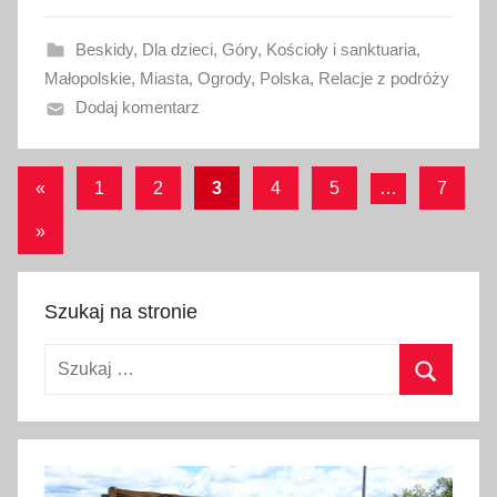
a
Beskidy
,
Dla dzieci
,
Góry
,
Kościoły i sanktuaria
,
n
Małopolskie
,
Miasta
,
Ogrody
,
Polska
,
Relacje z podróży
o
Dodaj komentarz
3
0
s
Stronicowanie
Poprzednie
«
1
2
3
4
5
…
7
i
wpisy
wpisów
e
Następne
»
r
wpisy
p
Szukaj na stronie
n
i
Szukaj:
a
2
Szukaj
0
1
7