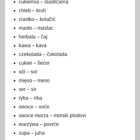
cukiernia – slastičarna
chleb – kruh
ciastko – kolačić
masło – maslac
herbata – čaj
kawa – kava
czekolada – čokolada
cukier – šećer
sól – sol
mięso – meso
ser – sir
ryba – riba
owoce – voće
owoce morza – morski plodovi
warzywa – povrće
zupa – juha