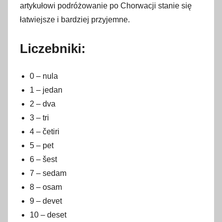
artykułowi podróżowanie po Chorwacji stanie się
l
łatwiejsze i bardziej przyjemne.
u
t
Liczebniki:
e
g
0 – nula
o
2
1 – jedan
0
2 – dva
2
3 – tri
3
4 – četiri
5 – pet
6 – šest
7 – sedam
8 – osam
9 – devet
10 – deset