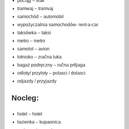
pociąg – vlak
tramwaj – tramvaj
samochód – automobil
wypożyczalnia samochodów- rent-a-car
taksówka – taksi
metro – metro
samolot – avion
lotnisko – zračna luka
bagaż podręczny – ručna prtljaga
odloty/ przyloty – polasci / dolasci
odjazdy / przyjazdy
Nocleg:
hotel – hotel
łazienka – kupaonica