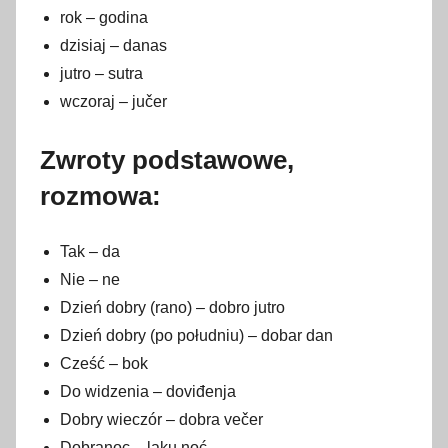
rok – godina
dzisiaj – danas
jutro – sutra
wczoraj – jučer
Zwroty podstawowe,
rozmowa:
Tak – da
Nie – ne
Dzień dobry (rano) – dobro jutro
Dzień dobry (po południu) – dobar dan
Cześć – bok
Do widzenia – doviđenja
Dobry wieczór – dobra večer
Dobranoc – laku noć