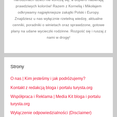
e
prawdziwych kolorów! Razem z Kornelią i Mikołajem
k
odkrywamy najpiękniejsze zakątki Polski i Europy.
Znajdziesz u nas wyłącznie rzetelną wiedzę, aktualne
,
cenniki, poradniki o winietach oraz sprawdzone, gotowe
t
plany na udane wycieczki rodzinne. Rozgość się i ruszaj z
u
nami w drogę!
r
y
s
t
Strony
y
k
O nas | Kim jesteśmy i jak podróżujemy?
a
,
Kontakt z redakcją bloga i portalu turysta.org
z
Współpraca i Reklama | Media Kit bloga i portalu
a
turysta.org
i
Wyłączenie odpowiedzialności (Disclaimer)
m