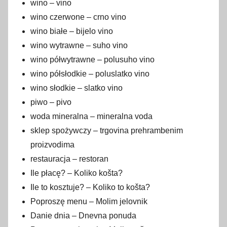
wino – vino
wino czerwone – crno vino
wino białe – bijelo vino
wino wytrawne – suho vino
wino półwytrawne – polusuho vino
wino półsłodkie – poluslatko vino
wino słodkie – slatko vino
piwo – pivo
woda mineralna – mineralna voda
sklep spożywczy – trgovina prehrambenim
proizvodima
restauracja – restoran
Ile płacę? – Koliko košta?
Ile to kosztuje? – Koliko to košta?
Poproszę menu – Molim jelovnik
Danie dnia – Dnevna ponuda