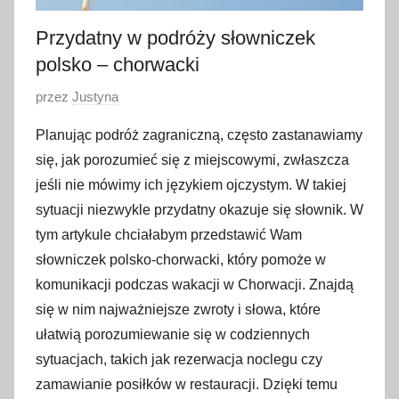
Przydatny w podróży słowniczek
polsko – chorwacki
O
przez
Justyna
p
Planując podróż zagraniczną, często zastanawiamy
u
się, jak porozumieć się z miejscowymi, zwłaszcza
b
jeśli nie mówimy ich językiem ojczystym. W takiej
l
sytuacji niezwykle przydatny okazuje się słownik. W
i
tym artykule chciałabym przedstawić Wam
k
o
słowniczek polsko-chorwacki, który pomoże w
w
komunikacji podczas wakacji w Chorwacji. Znajdą
a
się w nim najważniejsze zwroty i słowa, które
n
ułatwią porozumiewanie się w codziennych
o
sytuacjach, takich jak rezerwacja noclegu czy
1
zamawianie posiłków w restauracji. Dzięki temu
8