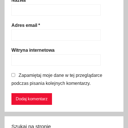
Nazwa
*
a
c
k
i
Adres email
*
,
n
o
Witryna internetowa
c
l
e
Zapamiętaj moje dane w tej przeglądarce
g
podczas pisania kolejnych komentarzy.
,
p
o
d
r
ó
Szukaj na stronie