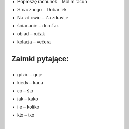
Poproszę rachunek – Molim račun
Smacznego – Dobar tek
Na zdrowie – Za zdravlje
śniadanie – doručak
obiad – ručak
kolacja – večera
Zaimki pytające:
gdzie – gdje
kiedy – kada
co – što
jak – kako
ile – koliko
kto – tko