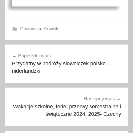
Chorwacja
,
Słowniki
C
Nawigacja
h
Poprzedni wpis
wpisu
o
Przydatny w podróży słowniczek polsko –
r
niderlandzki
w
a
c
j
Następny wpis
a
Wakacje szkolne, ferie, przerwy semestralne i
,
świąteczne 2024, 2025- Czechy
j
e