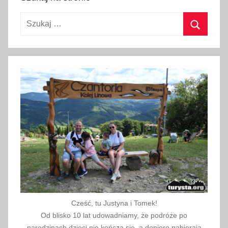
ż
e
Szukaj:
,
p
Szukaj
o
l
s
k
i
,
s
ł
o
w
n
i
Cześć, tu Justyna i Tomek!
c
Od blisko 10 lat udowadniamy, że podróże po
z
narodzinach dzieci nie kończą się, a dopiero nabierają