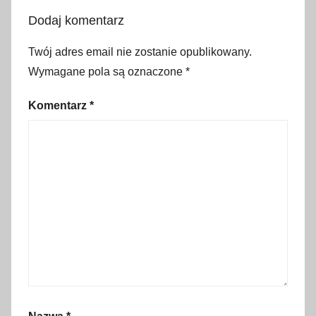
d
Dodaj komentarz
z
e
Twój adres email nie zostanie opublikowany.
n
Wymagane pola są oznaczone
*
i
e
Komentarz
*
,
j
ę
z
y
k
c
h
o
r
w