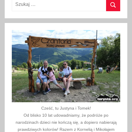
Szukaj:
m
a
Szukaj
r
c
a
2
0
1
8
Cześć, tu Justyna i Tomek!
Od blisko 10 lat udowadniamy, że podróże po
narodzinach dzieci nie kończą się, a dopiero nabierają
prawdziwych kolorów! Razem z Kornelią i Mikołajem