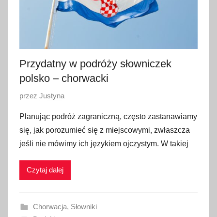
Przydatny w podróży słowniczek
polsko – chorwacki
O
przez
Justyna
p
Planując podróż zagraniczną, często zastanawiamy
u
się, jak porozumieć się z miejscowymi, zwłaszcza
b
jeśli nie mówimy ich językiem ojczystym. W takiej
l
i
Czytaj dalej
k
o
w
Chorwacja
,
Słowniki
a