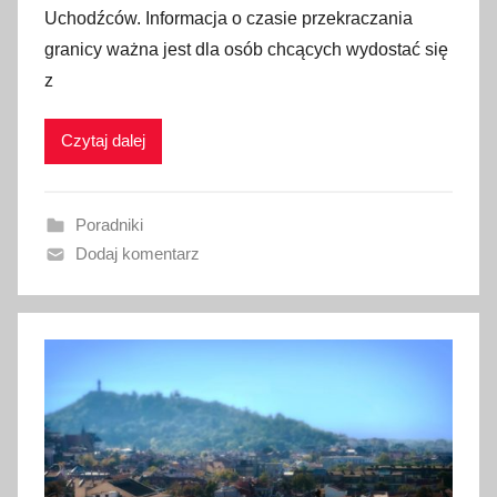
Uchodźców. Informacja o czasie przekraczania
b
granicy ważna jest dla osób chcących wydostać się
l
z
i
k
Czytaj dalej
o
w
a
Poradniki
n
Dodaj komentarz
o
4
m
a
r
c
a
2
0