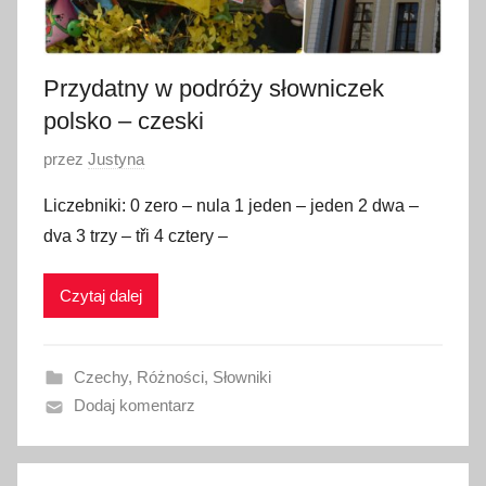
i
a
2
Przydatny w podróży słowniczek
0
polsko – czeski
2
O
przez
Justyna
1
p
Liczebniki: 0 zero – nula 1 jeden – jeden 2 dwa –
u
dva 3 trzy – tři 4 cztery –
b
l
Czytaj dalej
i
k
o
Czechy
,
Różności
,
Słowniki
w
Dodaj komentarz
a
n
o