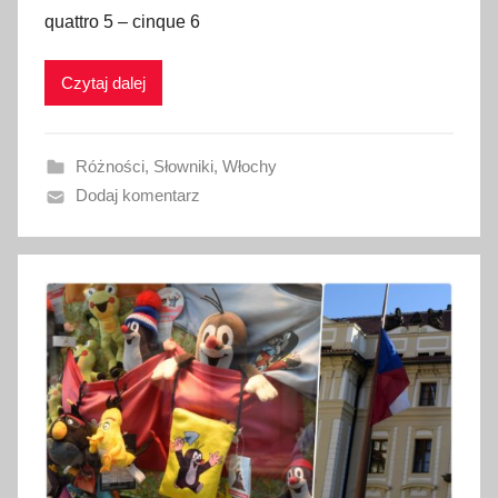
u
quattro 5 – cinque 6
b
l
Czytaj dalej
i
k
o
Różności
,
Słowniki
,
Włochy
w
Dodaj komentarz
a
n
o
1
9
s
t
y
c
z
n