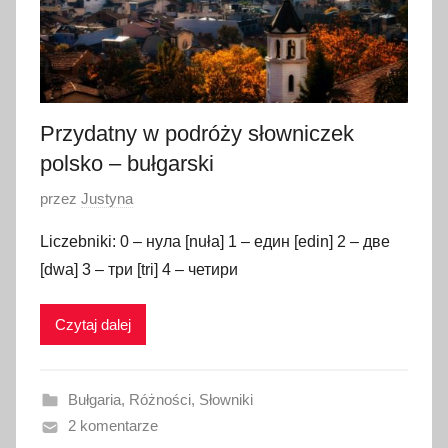
2
2
Przydatny w podróży słowniczek
polsko – bułgarski
O
przez
Justyna
p
Liczebniki: 0 – нула [nuła] 1 – един [edin] 2 – две
u
[dwa] 3 – три [tri] 4 – четири
b
l
Czytaj dalej
i
k
o
Bułgaria
,
Różności
,
Słowniki
w
2 komentarze
a