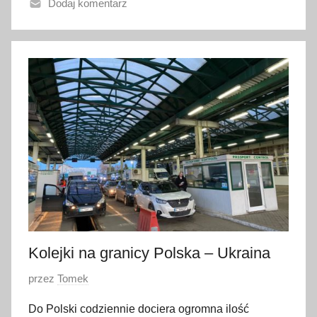
Dodaj komentarz
n
o
1
8
l
u
t
e
g
o
2
0
2
3
Kolejki na granicy Polska – Ukraina
O
przez
Tomek
p
Do Polski codziennie dociera ogromna ilość
u