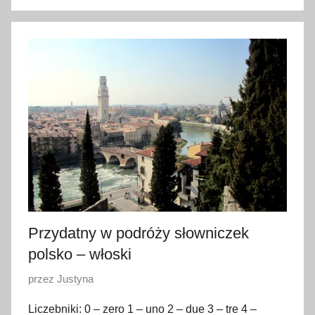
n
o
2
9
s
t
y
c
z
n
i
a
2
Przydatny w podróży słowniczek
0
polsko – włoski
2
O
przez
Justyna
1
p
Liczebniki: 0 – zero 1 – uno 2 – due 3 – tre 4 –