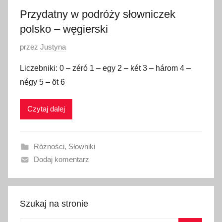
8
Przydatny w podróży słowniczek
polsko – węgierski
O
przez
Justyna
p
Liczebniki: 0 – zéró 1 – egy 2 – két 3 – három 4 –
u
négy 5 – öt 6
b
l
Czytaj dalej
i
k
o
Różności
,
Słowniki
w
Dodaj komentarz
a
n
o
1
Szukaj na stronie
5