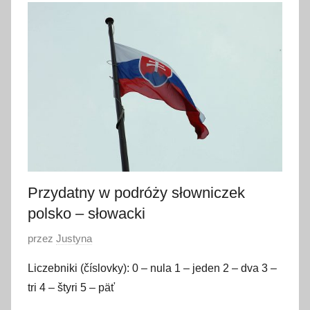
3
1
p
a
ź
d
z
i
e
r
n
Przydatny w podróży słowniczek
i
polsko – słowacki
k
O
przez
Justyna
a
p
2
Liczebniki (číslovky): 0 – nula 1 – jeden 2 – dva 3 –
u
0
tri 4 – štyri 5 – päť
b
1