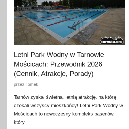
Letni Park Wodny w Tarnowie
Mościcach: Przewodnik 2026
(Cennik, Atrakcje, Porady)
O
przez
Tomek
p
Tarnów zyskał świetną, letnią atrakcję, na którą
u
czekali wszyscy mieszkańcy! Letni Park Wodny w
b
Mościcach to nowoczesny kompleks basenów,
l
i
który