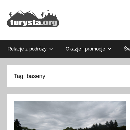
Przejdź
do
treści
Rodzinny
Turysta.org
blog
podróżniczy
Relacje z podróży
Okazje i promocje
Św
i
portal
turystyczny
Tag:
baseny