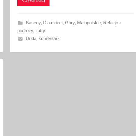
w
a
n
Baseny
,
Dla dzieci
,
Góry
,
Małopolskie
,
Relacje z
o
podróży
,
Tatry
3
Dodaj komentarz
1
l
i
p
c
a
2
0
2
2