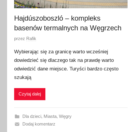
6
Hajdúszoboszló – kompleks
basenów termalnych na Węgrzech
O
przez
Rafik
p
Wybierając się za granicę warto wcześniej
u
dowiedzieć się dlaczego tak na prawdę warto
b
odwiedzić dane miejsce. Turyści bardzo często
l
i
szukają
k
o
Czytaj dalej
w
a
n
Dla dzieci
,
Miasta
,
Węgry
o
Dodaj komentarz
2