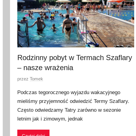
Rodzinny pobyt w Termach Szaflary
– nasze wrażenia
O
przez
Tomek
p
Podczas tegorocznego wyjazdu wakacyjnego
u
mieliśmy przyjemność odwiedzić Termy Szaflary.
b
Często odwiedzamy Tatry zarówno w sezonie
l
i
letnim jak i zimowym, jednak
k
o
Czytaj dalej