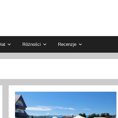
iat
Różności
Recenzje