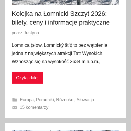
Kolejka na Łomnicki Szczyt 2026:
bilety, ceny i informacje praktyczne
O
przez
Justyna
p
Łomnica (słow. Lomnický štít) to bez wątpienia
u
jedna z największych atrakcji Tatr Wysokich.
b
Wznosząc się na wysokość 2634 m n.p.m.,
l
i
Czytaj dalej
k
o
w
Europa
,
Poradniki
,
Różności
,
Słowacja
a
15 komentarzy
n
o
1