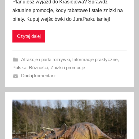
Planujesz wyjazd do Krasiejowa? Sprawdź
u
aktualne promocje, kody rabatowe i stałe zniżki na
b
bilety. Kupuj wejściówki do JuraParku taniej!
l
i
Czytaj dalej
k
o
w
Atrakcje i parki rozrywki
,
Informacje praktyczne
,
a
Polska
,
Różności
,
Zniżki i promocje
n
Dodaj komentarz
o
4
s
i
e
r
p
n