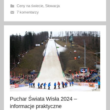
w
Ceny na świecie
,
Słowacja
a
7 komentarzy
n
o
2
0
s
t
y
c
z
n
i
a
2
0
Puchar Świata Wisła 2024 –
2
informacje praktyczne
5