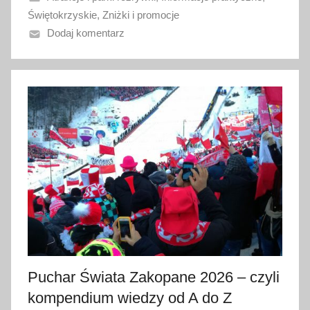
a
Świętokrzyskie
,
Zniżki i promocje
n
Dodaj komentarz
o
4
s
i
e
r
p
n
i
a
2
0
2
6
Puchar Świata Zakopane 2026 – czyli
kompendium wiedzy od A do Z