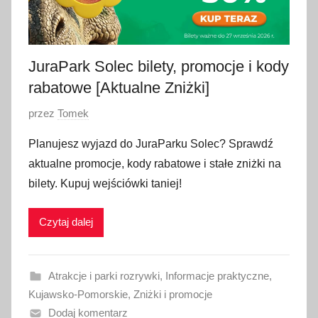
JuraPark Solec bilety, promocje i kody
rabatowe [Aktualne Zniżki]
O
przez
Tomek
p
Planujesz wyjazd do JuraParku Solec? Sprawdź
u
aktualne promocje, kody rabatowe i stałe zniżki na
b
bilety. Kupuj wejściówki taniej!
l
i
Czytaj dalej
k
o
w
Atrakcje i parki rozrywki
,
Informacje praktyczne
,
a
Kujawsko-Pomorskie
,
Zniżki i promocje
n
Dodaj komentarz
o