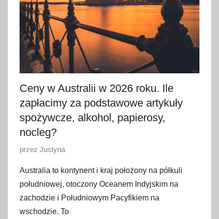
n
i
a
2
0
2
4
Ceny w Australii w 2026 roku. Ile
zapłacimy za podstawowe artykuły
spożywcze, alkohol, papierosy,
nocleg?
O
przez
Justyna
p
Australia to kontynent i kraj położony na półkuli
u
południowej, otoczony Oceanem Indyjskim na
b
zachodzie i Południowym Pacyfikiem na
l
wschodzie. To
i