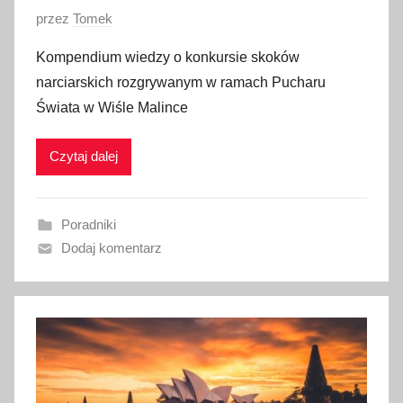
O
przez
Tomek
p
Kompendium wiedzy o konkursie skoków
u
narciarskich rozgrywanym w ramach Pucharu
b
Świata w Wiśle Malince
l
i
Czytaj dalej
k
o
w
Poradniki
a
Dodaj komentarz
n
o
1
g
r
u
d