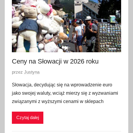
c
z
n
i
a
2
0
2
Ceny na Słowacji w 2026 roku
6
O
przez
Justyna
p
Słowacja, decydując się na wprowadzenie euro
u
jako swojej waluty, wciąż mierzy się z wyzwaniami
b
związanymi z wyższymi cenami w sklepach
l
i
Czytaj dalej
k
o