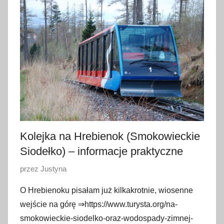
6
s
t
y
c
z
n
i
a
2
0
Kolejka na Hrebienok (Smokowieckie
2
Siodełko) – informacje praktyczne
4
O
przez
Justyna
p
O Hrebienoku pisałam już kilkakrotnie, wiosenne
u
wejście na górę ⇒https://www.turysta.org/na-
b
smokowieckie-siodelko-oraz-wodospady-zimnej-
l