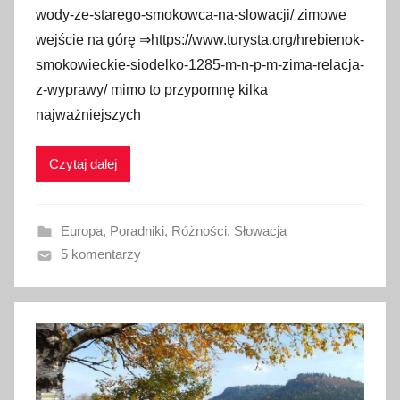
wody-ze-starego-smokowca-na-slowacji/ zimowe
i
wejście na górę ⇒https://www.turysta.org/hrebienok-
k
o
smokowieckie-siodelko-1285-m-n-p-m-zima-relacja-
w
z-wyprawy/ mimo to przypomnę kilka
a
najważniejszych
n
o
Czytaj dalej
2
8
s
Europa
,
Poradniki
,
Różności
,
Słowacja
t
5 komentarzy
y
c
z
n
i
a