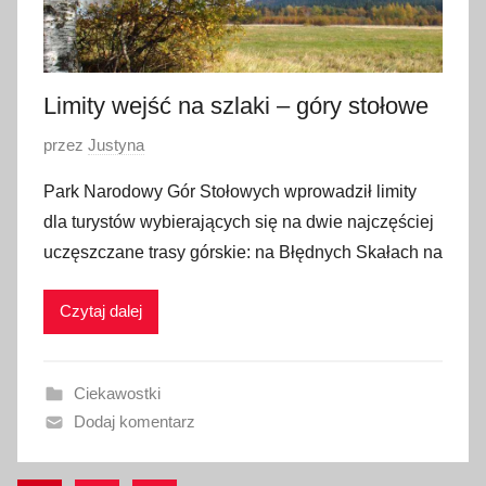
2
0
2
3
Limity wejść na szlaki – góry stołowe
O
przez
Justyna
p
Park Narodowy Gór Stołowych wprowadził limity
u
dla turystów wybierających się na dwie najczęściej
b
uczęszczane trasy górskie: na Błędnych Skałach na
l
i
Czytaj dalej
k
o
w
Ciekawostki
a
Dodaj komentarz
n
o
1