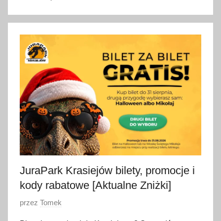
4
s
i
e
r
p
n
i
a
2
0
2
6
JuraPark Krasiejów bilety, promocje i
kody rabatowe [Aktualne Zniżki]
O
przez
Tomek
p