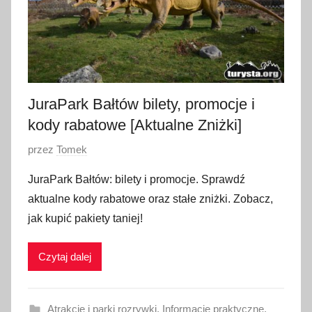
i
a
2
0
2
6
JuraPark Bałtów bilety, promocje i
kody rabatowe [Aktualne Zniżki]
O
przez
Tomek
p
JuraPark Bałtów: bilety i promocje. Sprawdź
u
aktualne kody rabatowe oraz stałe zniżki. Zobacz,
b
jak kupić pakiety taniej!
l
i
Czytaj dalej
k
o
w
Atrakcje i parki rozrywki
,
Informacje praktyczne
,