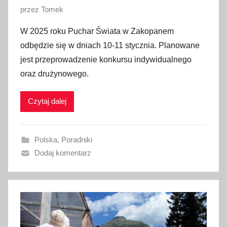
O
przez
Tomek
p
W 2025 roku Puchar Świata w Zakopanem
u
odbędzie się w dniach 10-11 stycznia. Planowane
b
jest przeprowadzenie konkursu indywidualnego
l
oraz drużynowego.
i
k
Czytaj dalej
o
w
a
Polska
,
Poradniki
n
Dodaj komentarz
o
1
0
s
t
y