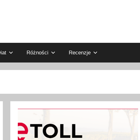
iat
Różności
Recenzje