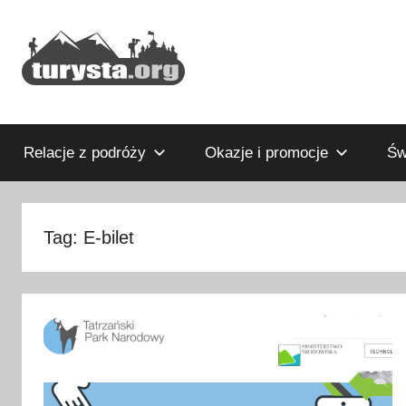
Przejdź
do
treści
Rodzinny
Turysta.org
blog
podróżniczy
Relacje z podróży
Okazje i promocje
Św
i
portal
turystyczny
Tag:
E-bilet