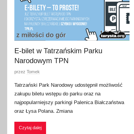
E-bilet w Tatrzańskim Parku
Narodowym TPN
O
przez
Tomek
p
Tatrzański Park Narodowy udostępnił możliwość
u
zakupu biletu wstępu do parku oraz na
b
najpopularniejszy parkingi Palenica Białczaństwa
l
i
oraz Łysa Polana. Zmiana
k
o
Czytaj dalej
w