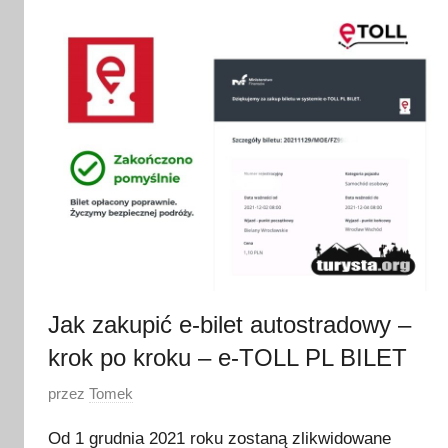
i
s
t
o
p
a
d
a
2
0
2
1
Jak zakupić e-bilet autostradowy –
krok po kroku – e-TOLL PL BILET
O
przez
Tomek
p
Od 1 grudnia 2021 roku zostaną zlikwidowane
u