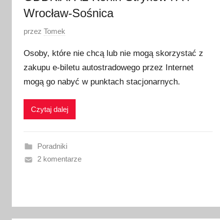
Wrocław-Sośnica
O
przez
Tomek
p
Osoby, które nie chcą lub nie mogą skorzystać z
u
zakupu e-biletu autostradowego przez Internet
b
mogą go nabyć w punktach stacjonarnych.
l
i
k
Czytaj dalej
o
w
a
Poradniki
n
2 komentarze
o
3
0
l