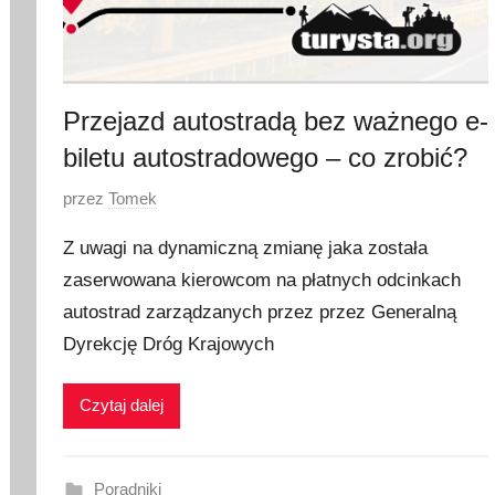
Przejazd autostradą bez ważnego e-
biletu autostradowego – co zrobić?
O
przez
Tomek
p
Z uwagi na dynamiczną zmianę jaka została
u
zaserwowana kierowcom na płatnych odcinkach
b
autostrad zarządzanych przez przez Generalną
l
i
Dyrekcję Dróg Krajowych
k
o
Czytaj dalej
w
a
n
Poradniki