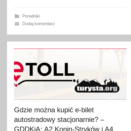
a
n
Poradniki
o
Dodaj komentarz
1
7
s
t
y
c
z
n
i
a
2
Gdzie można kupić e-bilet
0
autostradowy stacjonarnie? –
2
GDDKiA: A2 Konin-Stryków i A4
4