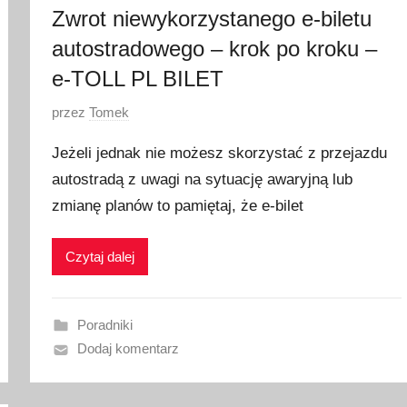
Zwrot niewykorzystanego e-biletu
autostradowego – krok po kroku –
e-TOLL PL BILET
O
przez
Tomek
p
Jeżeli jednak nie możesz skorzystać z przejazdu
u
autostradą z uwagi na sytuację awaryjną lub
b
zmianę planów to pamiętaj, że e-bilet
l
i
k
Czytaj dalej
o
w
a
Poradniki
n
Dodaj komentarz
o
3