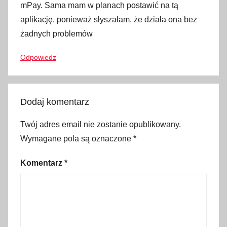
t
mPay. Sama mam w planach postawić na tą
r
aplikację, ponieważ słyszałam, że działa ona bez
y
żadnych problemów
k
Odpowiedz
ó
w
,
A
Dodaj komentarz
4
,
Twój adres email nie zostanie opublikowany.
A
Wymagane pola są oznaczone
*
4
Komentarz
*
W
r
o
c
ł