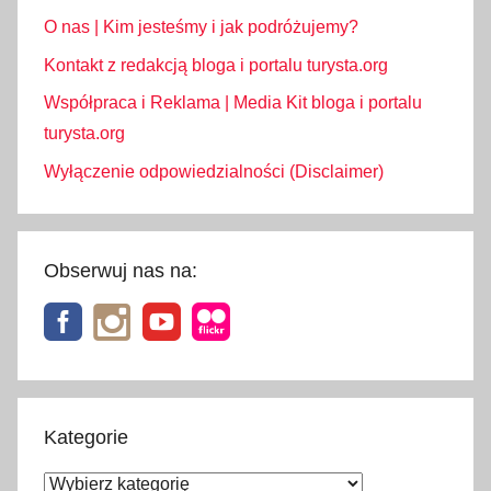
,
O nas | Kim jesteśmy i jak podróżujemy?
e
Kontakt z redakcją bloga i portalu turysta.org
-
t
Współpraca i Reklama | Media Kit bloga i portalu
o
turysta.org
l
Wyłączenie odpowiedzialności (Disclaimer)
l
,
e
Obserwuj nas na:
b
i
l
e
t
,
Kategorie
e
b
Kategorie