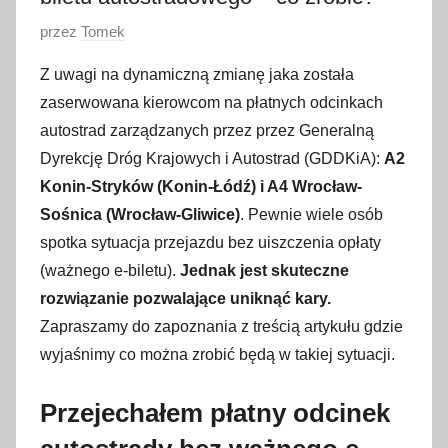
O
przez
Tomek
p
Z uwagi na dynamiczną zmianę jaka została
u
zaserwowana kierowcom na płatnych odcinkach
b
autostrad zarządzanych przez przez Generalną
l
Dyrekcję Dróg Krajowych i Autostrad (GDDKiA):
A2
i
Konin-Stryków (Konin-Łódź) i A4 Wrocław-
k
o
Sośnica (Wrocław-Gliwice)
. Pewnie wiele osób
w
spotka sytuacja przejazdu bez uiszczenia opłaty
a
(ważnego e-biletu).
Jednak jest skuteczne
n
rozwiązanie pozwalające uniknąć kary.
o
Zapraszamy do zapoznania z treścią artykułu gdzie
1
wyjaśnimy co można zrobić będą w takiej sytuacji.
g
r
Przejechałem płatny odcinek
u
d