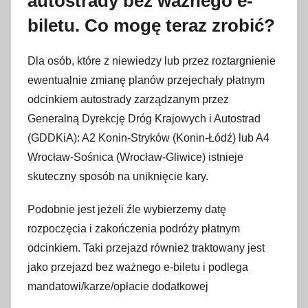
autostrady bez ważnego e-
n
biletu. Co mogę teraz zrobić?
i
a
Dla osób, które z niewiedzy lub przez roztargnienie
2
ewentualnie zmianę planów przejechały płatnym
0
odcinkiem autostrady zarządzanym przez
2
Generalną Dyrekcję Dróg Krajowych i Autostrad
1
(GDDKiA): A2 Konin-Stryków (Konin-Łódź) lub A4
Wrocław-Sośnica (Wrocław-Gliwice) istnieje
skuteczny sposób na uniknięcie kary.
Podobnie jest jeżeli źle wybierzemy datę
rozpoczęcia i zakończenia podróży płatnym
odcinkiem. Taki przejazd również traktowany jest
jako przejazd bez ważnego e-biletu i podlega
mandatowi/karze/opłacie dodatkowej