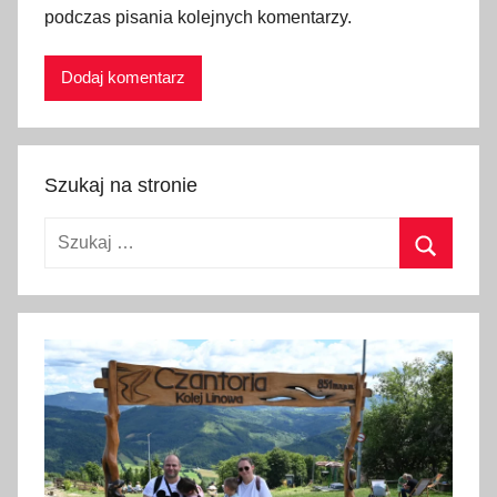
podczas pisania kolejnych komentarzy.
e
g
o
,
b
r
Szukaj na stronie
a
k
Szukaj:
,
Szukaj
b
r
a
k
k
a
r
y