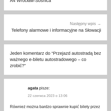
A4 Wrocław-Sośnica
2
0
2
2
Następny wpis
,
Telefony alarmowe i informacyjne na Słowacji
A
2
,
Jeden komentarz do “
Przejazd autostradą bez
A
ważnego e-biletu autostradowego – co
2
zrobić?
”
K
o
n
i
agata
pisze:
n
22 czerwca 2023 o 13:06
-
Również można bardzo sprawnie kupić bilety przez
S