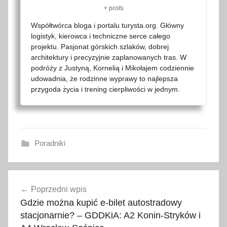
+ posts
Współtwórca bloga i portalu turysta.org. Główny
logistyk, kierowca i techniczne serce całego
projektu. Pasjonat górskich szlaków, dobrej
architektury i precyzyjnie zaplanowanych tras. W
podróży z Justyną, Kornelią i Mikołajem codziennie
udowadnia, że rodzinne wyprawy to najlepsza
przygoda życia i trening cierpliwości w jednym.
Poradniki
2
Nawigacja
0
Poprzedni wpis
wpisu
2
Gdzie można kupić e-bilet autostradowy
1
stacjonarnie? – GDDKiA: A2 Konin-Stryków i
,