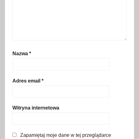
a
w
-
S
o
ś
n
Nazwa
*
i
c
a
Adres email
*
,
b
e
z
Witryna internetowa
w
a
ż
Zapamiętaj moje dane w tej przeglądarce
n