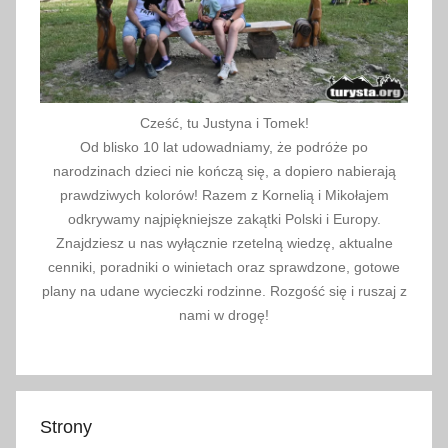
,
c
o
z
r
Cześć, tu Justyna i Tomek!
Od blisko 10 lat udowadniamy, że podróże po
o
narodzinach dzieci nie kończą się, a dopiero nabierają
b
prawdziwych kolorów! Razem z Kornelią i Mikołajem
i
odkrywamy najpiękniejsze zakątki Polski i Europy.
ć
Znajdziesz u nas wyłącznie rzetelną wiedzę, aktualne
,
cenniki, poradniki o winietach oraz sprawdzone, gotowe
E
plany na udane wycieczki rodzinne. Rozgość się i ruszaj z
-
nami w drogę!
b
i
l
e
Strony
t