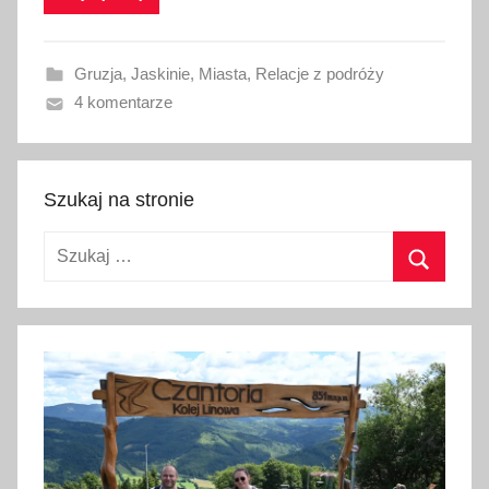
w
a
Gruzja
,
Jaskinie
,
Miasta
,
Relacje z podróży
n
4 komentarze
o
2
5
m
Szukaj na stronie
a
Szukaj:
j
a
Szukaj
2
0
1
7