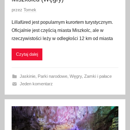
O
przez
Tomek
p
Lillafüred jest popularnym kurortem turystycznym.
u
Oficjalnie jest częścią miasta Miszkolc, ale w
b
rzeczywistości leży w odległości 12 km od miasta
l
i
Czytaj dalej
k
o
w
Jaskinie
,
Parki narodowe
,
Węgry
,
Zamki i pałace
a
Jeden komentarz
n
o
8
c
z
e