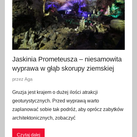
r
w
c
a
2
0
1
7
Jaskinia Prometeusza – niesamowita
wyprawa w głąb skorupy ziemskiej
O
przez
Aga
p
Gruzja jest krajem o dużej ilości atrakcji
u
geoturystycznych. Przed wyprawą warto
b
zaplanować sobie tak podróż, aby oprócz zabytków
l
architektonicznych, zobaczyć
i
k
Czytaj dalej
o