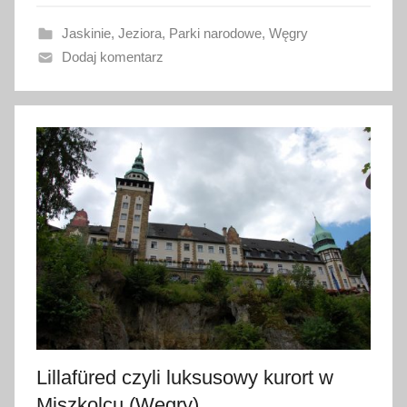
a
Jaskinie
,
Jeziora
,
Parki narodowe
,
Węgry
n
Dodaj komentarz
o
1
5
w
r
z
e
ś
n
i
a
2
0
1
Lillafüred czyli luksusowy kurort w
7
Miszkolcu (Węgry)