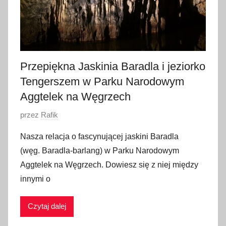
Przepiękna Jaskinia Baradla i jeziorko
Tengerszem w Parku Narodowym
Aggtelek na Węgrzech
O
przez
Rafik
p
Nasza relacja o fascynującej jaskini Baradla
u
(węg. Baradla-barlang) w Parku Narodowym
b
Aggtelek na Węgrzech. Dowiesz się z niej między
l
innymi o
i
k
Czytaj dalej
o
w