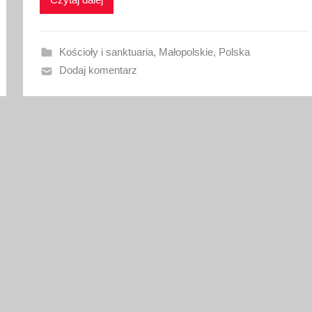
w
a
n
Kościoły i sanktuaria
,
Małopolskie
,
Polska
o
Dodaj komentarz
2
c
z
e
r
w
c
a
2
0
1
7