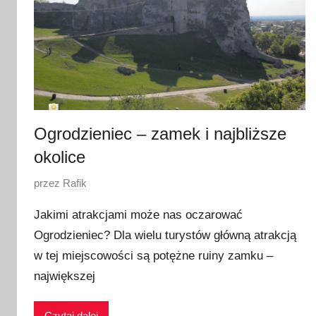
Ogrodzieniec – zamek i najbliższe
okolice
O
przez
Rafik
p
Jakimi atrakcjami może nas oczarować
u
Ogrodzieniec? Dla wielu turystów główną atrakcją
b
w tej miejscowości są potężne ruiny zamku –
l
i
największej
k
o
Czytaj dalej