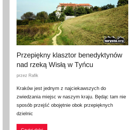
Przepiękny klasztor benedyktynów
nad rzeką Wisłą w Tyńcu
O
przez
Rafik
p
Kraków jest jednym z najciekawszych do
u
zwiedzania miejsc w naszym kraju. Będąc tam nie
b
sposób przejść obojętnie obok przepięknych
l
i
dzielnic
k
o
Czytaj dalej