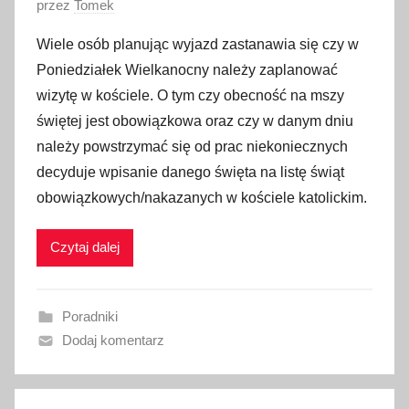
O
przez
Tomek
p
Wiele osób planując wyjazd zastanawia się czy w
u
Poniedziałek Wielkanocny należy zaplanować
b
wizytę w kościele. O tym czy obecność na mszy
l
świętej jest obowiązkowa oraz czy w danym dniu
i
należy powstrzymać się od prac niekoniecznych
k
o
decyduje wpisanie danego święta na listę świąt
w
obowiązkowych/nakazanych w kościele katolickim.
a
n
Czytaj dalej
o
7
k
Poradniki
w
Dodaj komentarz
i
e
t