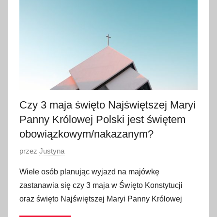
a
2
0
2
2
Czy 3 maja święto Najświętszej Maryi
Panny Królowej Polski jest świętem
obowiązkowym/nakazanym?
O
przez
Justyna
p
Wiele osób planując wyjazd na majówkę
u
zastanawia się czy 3 maja w Święto Konstytucji
b
oraz święto Najświętszej Maryi Panny Królowej
l
i