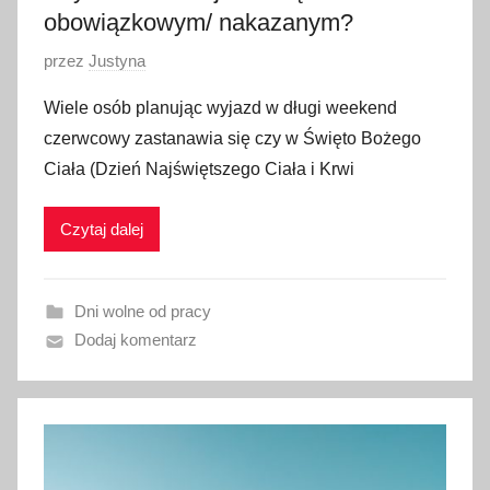
obowiązkowym/ nakazanym?
O
przez
Justyna
p
Wiele osób planując wyjazd w długi weekend
u
czerwcowy zastanawia się czy w Święto Bożego
b
Ciała (Dzień Najświętszego Ciała i Krwi
l
i
Czytaj dalej
k
o
w
Dni wolne od pracy
a
Dodaj komentarz
n
o
4
m
a
j