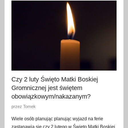
n
i
a
2
0
2
3
Czy 2 luty Święto Matki Boskiej
Gromnicznej jest świętem
obowiązkowym/nakazanym?
O
przez
Tomek
p
Wiele osób planując planując wyjazd na ferie
u
zastanawia się czy 2 lutego w Święto Matki Boskiej