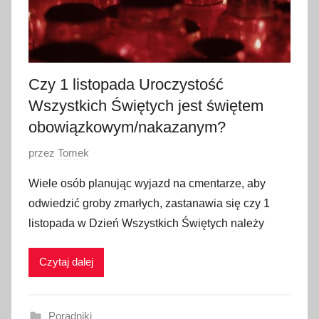
a
d
a
2
0
Czy 1 listopada Uroczystość
2
Wszystkich Świętych jest świętem
2
obowiązkowym/nakazanym?
O
przez
Tomek
p
Wiele osób planując wyjazd na cmentarze, aby
u
odwiedzić groby zmarłych, zastanawia się czy 1
b
listopada w Dzień Wszystkich Świętych należy
l
i
Czytaj dalej
k
o
w
Poradniki