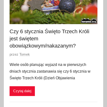
Czy 6 stycznia Święto Trzech Króli
jest świętem
obowiązkowym/nakazanym?
O
przez
Tomek
p
Wiele osób planując wyjazd na w pierwszych
u
dniach stycznia zastanawia się czy 6 stycznia w
b
Święto Trzech Króli (Dzień Objawienia
l
i
Czytaj dalej
k
o
w