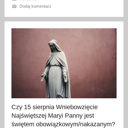
a
Dodaj komentarz
n
o
3
1
p
a
ź
d
z
i
e
r
n
i
Czy 15 sierpnia Wniebowzięcie
k
Najświętszej Maryi Panny jest
a
świętem obowiązkowym/nakazanym?
2