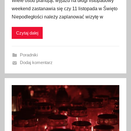
Wiele osób planując wyjazd na długi listopadowy
u
weekend zastanawia się czy 11 listopada w Święto
b
Niepodległości należy zaplanować wizytę w
l
i
Czytaj dalej
k
o
w
Poradniki
a
Dodaj komentarz
n
o
9
l
i
s
t
o
p