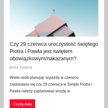
w
c
a
2
0
2
2
Czy 29 czerwca uroczystość świętego
Piotra i Pawła jest świętem
obowiązkowym/nakazanym?
O
przez
Justyna
p
Wiele osób planując wyjazdy w czerwcu
u
zastanawia się czy 29 czerwca w Święto Piotra i
b
Pawła należy zaplanować wizytę w
l
i
Czytaj dalej
k