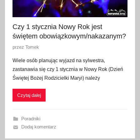
a
2
0
Czy 1 stycznia Nowy Rok jest
2
świętem obowiązkowym/nakazanym?
3
O
przez
Tomek
p
Wiele osób planując wyjazd na sylwestra,
u
zastanawia się czy 1 stycznia w Nowy Rok (Dzień
b
Świętej Bożej Rodzicielki Maryi) należy
l
i
Czytaj dalej
k
o
w
Poradniki
a
Dodaj komentarz
n
o