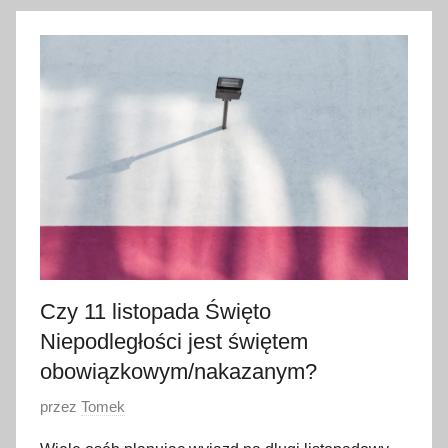
3
1
g
r
u
d
n
i
a
2
0
2
Czy 11 listopada Święto
2
Niepodległości jest świętem
obowiązkowym/nakazanym?
O
przez
Tomek
p