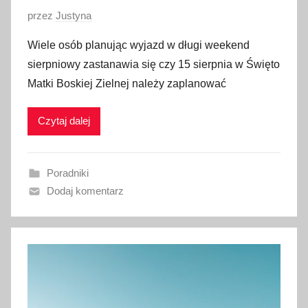
0
O
przez
Justyna
2
p
Wiele osób planując wyjazd w długi weekend
2
u
sierpniowy zastanawia się czy 15 sierpnia w Święto
b
Matki Boskiej Zielnej należy zaplanować
l
i
Czytaj dalej
k
o
w
Poradniki
a
Dodaj komentarz
n
o
2
c
z
e
r