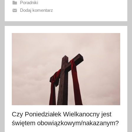
Poradniki
a
Dodaj komentarz
n
o
5
s
t
y
c
z
n
i
a
2
0
2
Czy Poniedziałek Wielkanocny jest
5
świętem obowiązkowym/nakazanym?