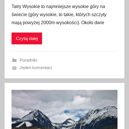
p
Tatry Wysokie to najmniejsze wysokie góry na
u
świecie (góry wysokie, to takie, których szczyty
b
mają powyżej 2000m wysokości). Około dwie
l
i
Czytaj dalej
k
o
w
Poradniki
a
Jeden komentarz
n
o
8
l
u
t
e
g
o