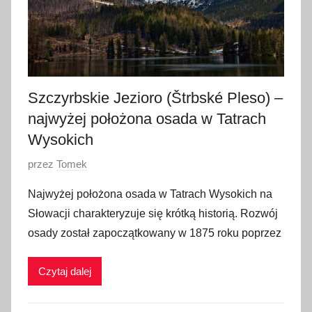
2
0
2
2
Szczyrbskie Jezioro (Štrbské Pleso) –
najwyżej położona osada w Tatrach
Wysokich
O
przez
Tomek
p
Najwyżej położona osada w Tatrach Wysokich na
u
Słowacji charakteryzuje się krótką historią. Rozwój
b
osady został zapoczątkowany w 1875 roku poprzez
l
i
Czytaj dalej
k
o
w