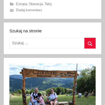
Europa
,
Słowacja
,
Tatry
a
Dodaj komentarz
n
o
1
5
Szukaj na stronie
s
Szukaj:
t
y
Szukaj
c
z
n
i
a
2
0
1
7