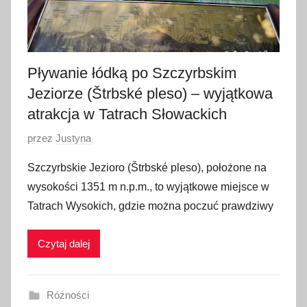
Pływanie łódką po Szczyrbskim
Jeziorze (Štrbské pleso) – wyjątkowa
atrakcja w Tatrach Słowackich
O
przez
Justyna
p
Szczyrbskie Jezioro (Štrbské pleso), położone na
u
wysokości 1351 m n.p.m., to wyjątkowe miejsce w
b
Tatrach Wysokich, gdzie można poczuć prawdziwy
l
i
Czytaj dalej
k
o
w
Różności
a