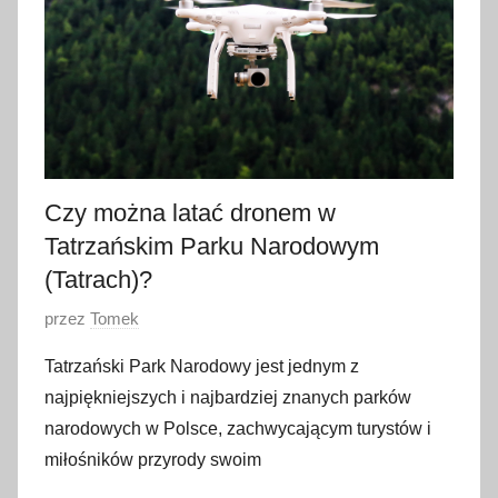
z
n
i
a
2
0
2
Czy można latać dronem w
4
Tatrzańskim Parku Narodowym
(Tatrach)?
O
przez
Tomek
p
Tatrzański Park Narodowy jest jednym z
u
najpiękniejszych i najbardziej znanych parków
b
narodowych w Polsce, zachwycającym turystów i
l
miłośników przyrody swoim
i
k