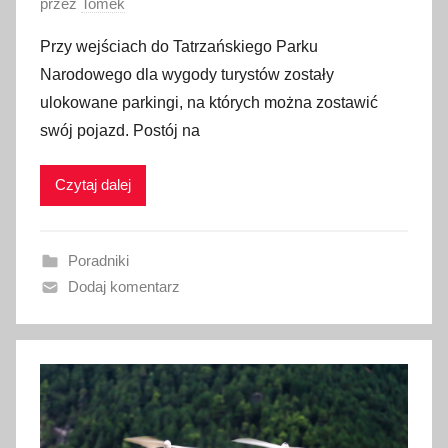
O
przez
Tomek
p
Przy wejściach do Tatrzańskiego Parku
u
Narodowego dla wygody turystów zostały
b
ulokowane parkingi, na których można zostawić
l
swój pojazd. Postój na
i
k
Czytaj dalej
o
w
a
Poradniki
n
Dodaj komentarz
o
2
4
s
t
y
c