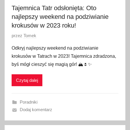
2
Tajemnica Tatr odsłonięta: Oto
4
najlepszy weekend na podziwianie
krokusów w 2023 roku!
O
przez
Tomek
p
Odkryj najlepszy weekend na podziwianie
u
krokusów w Tatrach w 2023! Tajemnica zdradzona,
b
byś mógł cieszyć się magią gór! 🏔🌷✨
l
i
Czytaj dalej
k
o
w
Poradniki
a
Dodaj komentarz
n
o
1