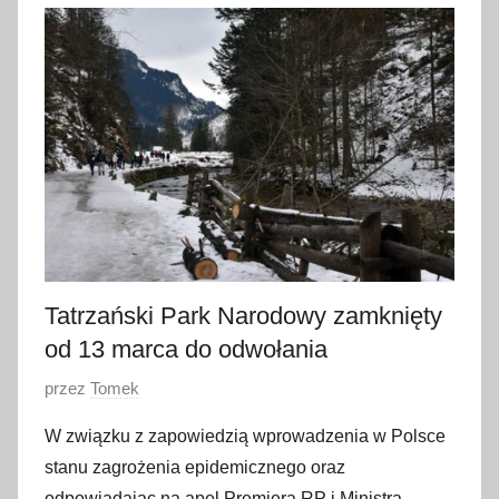
3
k
w
i
e
t
n
i
a
2
0
Tatrzański Park Narodowy zamknięty
2
od 13 marca do odwołania
3
O
przez
Tomek
p
W związku z zapowiedzią wprowadzenia w Polsce
u
stanu zagrożenia epidemicznego oraz
b
odpowiadając na apel Premiera RP i Ministra