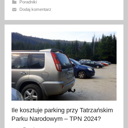
Poradniki
n
Dodaj komentarz
o
1
9
l
u
t
e
g
o
2
0
2
6
Ile kosztuje parking przy Tatrzańskim
Parku Narodowym – TPN 2024?