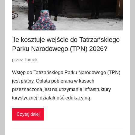
Ile kosztuje wejście do Tatrzańskiego
Parku Narodowego (TPN) 2026?
O
przez
Tomek
p
Wstęp do Tatrzańskiego Parku Narodowego (TPN)
u
jest płatny. Opłata pobierana w kasach
b
przeznaczona jest na utrzymanie infrastruktury
l
turystycznej, działalność edukacyjną
i
k
Czytaj dalej
o
w
a