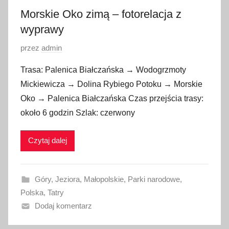
Morskie Oko zimą – fotorelacja z
0
wyprawy
O
przez
admin
p
Trasa: Palenica Białczańska → Wodogrzmoty
u
Mickiewicza → Dolina Rybiego Potoku → Morskie
b
Oko → Palenica Białczańska Czas przejścia trasy:
l
około 6 godzin Szlak: czerwony
i
k
Czytaj dalej
o
w
a
Góry
,
Jeziora
,
Małopolskie
,
Parki narodowe
,
n
Polska
,
Tatry
o
Dodaj komentarz
2
6