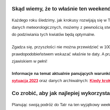
i
e
Skąd wiemy, że to właśnie ten weeken
t
Każdego roku śledzimy, jak krokusy rozwijają się w T
n
i
danych meteorologicznych, możemy z pewnością stwi
a
do podziwiania tych kwiatów będą optymalne.
2
0
Zgadza się, przyszłości nie można przewidzieć w 1
2
prawdopodobieństwem wskazać właśnie te daty. A prz
3
zjawiskiem w pełni!
Informacje na temat aktualnie panujących warun
sytuacja 2023
oraz danych archiwalnych:
Kiedy kro
Co zrobić, aby jak najlepiej wykorzys
Planując swoją podróż do Tatr na ten wyjątkowy wee