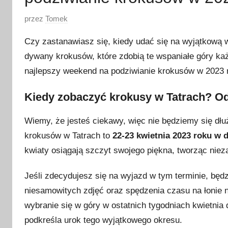
O
przez
Tomek
p
Czy zastanawiasz się, kiedy udać się na wyjątkową
u
dywany krokusów, które zdobią te wspaniałe góry każ
b
najlepszy weekend na podziwianie krokusów w 2023 r
l
i
Kiedy zobaczyć krokusy w Tatrach? O
k
o
Wiemy, że jesteś ciekawy, więc nie będziemy się dłu
w
krokusów w Tatrach to
22-23 kwietnia 2023 roku w 
a
kwiaty osiągają szczyt swojego piękna, tworząc niez
n
o
Jeśli zdecydujesz się na wyjazd w tym terminie, będz
1
niesamowitych zdjęć oraz spędzenia czasu na łonie n
3
k
wybranie się w góry w ostatnich tygodniach kwietnia
w
podkreśla urok tego wyjątkowego okresu.