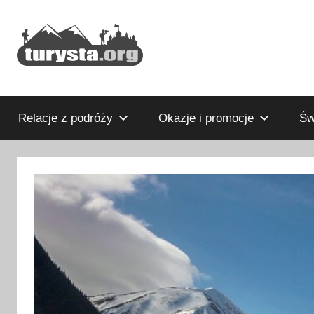
Przejdź
do
treści
Rodzinny
Turysta.org
blog
podróżniczy
Relacje z podróży
Okazje i promocje
Św
i
portal
turystyczny