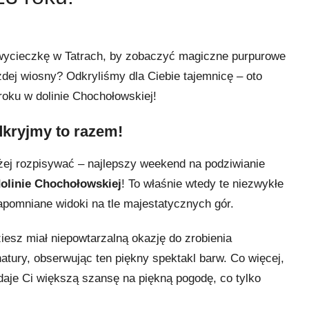
 wycieczkę w Tatrach, by zobaczyć magiczne purpurowe
dej wiosny? Odkryliśmy dla Ciebie tajemnicę – oto
oku w dolinie Chochołowskiej!
dkryjmy to razem!
żej rozpisywać – najlepszy weekend na podziwianie
dolinie Chochołowskiej
! To właśnie wtedy te niezwykłe
apomniane widoki na tle majestatycznych gór.
iesz miał niepowtarzalną okazję do zrobienia
atury, obserwując ten piękny spektakl barw. Co więcej,
 daje Ci większą szansę na piękną pogodę, co tylko