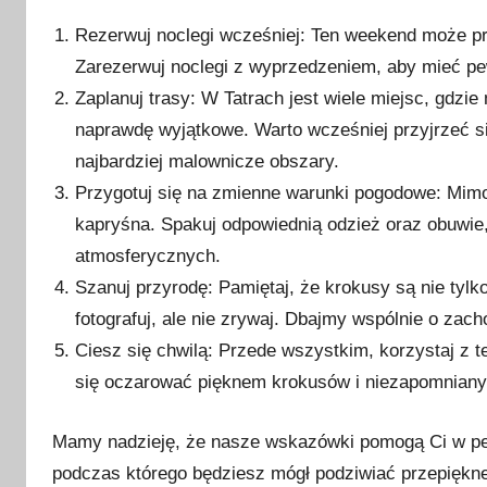
Rezerwuj noclegi wcześniej: Ten weekend może p
Zarezerwuj noclegi z wyprzedzeniem, aby mieć pe
Zaplanuj trasy: W Tatrach jest wiele miejsc, gdzi
naprawdę wyjątkowe. Warto wcześniej przyjrzeć si
najbardziej malownicze obszary.
Przygotuj się na zmienne warunki pogodowe: Mim
kapryśna. Spakuj odpowiednią odzież oraz obuwie
atmosferycznych.
Szanuj przyrodę: Pamiętaj, że krokusy są nie tylko
fotografuj, ale nie zrywaj. Dbajmy wspólnie o zac
Ciesz się chwilą: Przede wszystkim, korzystaj z 
się oczarować pięknem krokusów i niezapomnianym
Mamy nadzieję, że nasze wskazówki pomogą Ci w pe
podczas którego będziesz mógł podziwiać przepiękne k