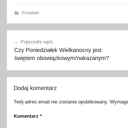
Poradniki
k
Nawigacja
r
Poprzedni wpis
o
wpisu
Czy Poniedziałek Wielkanocny jest
k
świętem obowiązkowym/nakazanym?
u
s
y
,
p
Dodaj komentarz
o
Twój adres email nie zostanie opublikowany.
Wymagan
d
r
Komentarz
*
ó
ż