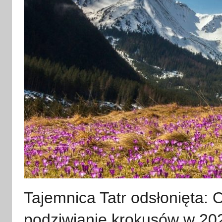
Tajemnica Tatr odsłonięta:
podziwianie krokusów w 202