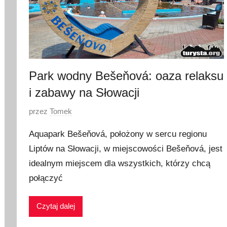
Park wodny Bešeňová: oaza relaksu
i zabawy na Słowacji
O
przez
Tomek
p
Aquapark Bešeňová, położony w sercu regionu
u
Liptów na Słowacji, w miejscowości Bešeňová, jest
b
idealnym miejscem dla wszystkich, którzy chcą
l
i
połączyć
k
o
Czytaj dalej
w