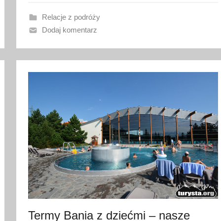
a
n
Relacje z podróży
o
Dodaj komentarz
2
6
l
i
p
c
a
2
0
2
4
Termy Bania z dziećmi – nasze