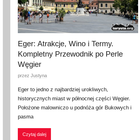
2
Eger: Atrakcje, Wino i Termy.
Kompletny Przewodnik po Perle
Węgier
O
przez
Justyna
p
Eger to jedno z najbardziej urokliwych,
u
historycznych miast w północnej części Węgier.
b
Położone malowniczo u podnóża gór Bukowych i
l
i
pasma
k
o
Czytaj dalej