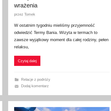
wrażenia
O
przez
Tomek
p
W ostatnim tygodniu mieliśmy przyjemność
u
odwiedzić Termy Bania. Wizyta w termach to
b
zawsze wyjątkowy moment dla całej rodziny, pełen
l
i
relaksu,
k
o
Czytaj dalej
w
a
n
Relacje z podróży
o
Dodaj komentarz
3
1
s
i