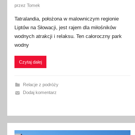
O
przez
Tomek
p
Tatralandia, położona w malowniczym regionie
u
Liptów na Słowacji, jest rajem dla miłośników
b
wodnych atrakcji i relaksu. Ten całoroczny park
l
i
wodny
k
o
Czytaj dalej
w
a
n
Relacje z podróży
o
Dodaj komentarz
2
6
l
i
p