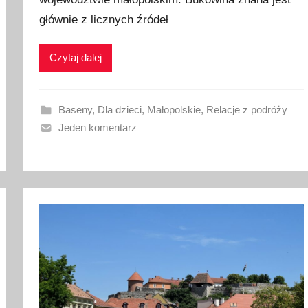
l
i
głównie z licznych źródeł
k
o
Czytaj dalej
w
a
n
Baseny
,
Dla dzieci
,
Małopolskie
,
Relacje z podróży
o
Jeden komentarz
2
8
l
i
p
c
a
2
0
2