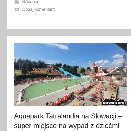
a
Różności
n
Dodaj komentarz
o
2
0
s
t
y
c
z
n
i
a
2
0
Aquapark Tatralandia na Słowacji –
2
6
super miejsce na wypad z dziećmi