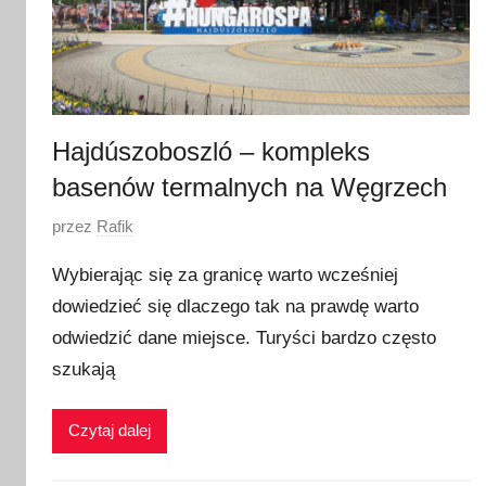
2
Hajdúszoboszló – kompleks
basenów termalnych na Węgrzech
O
przez
Rafik
p
Wybierając się za granicę warto wcześniej
u
dowiedzieć się dlaczego tak na prawdę warto
b
odwiedzić dane miejsce. Turyści bardzo często
l
i
szukają
k
o
Czytaj dalej
w
a