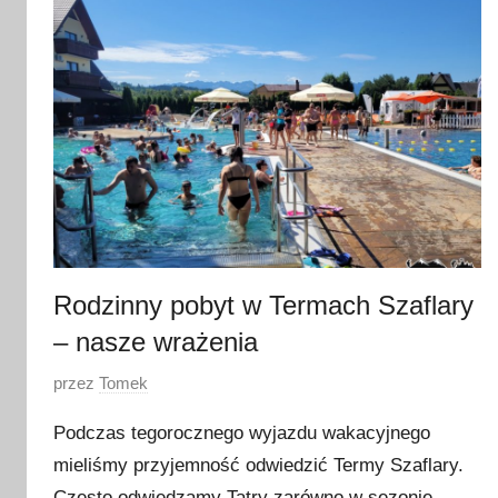
c
a
2
0
2
4
Rodzinny pobyt w Termach Szaflary
– nasze wrażenia
O
przez
Tomek
p
Podczas tegorocznego wyjazdu wakacyjnego
u
mieliśmy przyjemność odwiedzić Termy Szaflary.
b
Często odwiedzamy Tatry zarówno w sezonie