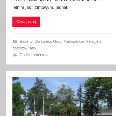
l
i
letnim jak i zimowym, jednak
k
o
Czytaj dalej
w
a
n
Baseny
,
Dla dzieci
,
Góry
,
Małopolskie
,
Relacje z
o
podróży
,
Tatry
3
Dodaj komentarz
1
l
i
p
c
a
2
0
2