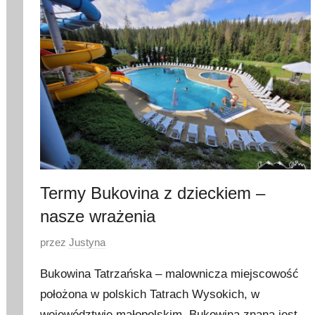
e
r
p
n
i
a
2
0
2
3
Termy Bukovina z dzieckiem –
nasze wrażenia
O
przez
Justyna
p
Bukowina Tatrzańska – malownicza miejscowość
u
położona w polskich Tatrach Wysokich, w
b
województwie małopolskim. Bukowina znana jest