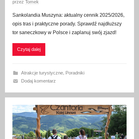
O
przez
Tomek
p
Sankolandia Muszyna: aktualny cennik 2025/2026,
u
opis tras i praktyczne porady. Sprawdź najdłuższy
b
tor saneczkowy w Polsce i zaplanuj swój zjazd!
l
i
Czytaj dalej
k
o
w
Atrakcje turystyczne
,
Poradniki
a
Dodaj komentarz
n
o
1
1
s
t
y
c