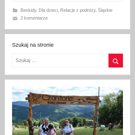
w
Beskidy
,
Dla dzieci
,
Relacje z podróży
,
Śląskie
a
2 komentarze
n
o
2
9
Szukaj na stronie
l
Szukaj:
i
p
Szukaj
c
a
2
0
2
5