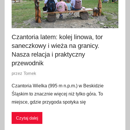
z
n
i
a
Czantoria latem: kolej linowa, tor
2
saneczkowy i wieża na granicy.
0
2
Nasza relacja i praktyczny
6
przewodnik
O
przez
Tomek
p
Czantoria Wielka (995 m n.p.m.) w Beskidzie
u
Śląskim to znacznie więcej niż tylko góra. To
b
miejsce, gdzie przygoda spotyka się
l
i
Czytaj dalej
k
o