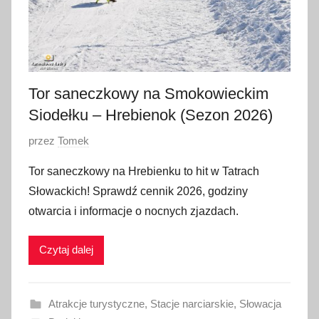
Tor saneczkowy na Smokowieckim
Siodełku – Hrebienok (Sezon 2026)
O
przez
Tomek
p
Tor saneczkowy na Hrebienku to hit w Tatrach
u
Słowackich! Sprawdź cennik 2026, godziny
b
otwarcia i informacje o nocnych zjazdach.
l
i
Czytaj dalej
k
o
w
Atrakcje turystyczne
,
Stacje narciarskie
,
Słowacja
a