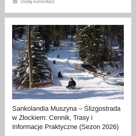
Dodaj komentarz
n
o
2
2
l
u
t
e
g
o
2
0
2
6
Sankolandia Muszyna – Ślizgostrada
w Złockiem: Cennik, Trasy i
Informacje Praktyczne (Sezon 2026)