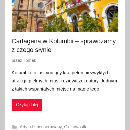
ś
n
i
a
2
0
Cartagena w Kolumbii – sprawdzamy,
2
z czego słynie
3
O
przez
Tomek
p
Kolumbia to fascynujący kraj pełen niezwykłych
u
atrakcji, pięknych miast i dziewiczej natury. Jednym
b
z takich wspaniałych miejsc na mapie tego
l
i
Czytaj dalej
k
o
w
Artykuł sponsorowany
,
Ciekawostki
a