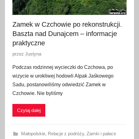
2
4
Zamek w Czchowie po rekonstrukcji.
Baszta nad Dunajcem – informacje
praktyczne
O
przez
Justyna
p
Podczas rodzinnej wycieczki do Czchowa, po
u
wizycie w urokliwej hodowli Alpak Jaśkowego
b
Sadu, postanowiliśmy odwiedzić Zamek w
l
Czchowie. Nie byliśmy
i
k
Czytaj dalej
o
w
a
Małopolskie
,
Relacje z podróży
,
Zamki i pałace
n