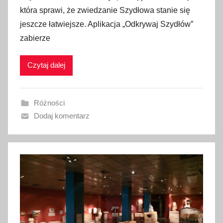
u
która sprawi, że zwiedzanie Szydłowa stanie się
b
jeszcze łatwiejsze. Aplikacja „Odkrywaj Szydłów”
l
zabierze
i
k
Czytaj dalej
o
w
a
Różności
n
Dodaj komentarz
o
2
6
l
i
s
t
o
p