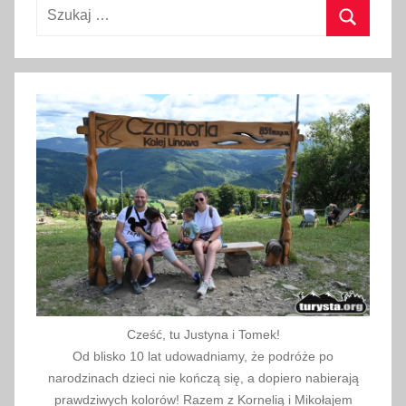
p
Szukaj:
n
Szukaj
i
a
2
0
2
3
Cześć, tu Justyna i Tomek!
Od blisko 10 lat udowadniamy, że podróże po
narodzinach dzieci nie kończą się, a dopiero nabierają
prawdziwych kolorów! Razem z Kornelią i Mikołajem