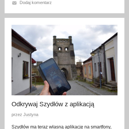
Dodaj komentarz
o
4
g
r
u
d
n
i
a
2
0
2
3
Odkrywaj Szydłów z aplikacją
O
przez
Justyna
p
Szydłów ma teraz własną aplikację na smartfony,