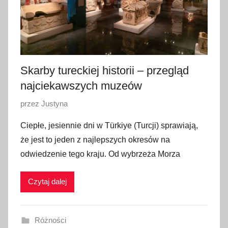
a
d
a
2
0
Skarby tureckiej historii – przegląd
2
najciekawszych muzeów
3
O
przez
Justyna
p
Ciepłe, jesiennie dni w Türkiye (Turcji) sprawiają,
u
że jest to jeden z najlepszych okresów na
b
odwiedzenie tego kraju. Od wybrzeża Morza
l
i
Czytaj dalej
k
o
w
Różności
a