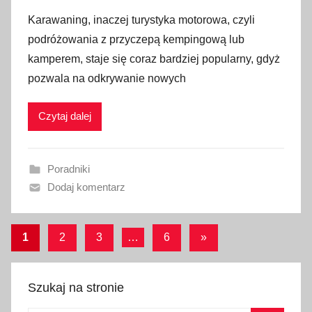
p
Karawaning, inaczej turystyka motorowa, czyli
u
podróżowania z przyczepą kempingową lub
b
kamperem, staje się coraz bardziej popularny, gdyż
l
pozwala na odkrywanie nowych
i
k
Czytaj dalej
o
w
a
Poradniki
n
Dodaj komentarz
o
2
2
Stronicowanie
Następne
1
2
3
…
6
»
s
wpisy
wpisów
i
e
Szukaj na stronie
r