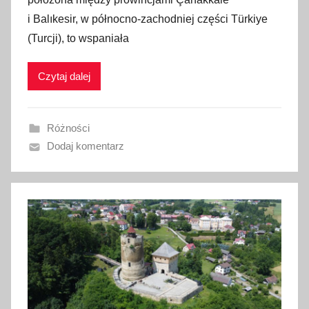
b
i Balıkesir, w północno-zachodniej części Türkiye
l
(Turcji), to wspaniała
i
k
Czytaj dalej
o
w
a
Różności
n
Dodaj komentarz
o
1
5
m
a
j
a
2
0