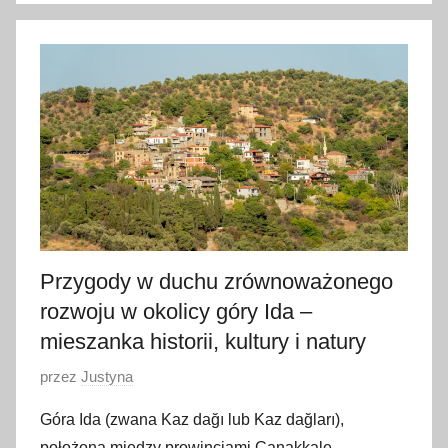
6
l
i
s
t
o
p
a
d
a
Przygody w duchu zrównoważonego
2
rozwoju w okolicy góry Ida –
0
2
mieszanka historii, kultury i natury
4
O
przez
Justyna
p
Góra Ida (zwana Kaz dağı lub Kaz dağları),
u
położona między prowincjami Çanakkale