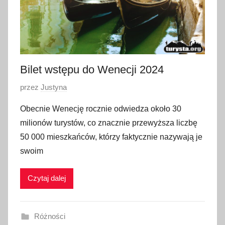
2
4
Bilet wstępu do Wenecji 2024
O
przez
Justyna
p
Obecnie Wenecję rocznie odwiedza około 30
u
milionów turystów, co znacznie przewyższa liczbę
b
50 000 mieszkańców, którzy faktycznie nazywają je
l
swoim
i
k
Czytaj dalej
o
w
a
Różności
n