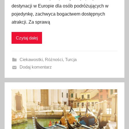
u
destynacji w Europie dla osób podróżujących w
b
pojedynkę, zachwyca bogactwem dostępnych
l
atrakcji. Za sprawą
i
k
Czytaj dalej
o
w
a
Ciekawostki
,
Różności
,
Turcja
n
Dodaj komentarz
o
6
m
a
r
c
a
2
0