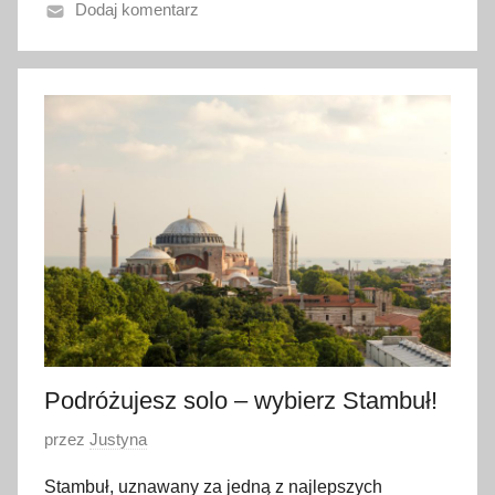
Dodaj komentarz
o
8
k
w
i
e
t
n
i
a
2
0
2
4
Podróżujesz solo – wybierz Stambuł!
O
przez
Justyna
p
Stambuł, uznawany za jedną z najlepszych