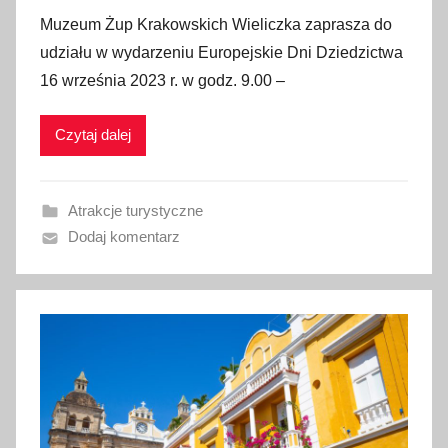
p
Muzeum Żup Krakowskich Wieliczka zaprasza do
u
udziału w wydarzeniu Europejskie Dni Dziedzictwa
b
16 września 2023 r. w godz. 9.00 –
l
i
Czytaj dalej
k
o
w
Atrakcje turystyczne
a
Dodaj komentarz
n
o
1
1
w
r
z
e