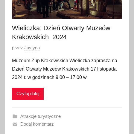
Wieliczka: Dzień Otwarty Muzeów
Krakowskich 2024
O
przez
Justyna
p
Muzeum Żup Krakowskich Wieliczka zaprasza na
u
Dzień Otwarty Muzeów Krakowskich 17 listopada
b
2024 r. w godzinach 9.00 – 17.00 w
l
i
Czytaj dalej
k
o
w
Atrakcje turystyczne
a
Dodaj komentarz
n
o