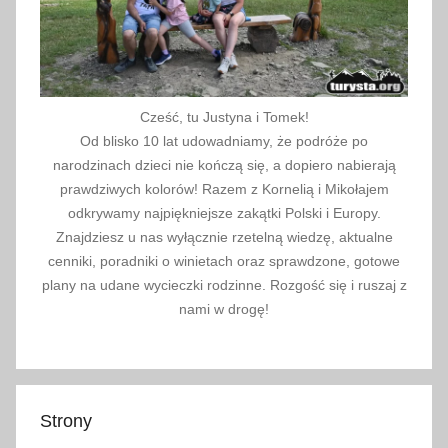
l
a
r
m
o
Cześć, tu Justyna i Tomek!
w
Od blisko 10 lat udowadniamy, że podróże po
e
narodzinach dzieci nie kończą się, a dopiero nabierają
prawdziwych kolorów! Razem z Kornelią i Mikołajem
odkrywamy najpiękniejsze zakątki Polski i Europy.
Znajdziesz u nas wyłącznie rzetelną wiedzę, aktualne
cenniki, poradniki o winietach oraz sprawdzone, gotowe
plany na udane wycieczki rodzinne. Rozgość się i ruszaj z
nami w drogę!
Strony