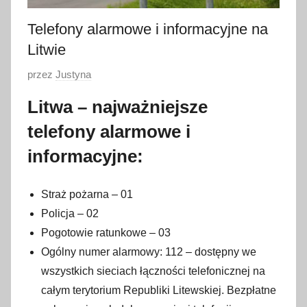
Telefony alarmowe i informacyjne na
Litwie
O
przez
Justyna
p
Litwa – najważniejsze
u
telefony alarmowe i
b
l
informacyjne:
i
k
Straż pożarna – 01
o
Policja – 02
w
Pogotowie ratunkowe – 03
a
Ogólny numer alarmowy: 112 – dostępny we
n
o
wszystkich sieciach łączności telefonicznej na
1
całym terytorium Republiki Litewskiej. Bezpłatne
5