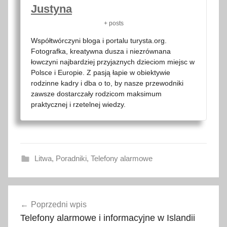
Justyna
+ posts
Współtwórczyni bloga i portalu turysta.org.
Fotografka, kreatywna dusza i niezrównana
łowczyni najbardziej przyjaznych dzieciom miejsc w
Polsce i Europie. Z pasją łapie w obiektywie
rodzinne kadry i dba o to, by nasze przewodniki
zawsze dostarczały rodzicom maksimum
praktycznej i rzetelnej wiedzy.
Litwa
,
Poradniki
,
Telefony alarmowe
L
Nawigacja
i
Poprzedni wpis
wpisu
t
Telefony alarmowe i informacyjne w Islandii
w