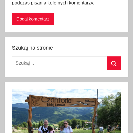
p
podczas pisania kolejnych komentarzy.
o
ż
a
r
n
Szukaj na stronie
a
,
Szukaj:
t
e
Szukaj
l
e
f
o
n
y
a