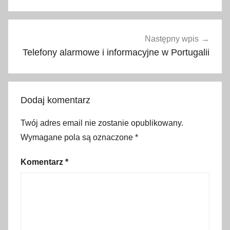
a
,
p
Następny wpis
o
Telefony alarmowe i informacyjne w Portugalii
g
o
t
Dodaj komentarz
o
w
Twój adres email nie zostanie opublikowany.
i
Wymagane pola są oznaczone
*
e
r
Komentarz
*
a
t
u
n
k