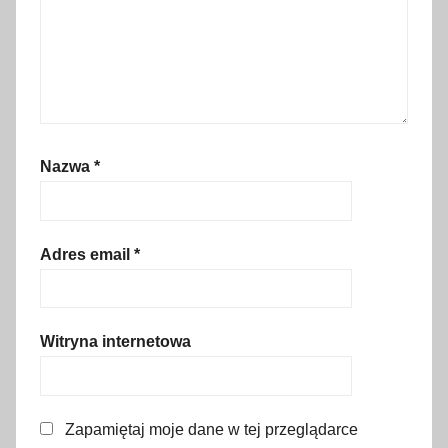
o
w
e
,
p
o
Nazwa
*
l
i
c
j
Adres email
*
a
,
s
Witryna internetowa
t
r
a
Zapamiętaj moje dane w tej przeglądarce
ż