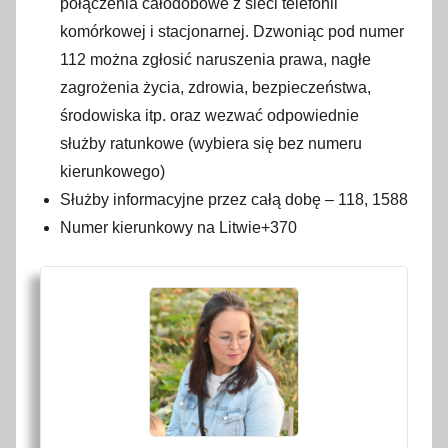
połączenia całodobowe z sieci telefonii
g
komórkowej i stacjonarnej. Dzwoniąc pod numer
r
112 można zgłosić naruszenia prawa, nagłe
u
zagrożenia życia, zdrowia, bezpieczeństwa,
d
środowiska itp. oraz wezwać odpowiednie
n
służby ratunkowe (wybiera się bez numeru
i
kierunkowego)
a
Służby informacyjne przez całą dobę – 118, 1588
2
Numer kierunkowy na Litwie+370
0
2
1