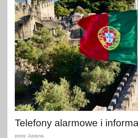
Telefony alarmowe i informa
O
przez
Justyna