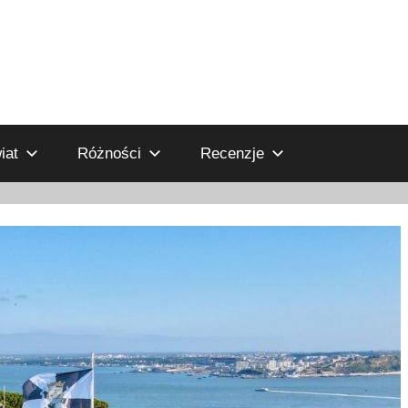
iat
Różności
Recenzje