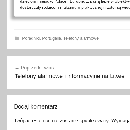
dzieciom miejsc w Polsce i Europie. Z pasją łapie w obiekty
n
dostarczały rodzicom maksimum praktycznej i rzetelnej wied
i
a
2
0
Poradniki
,
Portugalia
,
Telefony alarmowe
2
1
p
Nawigacja
o
Poprzedni wpis
g
wpisu
Telefony alarmowe i informacyjne na Litwie
o
t
o
w
Dodaj komentarz
i
e
Twój adres email nie zostanie opublikowany.
Wymagan
r
a