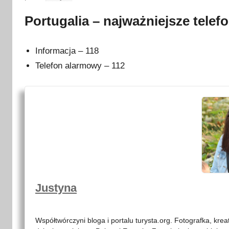
p
Portugalia – najważniejsze telef
u
b
l
Informacja – 118
i
Telefon alarmowy – 112
k
o
w
a
n
o
1
5
g
Justyna
r
u
Współtwórczyni bloga i portalu turysta.org. Fotografka, kre
d