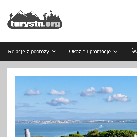
Przejdź
do
treści
Rodzinny
Turysta.org
blog
podróżniczy
Relacje z podróży
Okazje i promocje
Św
i
portal
turystyczny