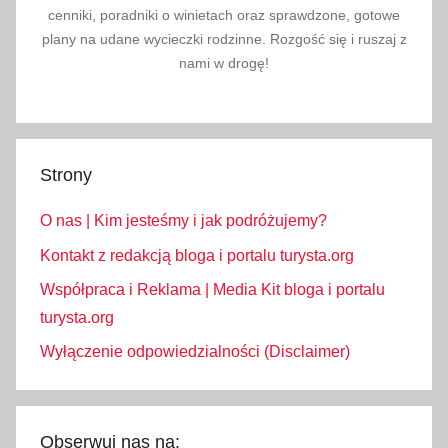
cenniki, poradniki o winietach oraz sprawdzone, gotowe
l
plany na udane wycieczki rodzinne. Rozgość się i ruszaj z
s
nami w drogę!
k
a
,
s
Strony
z
l
O nas | Kim jesteśmy i jak podróżujemy?
a
k
Kontakt z redakcją bloga i portalu turysta.org
t
Współpraca i Reklama | Media Kit bloga i portalu
u
turysta.org
r
Wyłączenie odpowiedzialności (Disclaimer)
y
s
t
y
Obserwuj nas na: