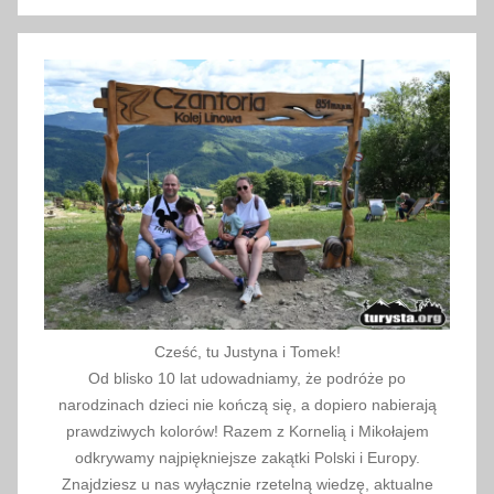
Szukaj
o
w
y
,
K
a
r
k
o
n
o
s
Cześć, tu Justyna i Tomek!
z
Od blisko 10 lat udowadniamy, że podróże po
e
narodzinach dzieci nie kończą się, a dopiero nabierają
,
prawdziwych kolorów! Razem z Kornelią i Mikołajem
P
odkrywamy najpiękniejsze zakątki Polski i Europy.
Znajdziesz u nas wyłącznie rzetelną wiedzę, aktualne
o