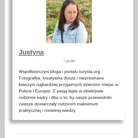
9
l
i
s
t
o
Justyna
p
+ posts
a
d
Współtwórczyni bloga i portalu turysta.org.
Fotografka, kreatywna dusza i niezrównana
a
łowczyni najbardziej przyjaznych dzieciom miejsc w
2
Polsce i Europie. Z pasją łapie w obiektywie
0
rodzinne kadry i dba o to, by nasze przewodniki
1
zawsze dostarczały rodzicom maksimum
praktycznej i rzetelnej wiedzy.
9