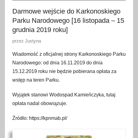
Darmowe wejście do Karkonoskiego
Parku Narodowego [16 listopada – 15
grudnia 2019 roku]
O
przez
Justyna
p
Wiadomość z oficjalnej strony Karkonoskiego Parku
u
Narodowego: od dnia 16.11.2019 do dnia
b
15.12.2019 roku nie będzie pobierana opłata za
l
wstęp na teren Parku.
i
k
Wyjątek stanowi Wodospad Kamieńczyka, tutaj
o
opłata nadal obowiązuje.
w
a
Źródło: https://kpnmab.pl/
n
o
1