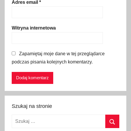
a
Adres email
*
r
k
o
Witryna internetowa
n
o
s
Zapamiętaj moje dane w tej przeglądarce
k
podczas pisania kolejnych komentarzy.
i
P
a
r
k
N
Szukaj na stronie
a
r
Szukaj:
o
d