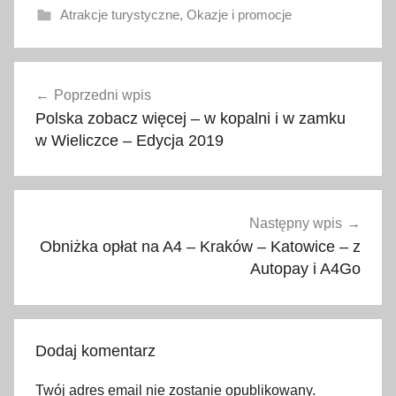
Atrakcje turystyczne
,
Okazje i promocje
b
Nawigacja
e
Poprzedni wpis
wpisu
z
Polska zobacz więcej – w kopalni i w zamku
p
w Wieliczce – Edycja 2019
ł
a
t
n
Następny wpis
i
Obniżka opłat na A4 – Kraków – Katowice – z
e
Autopay i A4Go
,
b
e
Dodaj komentarz
z
p
Twój adres email nie zostanie opublikowany.