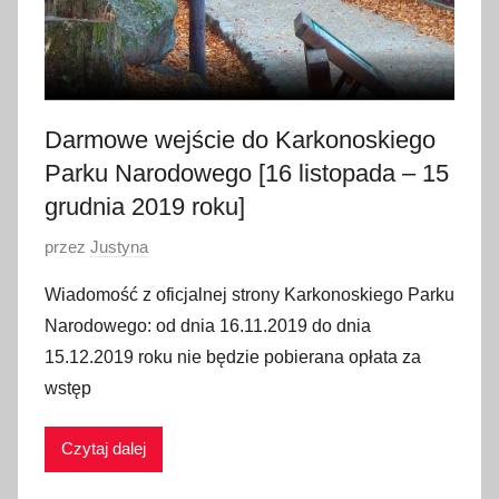
Darmowe wejście do Karkonoskiego
Parku Narodowego [16 listopada – 15
grudnia 2019 roku]
O
przez
Justyna
p
Wiadomość z oficjalnej strony Karkonoskiego Parku
u
Narodowego: od dnia 16.11.2019 do dnia
b
15.12.2019 roku nie będzie pobierana opłata za
l
wstęp
i
k
Czytaj dalej
o
w