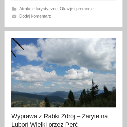
a
Atrakcje turystyczne
,
Okazje i promocje
n
Dodaj komentarz
o
1
9
l
i
s
t
o
p
a
d
a
2
0
Wyprawa z Rabki Zdrój – Zaryte na
1
Luboń Wielki przez Perć