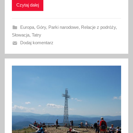
Czytaj dalej
o
w
a
Europa
,
Góry
,
Parki narodowe
,
Relacje z podróży
,
n
Słowacja
,
Tatry
o
Dodaj komentarz
1
4
l
u
t
e
g
o
2
0
1
7