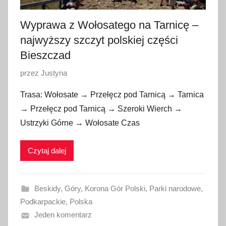
Wyprawa z Wołosatego na Tarnicę –
najwyższy szczyt polskiej części
Bieszczad
O
przez
Justyna
p
Trasa: Wołosate → Przełęcz pod Tarnicą → Tarnica
u
→ Przełęcz pod Tarnicą → Szeroki Wierch →
b
Ustrzyki Górne → Wołosate Czas
l
i
Czytaj dalej
k
o
w
Beskidy
,
Góry
,
Korona Gór Polski
,
Parki narodowe
,
a
Podkarpackie
,
Polska
n
Jeden komentarz
o