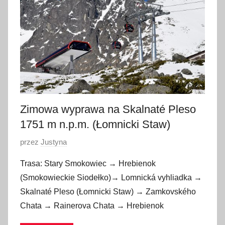
c
a
2
0
1
7
Zimowa wyprawa na Skalnaté Pleso
1751 m n.p.m. (Łomnicki Staw)
O
przez
Justyna
p
Trasa: Stary Smokowiec → Hrebienok
u
(Smokowieckie Siodełko)→ Lomnická vyhliadka →
b
Skalnaté Pleso (Łomnicki Staw) → Zamkovského
l
Chata → Rainerova Chata → Hrebienok
i
k