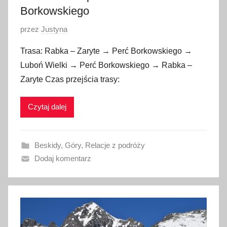
9
Borkowskiego
O
przez
Justyna
p
Trasa: Rabka – Zaryte → Perć Borkowskiego →
u
Luboń Wielki → Perć Borkowskiego → Rabka –
b
Zaryte Czas przejścia trasy:
l
i
Czytaj dalej
k
o
w
Beskidy
,
Góry
,
Relacje z podróży
a
Dodaj komentarz
n
o
4
l
i
p