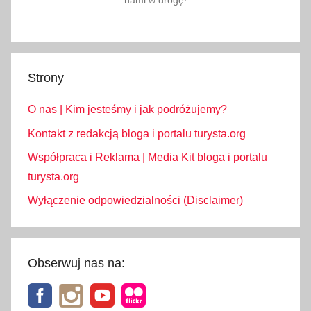
nami w drogę!
,
z
w
i
Strony
e
d
O nas | Kim jesteśmy i jak podróżujemy?
z
a
Kontakt z redakcją bloga i portalu turysta.org
n
Współpraca i Reklama | Media Kit bloga i portalu
i
turysta.org
e
Wyłączenie odpowiedzialności (Disclaimer)
Obserwuj nas na: