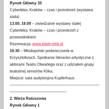
Rynek Główny 35
a
Cyberteka. Kraków – czas i przestrzeń (wystawa
ź
stała)
d
13.00, 16.00
– zwiedzanie wystawy stałej
z
Cyberteka. Kraków – czas i przestrzeń z
i
przewodnikiem
e
Rezerwacja:
www.bilety.mhk.pl
r
n
16.30
– Młodopolski podwieczorek w
i
Krzysztoforach. Spotkanie literacko-artystyczne z
k
aktorami Teatru Otwartego oraz z udziałem grupy
a
teatralnej seniorów Klika.
2
Miejsce: sala audytoryjna Kupferhaus
0
———————————————————————
1
——————————————–
8
2. Wieża Ratuszowa
Rynek Główny 1