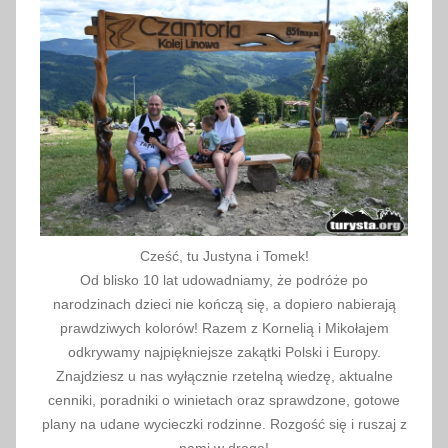
y
d
a
r
z
e
n
i
e
,
Cześć, tu Justyna i Tomek!
z
Od blisko 10 lat udowadniamy, że podróże po
a
narodzinach dzieci nie kończą się, a dopiero nabierają
d
prawdziwych kolorów! Razem z Kornelią i Mikołajem
a
odkrywamy najpiękniejsze zakątki Polski i Europy.
Znajdziesz u nas wyłącznie rzetelną wiedzę, aktualne
r
cenniki, poradniki o winietach oraz sprawdzone, gotowe
m
plany na udane wycieczki rodzinne. Rozgość się i ruszaj z
o