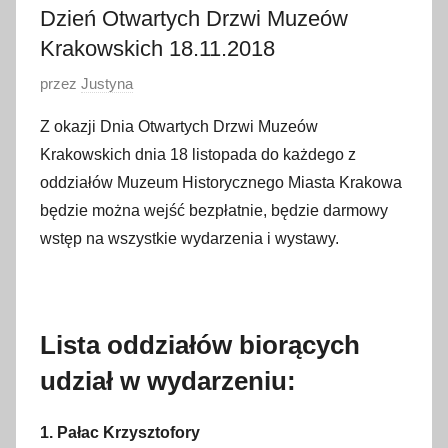
Dzień Otwartych Drzwi Muzeów
Krakowskich 18.11.2018
O
przez
Justyna
p
Z okazji Dnia Otwartych Drzwi Muzeów
u
Krakowskich dnia 18 listopada do każdego z
b
oddziałów Muzeum Historycznego Miasta Krakowa
l
będzie można wejść bezpłatnie, będzie darmowy
i
wstęp na wszystkie wydarzenia i wystawy.
k
o
w
a
Lista oddziałów biorących
n
o
udział w wydarzeniu:
3
1
1. Pałac Krzysztofory
p