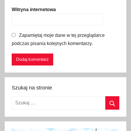
h
Witryna internetowa
,
K
r
Zapamiętaj moje dane w tej przeglądarce
a
podczas pisania kolejnych komentarzy.
k
ó
w
,
m
u
Szukaj na stronie
z
e
Szukaj:
u
m
Szukaj
,
w