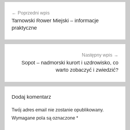
D
Nawigacja
z
Poprzedni wpis
wpisu
i
Tarnowski Rower Miejski – informacje
e
praktyczne
ń
O
t
w
Następny wpis
a
Sopot – nadmorski kurort i uzdrowisko, co
r
warto zobaczyć i zwiedzić?
t
y
c
Dodaj komentarz
h
D
Twój adres email nie zostanie opublikowany.
r
Wymagane pola są oznaczone
*
z
w