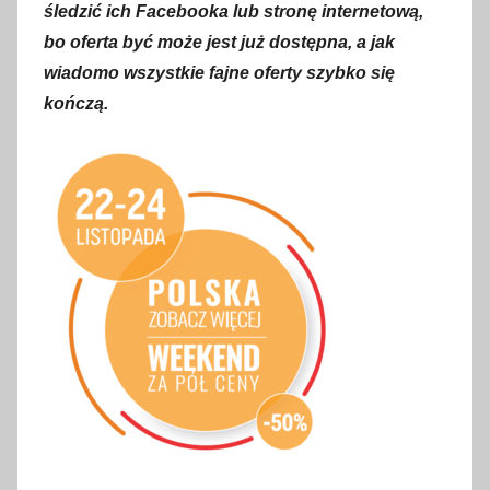
p
śledzić ich Facebooka lub stronę internetową,
a
bo oferta być może jest już dostępna, a jak
ź
wiadomo wszystkie fajne oferty szybko się
d
kończą.
z
i
e
r
n
i
k
a
2
0
1
9