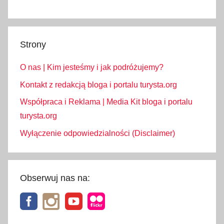
z
o
b
a
Strony
c
O nas | Kim jesteśmy i jak podróżujemy?
z
w
Kontakt z redakcją bloga i portalu turysta.org
i
Współpraca i Reklama | Media Kit bloga i portalu
ę
turysta.org
c
Wyłączenie odpowiedzialności (Disclaimer)
e
j
,
p
Obserwuj nas na:
ó
ł
c