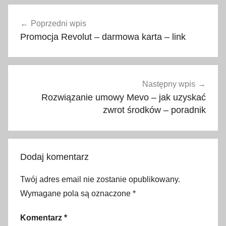
2
Nawigacja
0
Poprzedni wpis
wpisu
1
Promocja Revolut – darmowa karta – link
9
,
g
a
Następny wpis
s
Rozwiązanie umowy Mevo – jak uzyskać
t
zwrot środków – poradnik
r
o
n
Dodaj komentarz
o
m
Twój adres email nie zostanie opublikowany.
i
Wymagane pola są oznaczone
*
a
,
Komentarz
*