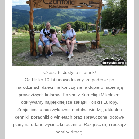
u
r
y
s
t
y
c
z
n
Cześć, tu Justyna i Tomek!
a
Od blisko 10 lat udowadniamy, że podróże po
,
narodzinach dzieci nie kończą się, a dopiero nabierają
P
prawdziwych kolorów! Razem z Kornelią i Mikołajem
o
odkrywamy najpiękniejsze zakątki Polski i Europy.
l
Znajdziesz u nas wyłącznie rzetelną wiedzę, aktualne
cenniki, poradniki o winietach oraz sprawdzone, gotowe
s
plany na udane wycieczki rodzinne. Rozgość się i ruszaj z
k
nami w drogę!
a