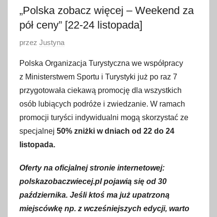
„Polska zobacz więcej – Weekend za
pół ceny” [22-24 listopada]
O
przez
Justyna
p
Polska Organizacja Turystyczna we współpracy
u
z Ministerstwem Sportu i Turystyki już po raz 7
b
przygotowała ciekawą promocję dla wszystkich
l
osób lubiących podróże i zwiedzanie. W ramach
i
promocji turyści indywidualni mogą skorzystać ze
k
o
specjalnej
50% zniżki w dniach od 22 do 24
w
listopada.
a
Oferty na oficjalnej stronie internetowej:
n
o
polskazobaczwiecej.pl pojawią się od 30
2
października. Jeśli ktoś ma już upatrzoną
8
miejscówkę np. z wcześniejszych edycji, warto