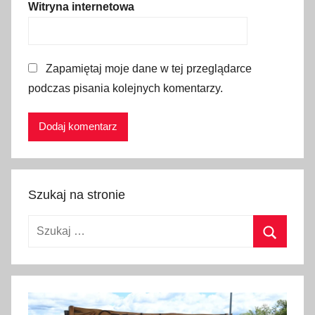
Witryna internetowa
o
l
s
Zapamiętaj moje dane w tej przeglądarce
k
podczas pisania kolejnych komentarzy.
a
O
r
g
a
n
Szukaj na stronie
i
z
Szukaj:
a
c
Szukaj
j
a
T