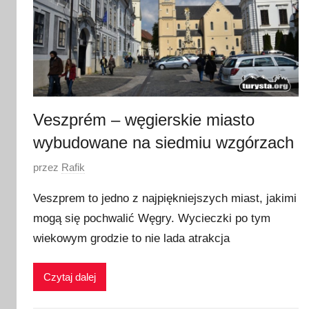
0
2
3
Veszprém – węgierskie miasto
wybudowane na siedmiu wzgórzach
O
przez
Rafik
p
Veszprem to jedno z najpiękniejszych miast, jakimi
u
mogą się pochwalić Węgry. Wycieczki po tym
b
wiekowym grodzie to nie lada atrakcja
l
i
k
Czytaj dalej
o