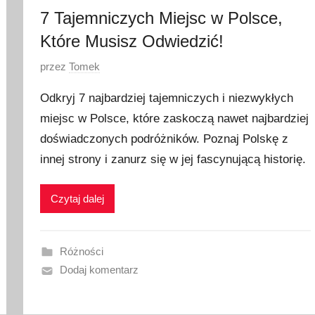
7 Tajemniczych Miejsc w Polsce,
Które Musisz Odwiedzić!
O
przez
Tomek
p
Odkryj 7 najbardziej tajemniczych i niezwykłych
u
miejsc w Polsce, które zaskoczą nawet najbardziej
b
doświadczonych podróżników. Poznaj Polskę z
l
i
innej strony i zanurz się w jej fascynującą historię.
k
o
Czytaj dalej
w
a
n
Różności
o
Dodaj komentarz
3
0