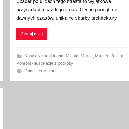
Spacer po ulicach tego miasta to wyjątkowa
u
przygoda dla każdego z nas. Cenne pamiątki z
b
dawnych czasów, unikalne skarby architektury
l
i
k
Czytaj dalej
o
w
a
Kościoły i sanktuaria
,
Miasta
,
Morze
,
Muzea
,
Polska
,
n
Pomorskie
,
Relacje z podróży
o
Dodaj komentarz
9
s
i
e
r
p
n