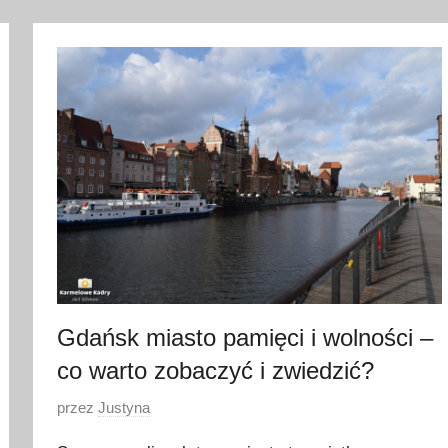
m
a
r
c
a
2
0
2
3
Gdańsk miasto pamięci i wolności –
co warto zobaczyć i zwiedzić?
O
przez
Justyna
p