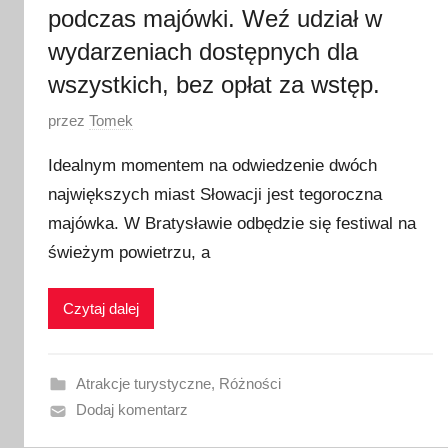
podczas majówki. Weź udział w
wydarzeniach dostępnych dla
wszystkich, bez opłat za wstęp.
O
przez
Tomek
p
Idealnym momentem na odwiedzenie dwóch
u
największych miast Słowacji jest tegoroczna
b
majówka. W Bratysławie odbędzie się festiwal na
l
i
świeżym powietrzu, a
k
o
Czytaj dalej
w
a
n
Atrakcje turystyczne
,
Różności
o
Dodaj komentarz
2