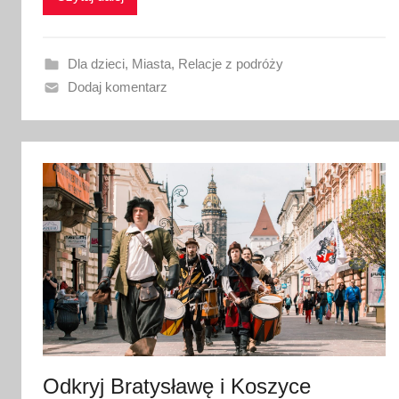
o
w
a
Dla dzieci
,
Miasta
,
Relacje z podróży
n
Dodaj komentarz
o
2
8
l
i
p
c
a
2
0
2
5
Odkryj Bratysławę i Koszyce