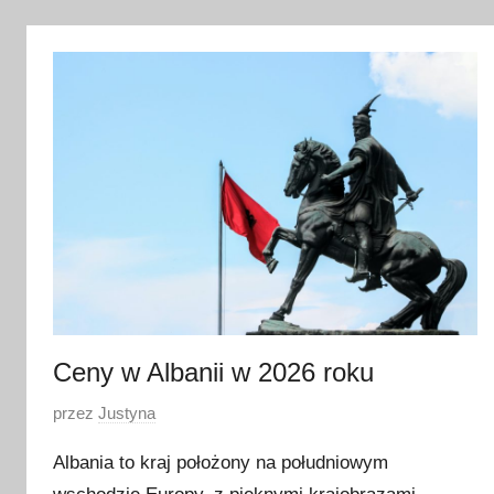
4
k
w
i
e
t
n
i
a
2
0
2
4
Ceny w Albanii w 2026 roku
O
przez
Justyna
p
Albania to kraj położony na południowym
u