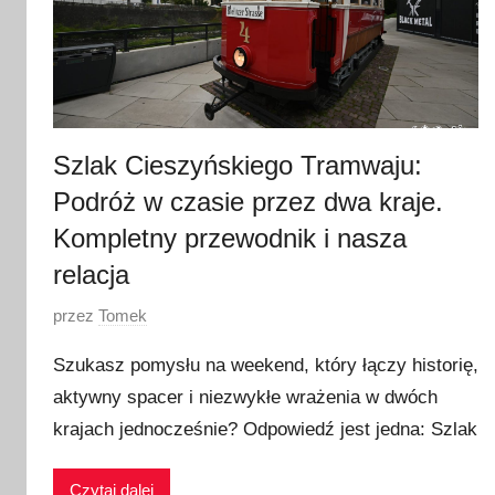
Szlak Cieszyńskiego Tramwaju:
Podróż w czasie przez dwa kraje.
Kompletny przewodnik i nasza
relacja
O
przez
Tomek
p
Szukasz pomysłu na weekend, który łączy historię,
u
aktywny spacer i niezwykłe wrażenia w dwóch
b
krajach jednocześnie? Odpowiedź jest jedna: Szlak
l
i
k
Czytaj dalej