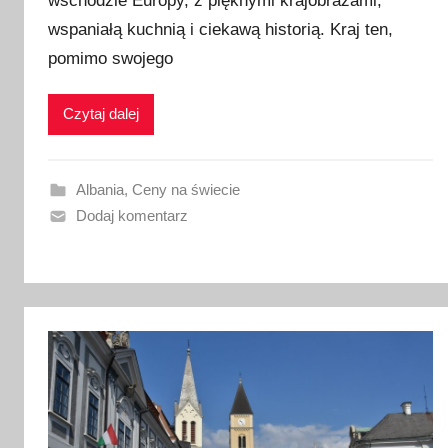
wschodzie Europy, z pięknymi krajobrazami,
b
wspaniałą kuchnią i ciekawą historią. Kraj ten,
l
i
pomimo swojego
k
o
Czytaj dalej
w
a
n
Albania
,
Ceny na świecie
o
Dodaj komentarz
1
4
l
u
t
e
g
o
2