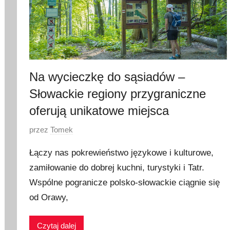
Na wycieczkę do sąsiadów –
Słowackie regiony przygraniczne
oferują unikatowe miejsca
O
przez
Tomek
p
Łączy nas pokrewieństwo językowe i kulturowe,
u
zamiłowanie do dobrej kuchni, turystyki i Tatr.
b
Wspólne pogranicze polsko-słowackie ciągnie się
l
i
od Orawy,
k
o
Czytaj dalej