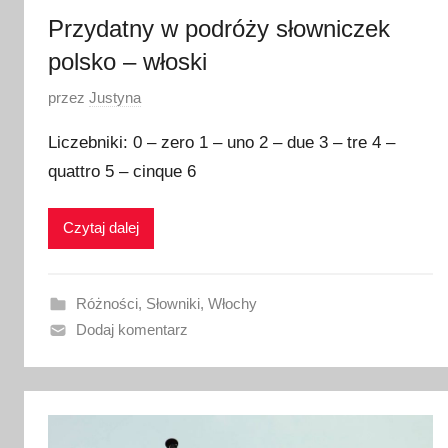
Przydatny w podróży słowniczek
polsko – włoski
O
przez
Justyna
p
Liczebniki: 0 – zero 1 – uno 2 – due 3 – tre 4 –
u
quattro 5 – cinque 6
b
l
Czytaj dalej
i
k
o
Różności
,
Słowniki
,
Włochy
w
Dodaj komentarz
a
n
o
1
9