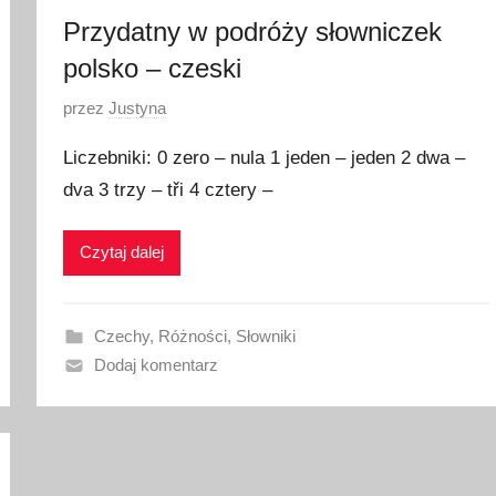
1
Przydatny w podróży słowniczek
polsko – czeski
O
przez
Justyna
p
Liczebniki: 0 zero – nula 1 jeden – jeden 2 dwa –
u
dva 3 trzy – tři 4 cztery –
b
l
Czytaj dalej
i
k
o
Czechy
,
Różności
,
Słowniki
w
Dodaj komentarz
a
n
o
3
1