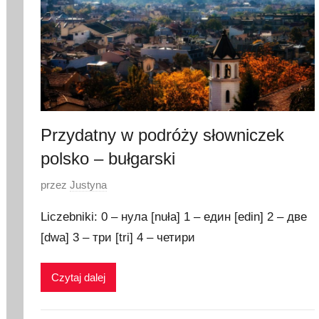
Przydatny w podróży słowniczek
polsko – bułgarski
O
przez
Justyna
p
Liczebniki: 0 – нула [nuła] 1 – един [edin] 2 – две
u
[dwa] 3 – три [tri] 4 – четири
b
l
Czytaj dalej
i
k
o