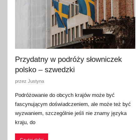
Przydatny w podróży słowniczek
polsko – szwedzki
O
przez
Justyna
p
Podróżowanie do obcych krajów może być
u
fascynującym doświadczeniem, ale może też być
b
wyzwaniem, szczególnie jeśli nie znamy języka
l
i
kraju, do
k
o
Czytaj dalej