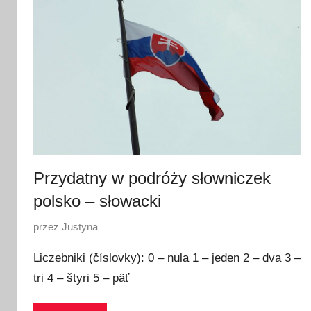
s
t
y
c
z
n
i
a
2
0
Przydatny w podróży słowniczek
2
polsko – słowacki
1
O
przez
Justyna
p
Liczebniki (číslovky): 0 – nula 1 – jeden 2 – dva 3 –
u
tri 4 – štyri 5 – päť
b
l