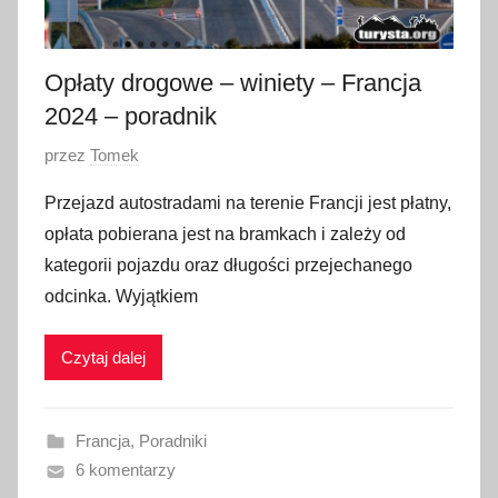
i
a
2
Opłaty drogowe – winiety – Francja
0
2024 – poradnik
2
4
O
przez
Tomek
p
Przejazd autostradami na terenie Francji jest płatny,
u
opłata pobierana jest na bramkach i zależy od
b
kategorii pojazdu oraz długości przejechanego
l
odcinka. Wyjątkiem
i
k
Czytaj dalej
o
w
a
Francja
,
Poradniki
n
6 komentarzy
o