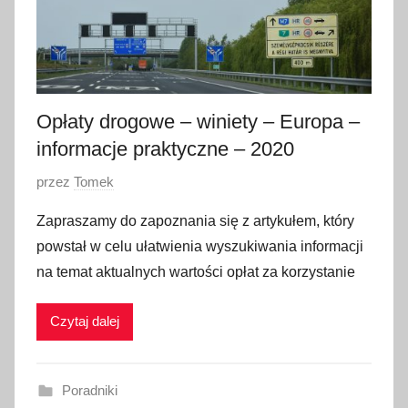
0
2
3
Opłaty drogowe – winiety – Europa –
informacje praktyczne – 2020
O
przez
Tomek
p
Zapraszamy do zapoznania się z artykułem, który
u
powstał w celu ułatwienia wyszukiwania informacji
b
na temat aktualnych wartości opłat za korzystanie
l
i
Czytaj dalej
k
o
w
Poradniki
a