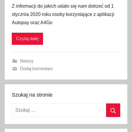
p
Z informacji do jakich udało się nam dotrzeć od 1
u
stycznia 2020 roku osoby korzystające z aplikacji
b
Autopay oraz A4Go
l
i
Czytaj dalej
k
o
w
Newsy
a
Dodaj komentarz
n
o
1
g
Szukaj na stronie
r
Szukaj:
u
d
Szukaj
n
i