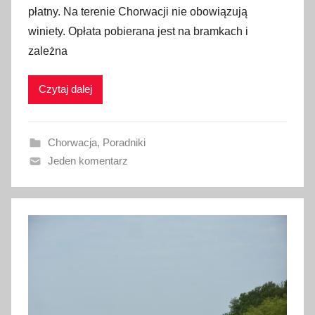
płatny. Na terenie Chorwacji nie obowiązują
b
winiety. Opłata pobierana jest na bramkach i
l
zależna
i
k
Czytaj dalej
o
w
a
Chorwacja
,
Poradniki
n
Jeden komentarz
o
1
l
u
t
e
g
o
2