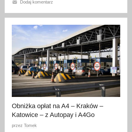
Dodaj komentarz
n
o
6
s
t
y
c
z
n
i
a
2
0
2
Obniżka opłat na A4 – Kraków –
0
Katowice – z Autopay i A4Go
O
przez
Tomek