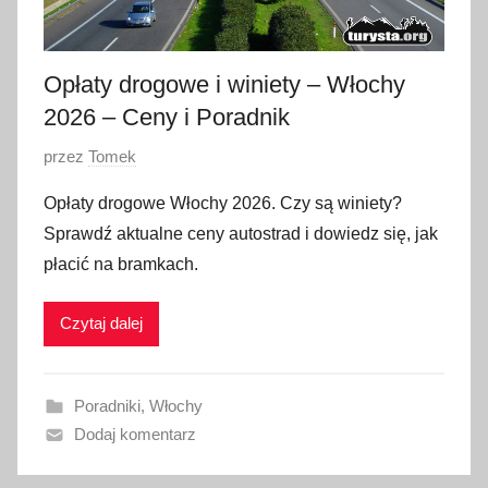
Opłaty drogowe i winiety – Włochy
2026 – Ceny i Poradnik
O
przez
Tomek
p
Opłaty drogowe Włochy 2026. Czy są winiety?
u
Sprawdź aktualne ceny autostrad i dowiedz się, jak
b
płacić na bramkach.
l
i
Czytaj dalej
k
o
w
Poradniki
,
Włochy
a
Dodaj komentarz
n
o