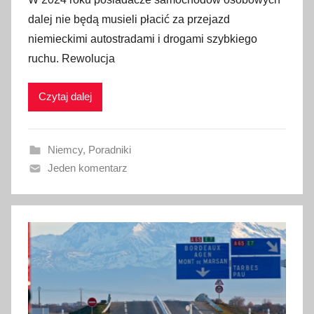
u
dalej nie będą musieli płacić za przejazd
b
niemieckimi autostradami i drogami szybkiego
l
ruchu. Rewolucja
i
k
Czytaj dalej
o
w
a
Niemcy
,
Poradniki
n
Jeden komentarz
o
5
s
t
y
c
z
n