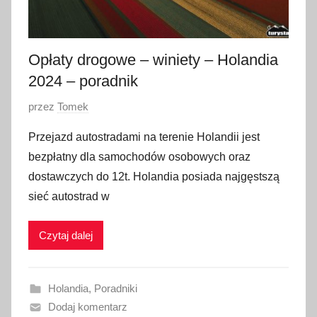
0
2
4
Opłaty drogowe – winiety – Holandia
2024 – poradnik
O
przez
Tomek
p
Przejazd autostradami na terenie Holandii jest
u
bezpłatny dla samochodów osobowych oraz
b
dostawczych do 12t. Holandia posiada najgęstszą
l
sieć autostrad w
i
k
Czytaj dalej
o
w
a
Holandia
,
Poradniki
n
Dodaj komentarz
o