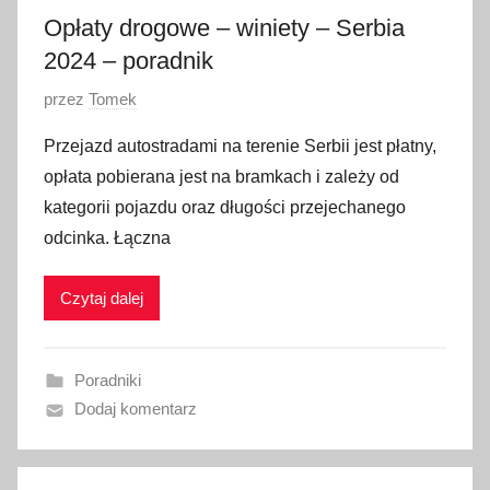
Opłaty drogowe – winiety – Serbia
2024 – poradnik
O
przez
Tomek
p
Przejazd autostradami na terenie Serbii jest płatny,
u
opłata pobierana jest na bramkach i zależy od
b
kategorii pojazdu oraz długości przejechanego
l
odcinka. Łączna
i
k
Czytaj dalej
o
w
a
Poradniki
n
Dodaj komentarz
o
1
3