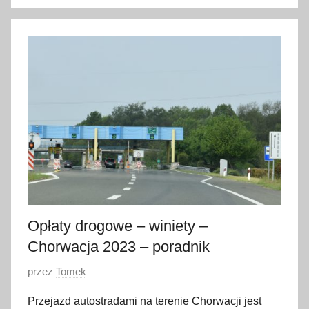
5
l
u
t
e
g
o
2
0
2
3
Opłaty drogowe – winiety –
Chorwacja 2023 – poradnik
O
przez
Tomek
p
Przejazd autostradami na terenie Chorwacji jest
u