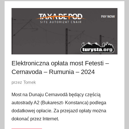
2
6
s
t
y
c
z
n
i
Elektroniczna opłata most Fetesti –
a
Cernavoda – Rumunia – 2024
2
O
przez
Tomek
0
p
2
Most na Dunaju Cernavodă będący częścią
u
6
autostrady A2 (Bukareszt- Konstanca) podlega
b
dodatkowej opłacie. Za przejazd opłaty można
l
dokonać przez Internet.
i
k