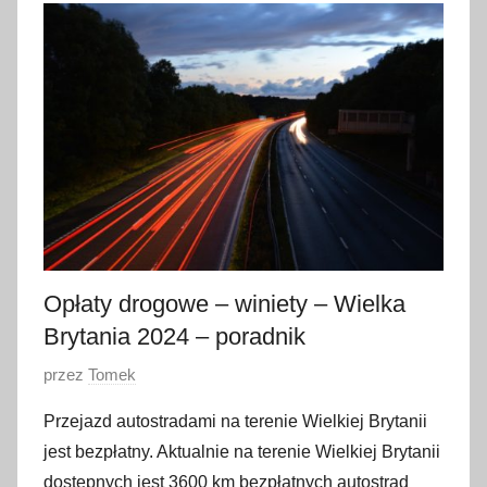
m
a
r
c
a
2
0
2
4
Opłaty drogowe – winiety – Wielka
Brytania 2024 – poradnik
O
przez
Tomek
p
Przejazd autostradami na terenie Wielkiej Brytanii
u
jest bezpłatny. Aktualnie na terenie Wielkiej Brytanii
b
dostępnych jest 3600 km bezpłatnych autostrad