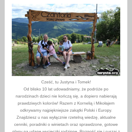
a
2
0
1
9
Cześć, tu Justyna i Tomek!
Od blisko 10 lat udowadniamy, że podróże po
narodzinach dzieci nie kończą się, a dopiero nabierają
prawdziwych kolorów! Razem z Kornelią i Mikołajem
odkrywamy najpiękniejsze zakątki Polski i Europy.
Znajdziesz u nas wyłącznie rzetelną wiedzę, aktualne
cenniki, poradniki o winietach oraz sprawdzone, gotowe
plany na udane wycieczki rodzinne. Rozgość się i ruszaj z