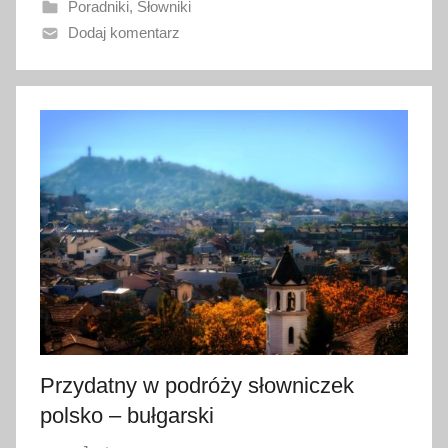
Poradniki
,
Słowniki
n
Dodaj komentarz
o
1
s
i
e
r
p
n
i
a
2
0
2
3
Przydatny w podróży słowniczek
polsko – bułgarski