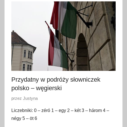
1
5
m
a
r
c
a
2
0
1
8
Przydatny w podróży słowniczek
polsko – węgierski
O
przez
Justyna
p
Liczebniki: 0 – zéró 1 – egy 2 – két 3 – három 4 –
u
négy 5 – öt 6
b