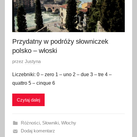
z
n
i
a
2
Przydatny w podróży słowniczek
0
polsko – włoski
2
O
przez
Justyna
1
p
Liczebniki: 0 – zero 1 – uno 2 – due 3 – tre 4 –
u
quattro 5 – cinque 6
b
l
Czytaj dalej
i
k
o
Różności
,
Słowniki
,
Włochy
w
Dodaj komentarz
a