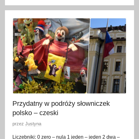
n
o
1
9
s
t
y
c
z
n
i
a
2
Przydatny w podróży słowniczek
0
polsko – czeski
2
O
przez
Justyna
1
p
Liczebniki: 0 zero – nula 1 jeden – jeden 2 dwa –