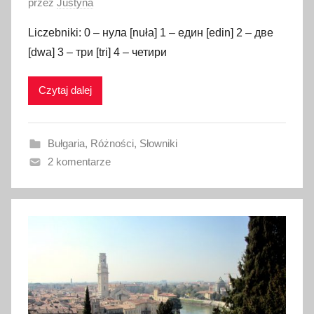
O
przez
Justyna
p
Liczebniki: 0 – нула [nuła] 1 – един [edin] 2 – две
u
[dwa] 3 – три [tri] 4 – четири
b
l
Czytaj dalej
i
k
o
Bułgaria
,
Różności
,
Słowniki
w
2 komentarze
a
n
o
2
9
s
t
y
c