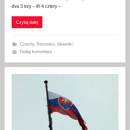
u
dva 3 trzy – tři 4 cztery –
b
l
Czytaj dalej
i
k
o
Czechy
,
Różności
,
Słowniki
w
Dodaj komentarz
a
n
o
3
1
p
a
ź
d
z
i