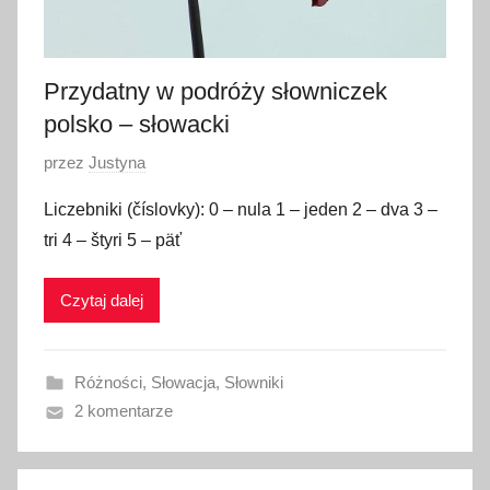
e
r
n
Przydatny w podróży słowniczek
i
polsko – słowacki
k
O
przez
Justyna
a
p
2
Liczebniki (číslovky): 0 – nula 1 – jeden 2 – dva 3 –
u
0
tri 4 – štyri 5 – päť
b
1
l
8
Czytaj dalej
i
k
o
Różności
,
Słowacja
,
Słowniki
w
2 komentarze
a
n
o