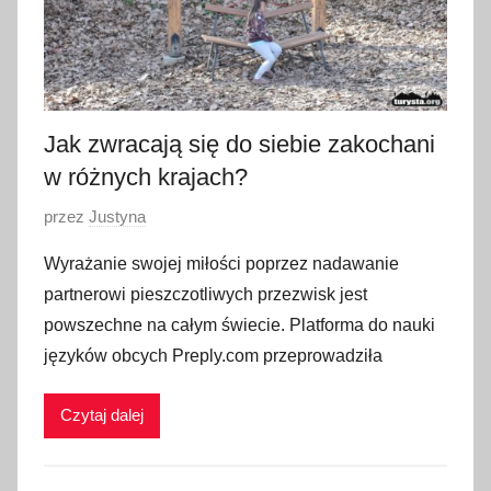
Jak zwracają się do siebie zakochani
w różnych krajach?
O
przez
Justyna
p
Wyrażanie swojej miłości poprzez nadawanie
u
partnerowi pieszczotliwych przezwisk jest
b
powszechne na całym świecie. Platforma do nauki
l
języków obcych Preply.com przeprowadziła
i
k
Czytaj dalej
o
w
a