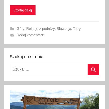
k
Czytaj dalej
o
w
a
Góry
,
Relacje z podróży
,
Słowacja
,
Tatry
n
Dodaj komentarz
o
7
l
u
Szukaj na stronie
t
Szukaj:
e
g
Szukaj
o
2
0
1
7