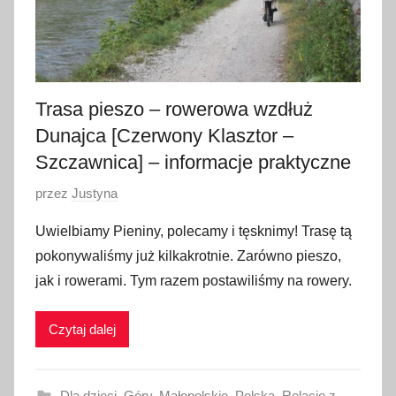
i
a
2
0
2
Trasa pieszo – rowerowa wzdłuż
2
Dunajca [Czerwony Klasztor –
Szczawnica] – informacje praktyczne
O
przez
Justyna
p
Uwielbiamy Pieniny, polecamy i tęsknimy! Trasę tą
u
pokonywaliśmy już kilkakrotnie. Zarówno pieszo,
b
jak i rowerami. Tym razem postawiliśmy na rowery.
l
i
Czytaj dalej
k
o
w
Dla dzieci
,
Góry
,
Małopolskie
,
Polska
,
Relacje z