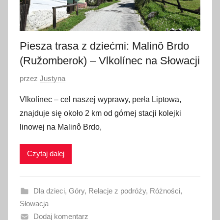
Piesza trasa z dziećmi: Malinô Brdo
(Ružomberok) – Vlkolínec na Słowacji
O
przez
Justyna
p
Vlkolínec – cel naszej wyprawy, perła Liptowa,
u
znajduje się około 2 km od górnej stacji kolejki
b
linowej na Malinô Brdo,
l
i
Czytaj dalej
k
o
w
Dla dzieci
,
Góry
,
Relacje z podróży
,
Różności
,
a
Słowacja
n
Dodaj komentarz
o