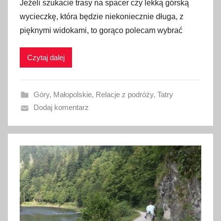
Jeżeli szukacie trasy na spacer czy lekką górską
u
wycieczkę, która będzie niekoniecznie długa, z
b
pięknymi widokami, to gorąco polecam wybrać
l
i
Czytaj dalej
k
o
w
Góry
,
Małopolskie
,
Relacje z podróży
,
Tatry
a
Dodaj komentarz
n
o
8
s
i
e
r
p
n