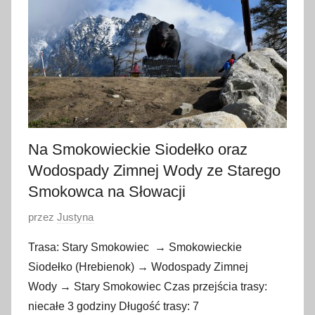
c
a
2
0
1
7
Na Smokowieckie Siodełko oraz
Wodospady Zimnej Wody ze Starego
Smokowca na Słowacji
O
przez
Justyna
p
Trasa: Stary Smokowiec → Smokowieckie
u
Siodełko (Hrebienok) → Wodospady Zimnej
b
Wody → Stary Smokowiec Czas przejścia trasy:
l
niecałe 3 godziny Długość trasy: 7
i