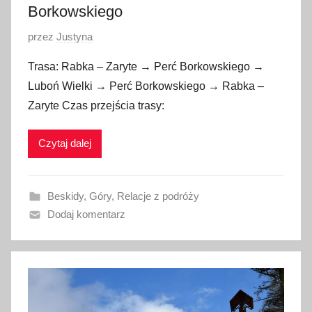
Borkowskiego
O
przez
Justyna
p
Trasa: Rabka – Zaryte → Perć Borkowskiego →
u
Luboń Wielki → Perć Borkowskiego → Rabka –
b
Zaryte Czas przejścia trasy:
l
i
Czytaj dalej
k
o
w
Beskidy
,
Góry
,
Relacje z podróży
a
Dodaj komentarz
n
o
4
l
i
p