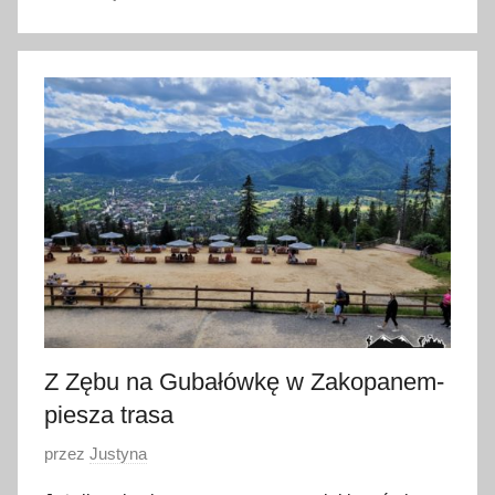
2
5
l
i
p
c
a
2
0
2
4
Z Zębu na Gubałówkę w Zakopanem-
piesza trasa
O
przez
Justyna
p