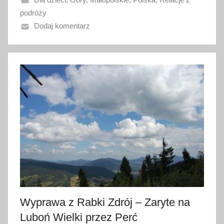
a
podróży
n
Dodaj komentarz
o
1
1
s
i
e
r
p
n
i
a
2
0
2
Wyprawa z Rabki Zdrój – Zaryte na
0
Luboń Wielki przez Perć