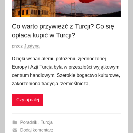
i
a
2
0
Co warto przywieźć z Turcji? Co się
2
opłaca kupić w Turcji?
2
O
przez
Justyna
p
Dzięki wspaniałemu położeniu zjednoczonej
u
Europy i Azji Turcja była w przeszłości wyjątkowym
b
centrum handlowym. Szerokie bogactwo kulturowe,
l
zakorzeniona tradycja rzemieślnicza,
i
k
Czytaj dalej
o
w
a
Poradniki
,
Turcja
n
Dodaj komentarz
o