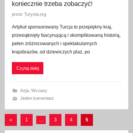
koniecznie trzeba zobaczyć!
O
przez
Turysta.org
p
Artykuł sponsorowany Turcja to przepiękny kraj,
u
przesiąknięty fascynującą i skomplikowaną historią,
b
pełen zróżnicowanych i spektakularnych
l
krajobrazów, od dziewiczych plaż, po
i
k
Czytaj dalej
o
w
a
Azja
,
Wczasy
n
Jeden komentarz
o
1
9
Stronicowanie
Poprzednie
«
1
…
3
4
5
m
wpisy
wpisów
a