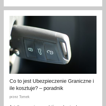
1
7
s
t
y
c
z
n
i
a
2
0
2
Co to jest Ubezpieczenie Graniczne i
2
ile kosztuje? – poradnik
O
przez
Tomek
p