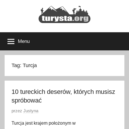
Przejdź
do
treści
Turysta.org
Rodzinny
blog
Menu
podróżniczy
i
portal
turystyczny
Tag:
Turcja
10 tureckich deserów, których musisz
spróbować
O
przez
Justyna
p
Turcja jest krajem położonym w
u