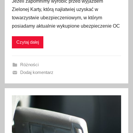
Jeżeli zapomnimy wyrobić przed wyjazdem
u
Zielonej Karty, którą najłatwiej uzyskać w
b
towarzystwie ubezpieczeniowym, w którym
l
posiadamy aktualnie wykupione ubezpieczenie OC
i
k
Czytaj dalej
o
w
a
Różności
n
Dodaj komentarz
o
2
9
g
r
u
d
n