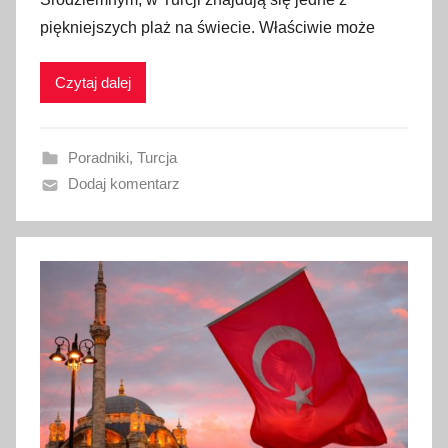
b
i
piękniejszych plaż na świecie. Właściwie może
l
a
i
2
Czytaj dalej
k
0
o
2
w
2
Poradniki
,
Turcja
a
Dodaj komentarz
n
o
1
8
s
t
y
c
z
n