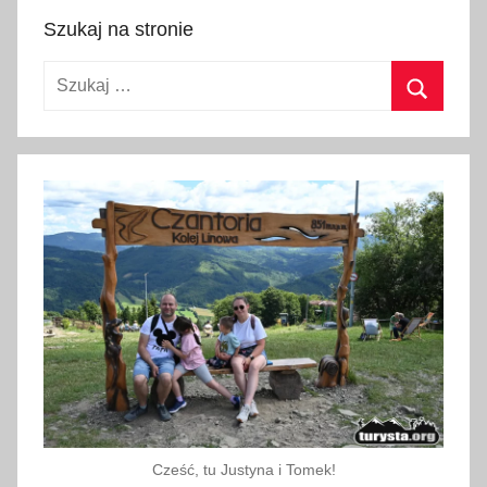
r
Szukaj na stronie
c
a
Szukaj:
2
Szukaj
0
1
9
Cześć, tu Justyna i Tomek!