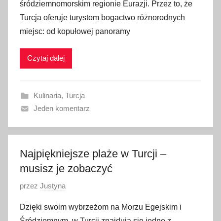
śródziemnomorskim regionie Eurazji. Przez to, że
b
Turcja oferuje turystom bogactwo różnorodnych
l
miejsc: od kopułowej panoramy
i
k
Czytaj dalej
o
w
a
Kulinaria
,
Turcja
n
Jeden komentarz
o
1
9
s
Najpiękniejsze plaże w Turcji –
t
musisz je zobaczyć
y
O
przez
Justyna
c
p
z
Dzięki swoim wybrzeżom na Morzu Egejskim i
u
n
Śródziemnym, w Turcji znajdują się jedne z