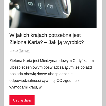
i
a
2
0
1
9
W jakich krajach potrzebna jest
Zielona Karta? – Jak ją wyrobić?
O
przez
Tomek
p
Zielona Karta jest Międzynarodowym Certyfikatem
u
Ubezpieczeniowym poświadczającym, że pojazd
b
posiada obowiązkowe ubezpieczenie
l
odpowiedzialności cywilnej OC zgodnie z
i
wymogami kraju, w
k
o
w
Czytaj dalej
a