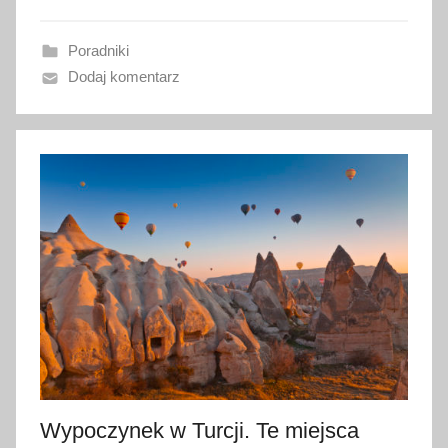
n
Poradniki
o
Dodaj komentarz
2
9
g
r
u
d
n
i
a
2
0
1
9
Wypoczynek w Turcji. Te miejsca