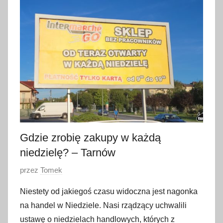
t
y
c
z
n
i
a
2
0
2
3
Gdzie zrobię zakupy w każdą
niedzielę? – Tarnów
O
przez
Tomek
p
Niestety od jakiegoś czasu widoczna jest nagonka
u
na handel w Niedziele. Nasi rządzący uchwalili
b
ustawę o niedzielach handlowych, których z
l