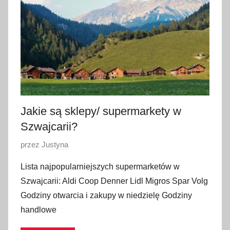
c
z
n
i
a
2
0
2
Jakie są sklepy/ supermarkety w
3
Szwajcarii?
O
przez
Justyna
p
Lista najpopularniejszych supermarketów w
u
Szwajcarii: Aldi Coop Denner Lidl Migros Spar Volg
b
Godziny otwarcia i zakupy w niedzielę Godziny
l
handlowe
i
k