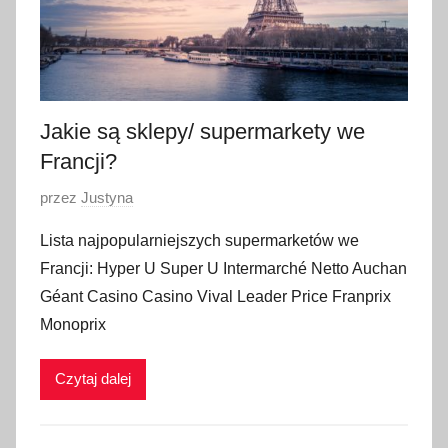
Jakie są sklepy/ supermarkety we
Francji?
O
przez
Justyna
p
Lista najpopularniejszych supermarketów we
u
Francji: Hyper U Super U Intermarché Netto Auchan
b
Géant Casino Casino Vival Leader Price Franprix
l
Monoprix
i
k
Czytaj dalej
o
w
a