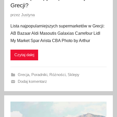
Grecji?
O
przez
Justyna
p
Lista najpopularniejszych supermarketów w Grecji:
u
AB Bazaar Aldi Masoutis Galaxias Carrefour Lidl
b
My Market Spar Arista CBA Photo by Arthur
l
i
Czytaj dalej
k
o
w
Grecja
,
Poradniki
,
Różności
,
Sklepy
a
Dodaj komentarz
n
o
1
s
t
y