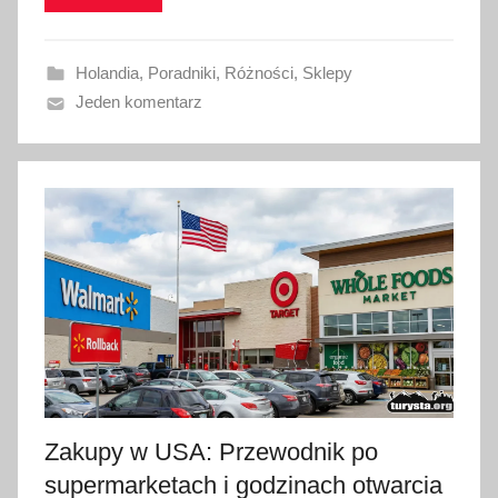
w
a
Holandia
,
Poradniki
,
Różności
,
Sklepy
n
Jeden komentarz
o
1
2
s
t
y
c
z
n
i
a
2
Zakupy w USA: Przewodnik po
0
2
supermarketach i godzinach otwarcia