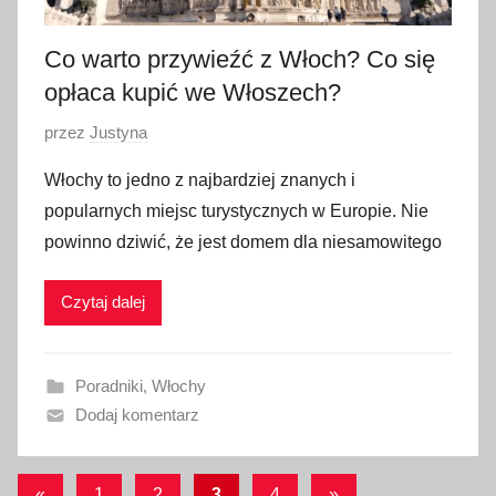
2
0
Co warto przywieźć z Włoch? Co się
2
opłaca kupić we Włoszech?
2
O
przez
Justyna
p
Włochy to jedno z najbardziej znanych i
u
popularnych miejsc turystycznych w Europie. Nie
b
powinno dziwić, że jest domem dla niesamowitego
l
i
Czytaj dalej
k
o
w
Poradniki
,
Włochy
a
Dodaj komentarz
n
o
2
Stronicowanie
Poprzednie
Następne
«
1
2
3
4
»