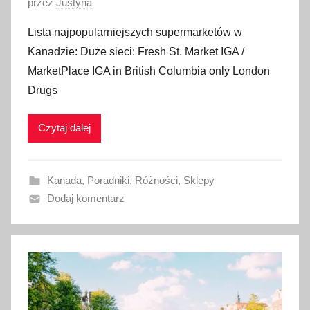
O
przez
Justyna
p
Lista najpopularniejszych supermarketów w
u
Kanadzie: Duże sieci: Fresh St. Market IGA /
b
MarketPlace IGA in British Columbia only London
l
Drugs
i
k
Czytaj dalej
o
w
a
Kanada
,
Poradniki
,
Różności
,
Sklepy
n
Dodaj komentarz
o
1
8
s
t
y
c