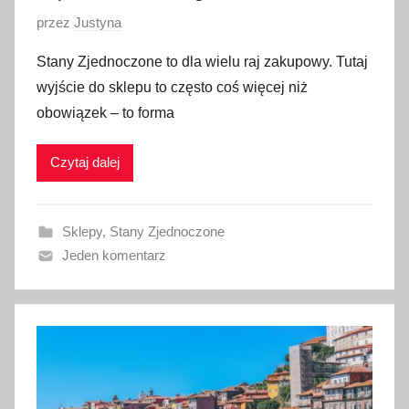
3
O
przez
Justyna
p
Stany Zjednoczone to dla wielu raj zakupowy. Tutaj
u
wyjście do sklepu to często coś więcej niż
b
obowiązek – to forma
l
i
Czytaj dalej
k
o
w
Sklepy
,
Stany Zjednoczone
a
Jeden komentarz
n
o
4
s
t
y
c