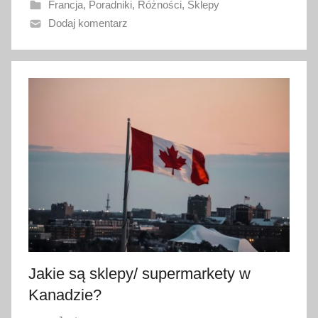
Francja
,
Poradniki
,
Różności
,
Sklepy
n
Dodaj komentarz
o
1
9
s
t
y
c
z
n
i
a
2
0
2
Jakie są sklepy/ supermarkety w
3
Kanadzie?