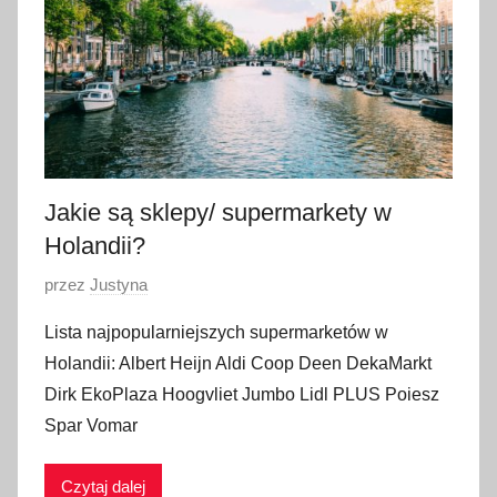
z
n
i
a
2
0
2
Jakie są sklepy/ supermarkety w
3
Holandii?
O
przez
Justyna
p
Lista najpopularniejszych supermarketów w
u
Holandii: Albert Heijn Aldi Coop Deen DekaMarkt
b
Dirk EkoPlaza Hoogvliet Jumbo Lidl PLUS Poiesz
l
Spar Vomar
i
k
Czytaj dalej
o