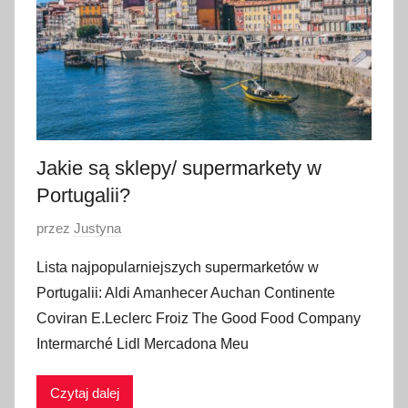
z
n
i
a
2
0
2
Jakie są sklepy/ supermarkety w
3
Portugalii?
O
przez
Justyna
p
Lista najpopularniejszych supermarketów w
u
Portugalii: Aldi Amanhecer Auchan Continente
b
Coviran E.Leclerc Froiz The Good Food Company
l
Intermarché Lidl Mercadona Meu
i
k
Czytaj dalej
o