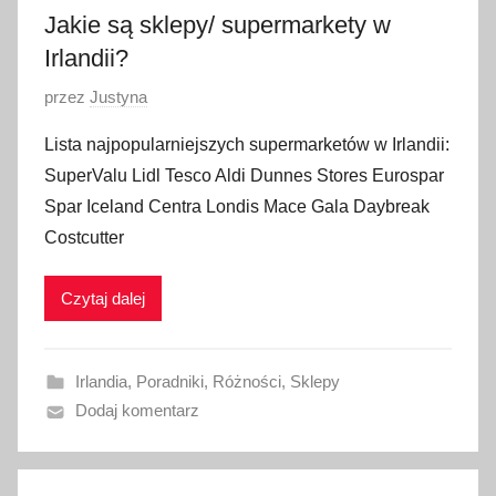
3
Jakie są sklepy/ supermarkety w
Irlandii?
O
przez
Justyna
p
Lista najpopularniejszych supermarketów w Irlandii:
u
SuperValu Lidl Tesco Aldi Dunnes Stores Eurospar
b
Spar Iceland Centra Londis Mace Gala Daybreak
l
Costcutter
i
k
Czytaj dalej
o
w
a
Irlandia
,
Poradniki
,
Różności
,
Sklepy
n
Dodaj komentarz
o
1
s