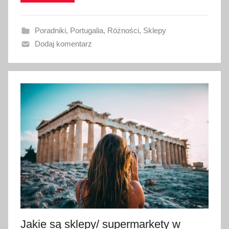
w
a
Poradniki
,
Portugalia
,
Różności
,
Sklepy
n
Dodaj komentarz
o
2
s
t
y
c
z
n
i
a
2
0
2
3
Jakie są sklepy/ supermarkety w