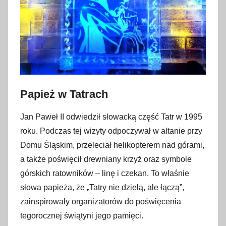
l
i
s
t
o
p
a
Papież w Tatrach
d
a
Jan Paweł II odwiedził słowacką część Tatr w 1995
2
roku. Podczas tej wizyty odpoczywał w altanie przy
0
Domu Śląskim, przeleciał helikopterem nad górami,
2
a także poświęcił drewniany krzyż oraz symbole
4
górskich ratowników – linę i czekan. To właśnie
słowa papieża, że „Tatry nie dzielą, ale łączą”,
zainspirowały organizatorów do poświęcenia
tegorocznej świątyni jego pamięci.