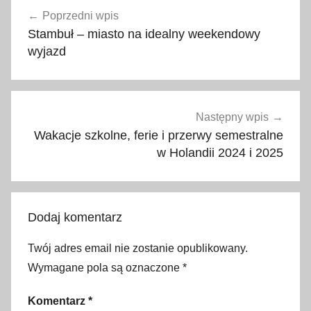
Nawigacja
t
Poprzedni wpis
wpisu
r
Stambuł – miasto na idealny weekendowy
a
wyjazd
k
c
j
e
Następny wpis
,
Wakacje szkolne, ferie i przerwy semestralne
H
w Holandii 2024 i 2025
r
e
b
Dodaj komentarz
i
e
Twój adres email nie zostanie opublikowany.
n
Wymagane pola są oznaczone
*
o
k
Komentarz
*