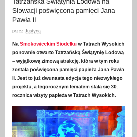
Tatrzańska Świątynia Lodowa na
Słowacji poświęcona pamięci Jana
Pawła II
O
przez
Justyna
p
Na
Smokowieckim Siodełku
w Tatrach Wysokich
u
ponownie otwarto Tatrzańską Świątynię Lodową
b
– wyjątkową zimową atrakcję, która w tym roku
l
została poświęcona pamięci papieża Jana Pawła
i
II. Jest to już dwunasta edycja tego niezwykłego
k
o
projektu, a tegorocznym tematem stała się 30.
w
rocznica wizyty papieża w Tatrach Wysokich.
a
n
o
1
7