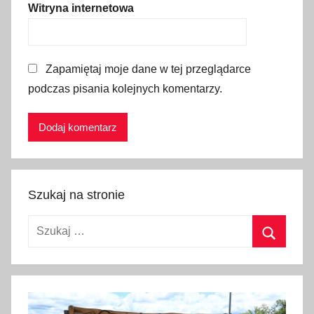
Witryna internetowa
,
ś
w
Zapamiętaj moje dane w tej przeglądarce
i
podczas pisania kolejnych komentarzy.
ą
t
y
n
i
a
Szukaj na stronie
l
o
Szukaj:
d
o
Szukaj
w
a
,