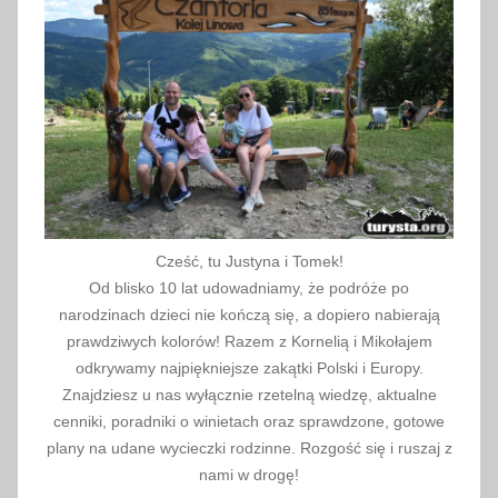
S
ł
o
w
a
c
j
a
,
Cześć, tu Justyna i Tomek!
T
Od blisko 10 lat udowadniamy, że podróże po
a
narodzinach dzieci nie kończą się, a dopiero nabierają
t
prawdziwych kolorów! Razem z Kornelią i Mikołajem
r
odkrywamy najpiękniejsze zakątki Polski i Europy.
Znajdziesz u nas wyłącznie rzetelną wiedzę, aktualne
y
cenniki, poradniki o winietach oraz sprawdzone, gotowe
plany na udane wycieczki rodzinne. Rozgość się i ruszaj z
nami w drogę!