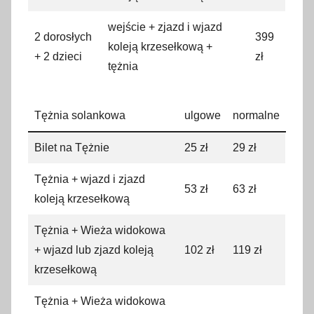
wejście + zjazd i wjazd
2 dorosłych
399
koleją krzesełkową +
+ 2 dzieci
zł
tężnia
Tężnia solankowa
ulgowe
normalne
Bilet na Tężnie
25 zł
29 zł
Tężnia + wjazd i zjazd
53 zł
63 zł
koleją krzesełkową
Tężnia + Wieża widokowa
+ wjazd lub zjazd koleją
102 zł
119 zł
krzesełkową
Tężnia + Wieża widokowa