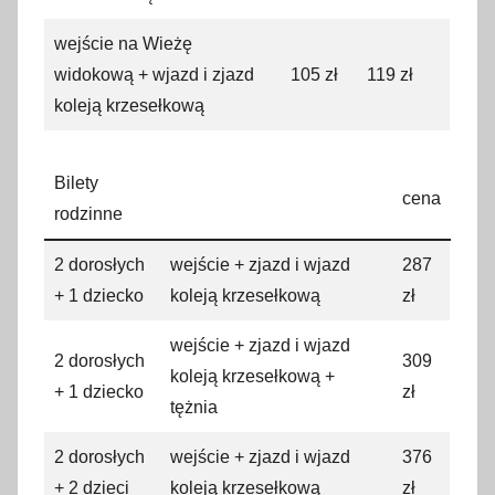
wejście na Wieżę
widokową + wjazd i zjazd
105 zł
119 zł
koleją krzesełkową
Bilety
cena
rodzinne
2 dorosłych
wejście + zjazd i wjazd
287
+ 1 dziecko
koleją krzesełkową
zł
wejście + zjazd i wjazd
2 dorosłych
309
koleją krzesełkową +
+ 1 dziecko
zł
tężnia
2 dorosłych
wejście + zjazd i wjazd
376
+ 2 dzieci
koleją krzesełkową
zł