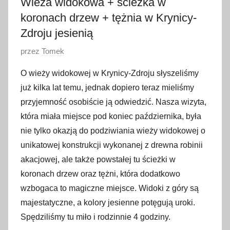
Wieża widokowa + ścieżka w
koronach drzew + tężnia w Krynicy-
Zdroju jesienią
O
przez
Tomek
p
O wieży widokowej w Krynicy-Zdroju słyszeliśmy
u
już kilka lat temu, jednak dopiero teraz mieliśmy
b
przyjemność osobiście ją odwiedzić. Nasza wizyta,
l
która miała miejsce pod koniec października, była
i
nie tylko okazją do podziwiania wieży widokowej o
k
o
unikatowej konstrukcji wykonanej z drewna robinii
w
akacjowej, ale także powstałej tu ścieżki w
a
koronach drzew oraz tężni, która dodatkowo
n
wzbogaca to magiczne miejsce. Widoki z góry są
o
majestatyczne, a kolory jesienne potęgują uroki.
3
Spędziliśmy tu miło i rodzinnie 4 godziny.
1