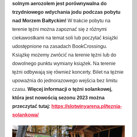
solnym aerozolem jest porównywalna do
trzydniowego wdychania jodu podczas pobytu
nad Morzem Bałtyckim!
W trakcie pobytu na
terenie tężni można zapoznać się z różnymi
ciekawostkami na temat soli lub poczytać książki
udostępnione na zasadach BookCrossingu.
Książkę możemy zwrócić na terenie tężni lub do
dowolnego punktu wymiany książek. Na terenie
tężni odbywają się również koncerty. Bilet na tężnie
upoważnia do jednorazowego wejścia bez limitu
czasu.
Więcej informacji o tężni solankowej,
która jest nowością sezonu 2023 można
przeczytać tutaj:
https://slotwinyarena.pl/teznia-
solankowa/