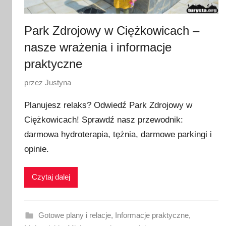
Park Zdrojowy w Ciężkowicach –
nasze wrażenia i informacje
praktyczne
O
przez
Justyna
p
Planujesz relaks? Odwiedź Park Zdrojowy w
u
Ciężkowicach! Sprawdź nasz przewodnik:
b
darmowa hydroterapia, tężnia, darmowe parkingi i
l
i
opinie.
k
o
Czytaj dalej
w
a
n
Gotowe plany i relacje
,
Informacje praktyczne
,