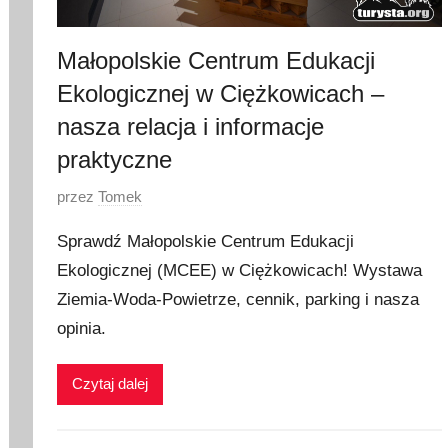
Małopolskie Centrum Edukacji
Ekologicznej w Ciężkowicach –
nasza relacja i informacje
praktyczne
O
przez
Tomek
p
Sprawdź Małopolskie Centrum Edukacji
u
Ekologicznej (MCEE) w Ciężkowicach! Wystawa
b
Ziemia-Woda-Powietrze, cennik, parking i nasza
l
i
opinia.
k
o
Czytaj dalej
w
a