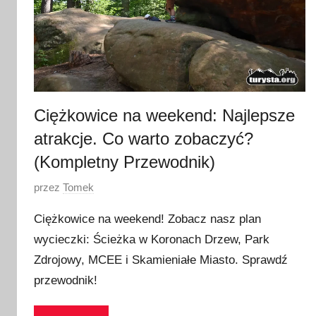
Ciężkowice na weekend: Najlepsze
atrakcje. Co warto zobaczyć?
(Kompletny Przewodnik)
O
przez
Tomek
p
Ciężkowice na weekend! Zobacz nasz plan
u
wycieczki: Ścieżka w Koronach Drzew, Park
b
Zdrojowy, MCEE i Skamieniałe Miasto. Sprawdź
l
i
przewodnik!
k
o