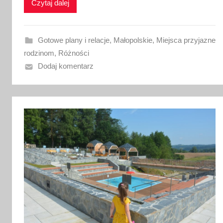
Czytaj dalej
w
a
n
Gotowe plany i relacje
,
Małopolskie
,
Miejsca przyjazne
o
rodzinom
,
Różności
1
Dodaj komentarz
9
l
i
p
c
a
2
0
2
6