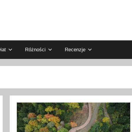
iat
Różności
Recenzje