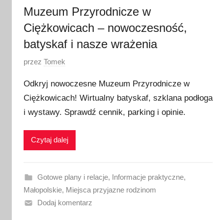
Muzeum Przyrodnicze w
Ciężkowicach – nowoczesność,
batyskaf i nasze wrażenia
O
przez
Tomek
p
Odkryj nowoczesne Muzeum Przyrodnicze w
u
Ciężkowicach! Wirtualny batyskaf, szklana podłoga
b
i wystawy. Sprawdź cennik, parking i opinie.
l
i
k
Czytaj dalej
o
w
a
Gotowe plany i relacje
,
Informacje praktyczne
,
n
Małopolskie
,
Miejsca przyjazne rodzinom
o
Dodaj komentarz
1