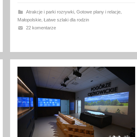
w
a
Atrakcje i parki rozrywki
,
Gotowe plany i relacje
,
n
Małopolskie
,
Łatwe szlaki dla rodzin
o
22 komentarze
1
9
l
i
p
c
a
2
0
2
6