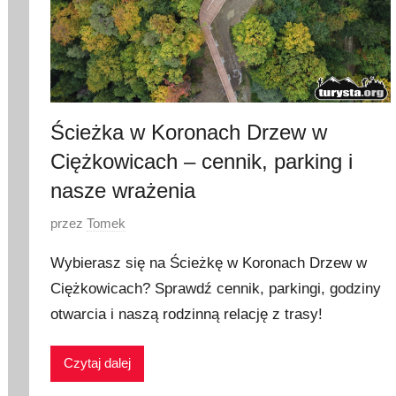
Ścieżka w Koronach Drzew w
Ciężkowicach – cennik, parking i
nasze wrażenia
O
przez
Tomek
p
Wybierasz się na Ścieżkę w Koronach Drzew w
u
Ciężkowicach? Sprawdź cennik, parkingi, godziny
b
otwarcia i naszą rodzinną relację z trasy!
l
i
k
Czytaj dalej
o