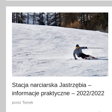
8
l
i
p
c
a
2
0
2
6
Stacja narciarska Jastrzębia –
informacje praktyczne – 2022/2022
O
przez
Tomek
p