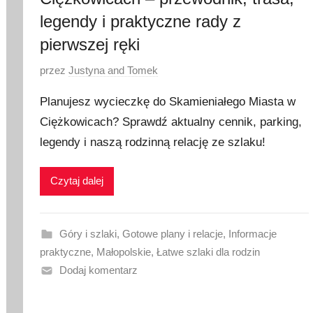
legendy i praktyczne rady z
pierwszej ręki
O
przez
Justyna and Tomek
p
Planujesz wycieczkę do Skamieniałego Miasta w
u
Ciężkowicach? Sprawdź aktualny cennik, parking,
b
legendy i naszą rodzinną relację ze szlaku!
l
i
k
Czytaj dalej
o
w
a
Góry i szlaki
,
Gotowe plany i relacje
,
Informacje
n
praktyczne
,
Małopolskie
,
Łatwe szlaki dla rodzin
o
Dodaj komentarz
1
8