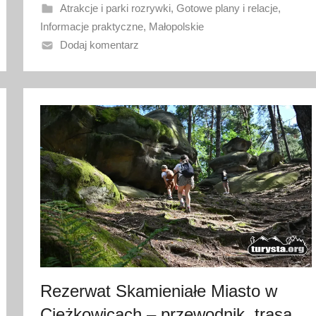
n
Atrakcje i parki rozrywki
,
Gotowe plany i relacje
,
o
Informacje praktyczne
,
Małopolskie
1
Dodaj komentarz
9
l
i
p
c
a
2
0
2
6
Rezerwat Skamieniałe Miasto w
Ciężkowicach – przewodnik, trasa,