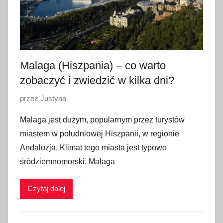
Malaga (Hiszpania) – co warto
zobaczyć i zwiedzić w kilka dni?
O
przez
Justyna
p
Malaga jest dużym, popularnym przez turystów
u
miastem w południowej Hiszpanii, w regionie
b
Andaluzja. Klimat tego miasta jest typowo
l
śródziemnomorski. Malaga
i
k
Czytaj dalej
o
w
a