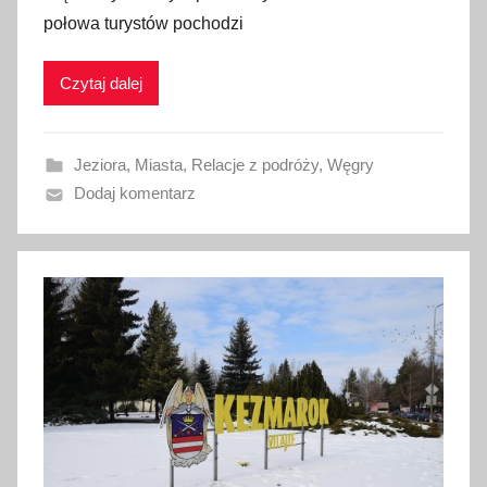
połowa turystów pochodzi
i
k
Czytaj dalej
o
w
a
Jeziora
,
Miasta
,
Relacje z podróży
,
Węgry
n
Dodaj komentarz
o
1
1
s
i
e
r
p
n
i
a