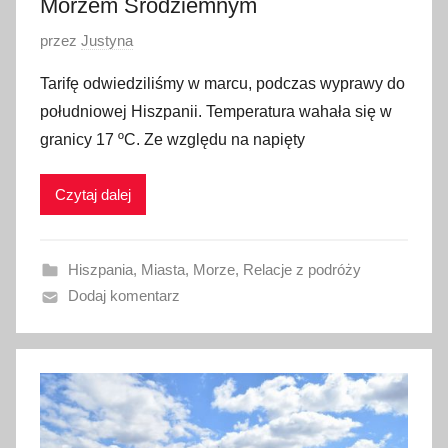
Morzem Śródziemnym
O
przez
Justyna
p
Tarifę odwiedziliśmy w marcu, podczas wyprawy do
u
południowej Hiszpanii. Temperatura wahała się w
b
granicy 17 ºC. Ze względu na napięty
l
i
Czytaj dalej
k
o
w
Hiszpania
,
Miasta
,
Morze
,
Relacje z podróży
a
Dodaj komentarz
n
o
1
4
l
i