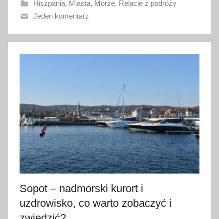
Hiszpania
,
Miasta
,
Morze
,
Relacje z podróży
n
Jeden komentarz
o
6
m
a
r
c
a
2
0
1
9
Sopot – nadmorski kurort i
uzdrowisko, co warto zobaczyć i
zwiedzić?