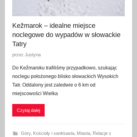
2
0
1
Kežmarok – idealne miejsce
7
noclegowe do wypadów w słowackie
Tatry
O
przez
Justyna
p
Do Kežmaroku trafiliśmy przypadkowo, szukając
u
noclegu położonego blisko słowackich Wysokich
b
Tatr. Oddalony jest zaledwie o 6 km od
l
miejscowości Wielka
i
k
Czytaj dalej
o
w
a
Góry
,
Kościoły i sanktuaria
,
Miasta
,
Relacje z
n