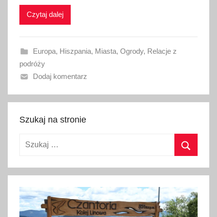
k
Czytaj dalej
o
w
a
Europa
,
Hiszpania
,
Miasta
,
Ogrody
,
Relacje z
n
podróży
o
Dodaj komentarz
1
8
k
w
Szukaj na stronie
i
Szukaj:
e
t
Szukaj
n
i
a
2
0