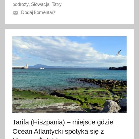
podróży
,
Słowacja
,
Tatry
o
Dodaj komentarz
2
6
l
i
p
c
a
2
0
1
7
Tarifa (Hiszpania) – miejsce gdzie
Ocean Atlantycki spotyka się z