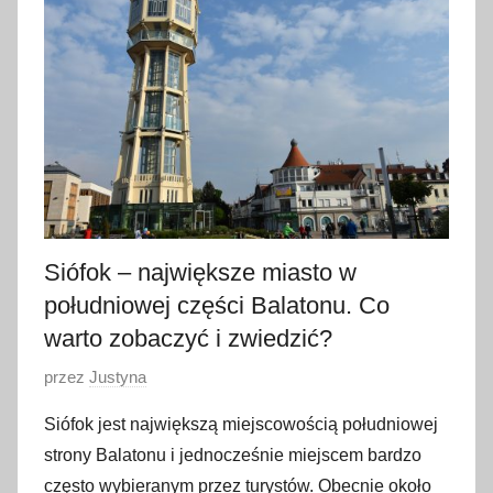
ź
d
z
i
e
r
n
i
k
a
Siófok – największe miasto w
2
południowej części Balatonu. Co
0
warto zobaczyć i zwiedzić?
1
8
O
przez
Justyna
p
Siófok jest największą miejscowością południowej
u
strony Balatonu i jednocześnie miejscem bardzo
b
często wybieranym przez turystów. Obecnie około
l