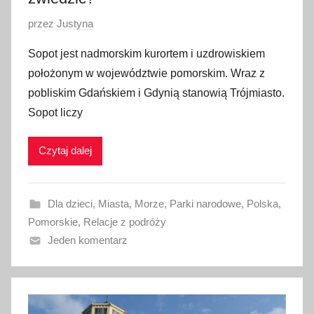
O
przez
Justyna
p
Sopot jest nadmorskim kurortem i uzdrowiskiem
u
położonym w województwie pomorskim. Wraz z
b
pobliskim Gdańskiem i Gdynią stanowią Trójmiasto.
l
Sopot liczy
i
k
Czytaj dalej
o
w
a
Dla dzieci
,
Miasta
,
Morze
,
Parki narodowe
,
Polska
,
n
Pomorskie
,
Relacje z podróży
o
Jeden komentarz
3
1
p
a