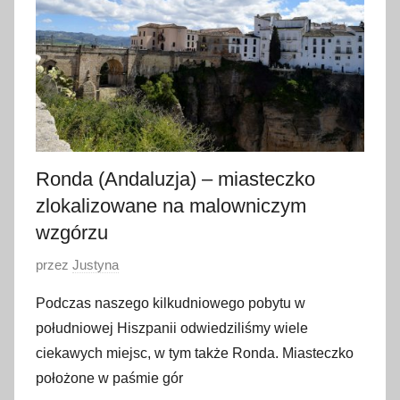
p
c
a
2
0
1
7
Ronda (Andaluzja) – miasteczko
zlokalizowane na malowniczym
wzgórzu
O
przez
Justyna
p
Podczas naszego kilkudniowego pobytu w
u
południowej Hiszpanii odwiedziliśmy wiele
b
ciekawych miejsc, w tym także Ronda. Miasteczko
l
położone w paśmie gór
i