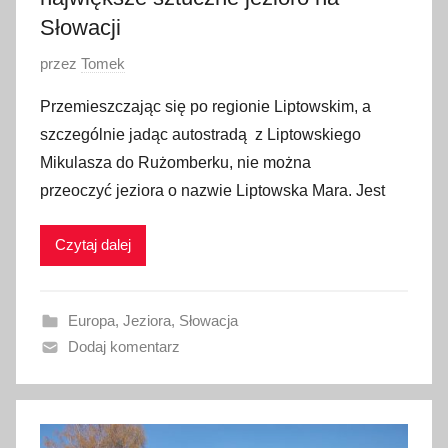
Słowacji
O
przez
Tomek
p
Przemieszczając się po regionie Liptowskim, a
u
szczególnie jadąc autostradą z Liptowskiego
b
Mikulasza do Rużomberku, nie można
l
przeoczyć jeziora o nazwie Liptowska Mara. Jest
i
k
Czytaj dalej
o
w
a
Europa
,
Jeziora
,
Słowacja
n
Dodaj komentarz
o
1
6
s