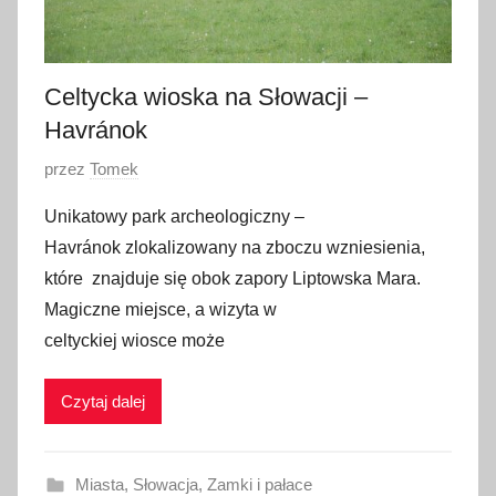
2
0
1
Celtycka wioska na Słowacji –
7
Havránok
O
przez
Tomek
p
Unikatowy park archeologiczny –
u
Havránok zlokalizowany na zboczu wzniesienia,
b
które znajduje się obok zapory Liptowska Mara.
l
Magiczne miejsce, a wizyta w
i
celtyckiej wiosce może
k
o
w
Czytaj dalej
a
n
Miasta
,
Słowacja
,
Zamki i pałace
o