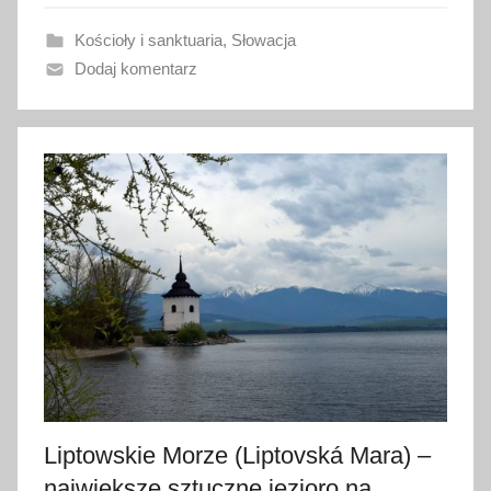
a
Kościoły i sanktuaria
,
Słowacja
n
Dodaj komentarz
o
1
9
s
t
y
c
z
n
i
a
2
0
1
Liptowskie Morze (Liptovská Mara) –
7
największe sztuczne jezioro na