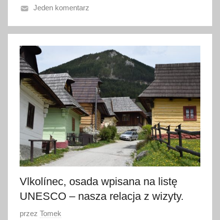
Jeden komentarz
3
0
l
i
s
t
o
p
a
d
a
2
0
1
Vlkolínec, osada wpisana na listę
6
UNESCO – nasza relacja z wizyty.
O
przez
Tomek