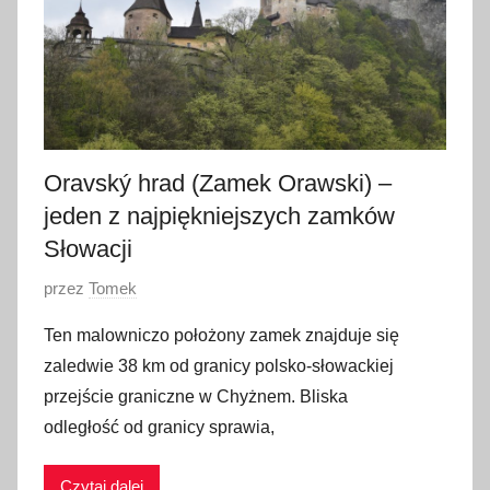
o
p
a
d
a
2
0
Oravský hrad (Zamek Orawski) –
1
jeden z najpiękniejszych zamków
6
Słowacji
O
przez
Tomek
p
Ten malowniczo położony zamek znajduje się
u
zaledwie 38 km od granicy polsko-słowackiej
b
przejście graniczne w Chyżnem. Bliska
l
odległość od granicy sprawia,
i
k
Czytaj dalej
o