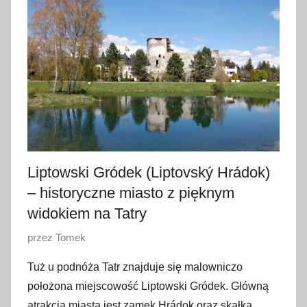
t
y
c
z
n
i
a
2
0
1
Liptowski Gródek (Liptovský Hrádok)
7
– historyczne miasto z pięknym
widokiem na Tatry
O
przez
Tomek
p
Tuż u podnóża Tatr znajduje się malowniczo
u
położona miejscowość Liptowski Gródek. Główną
b
atrakcją miasta jest zamek Hrádok oraz skałka