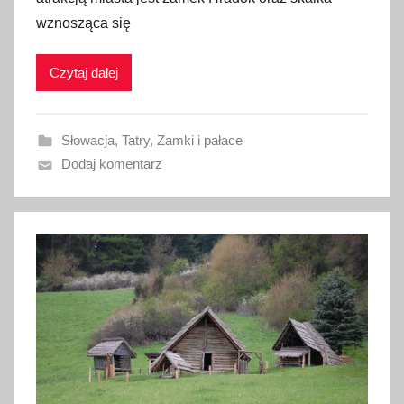
l
wznosząca się
i
k
Czytaj dalej
o
w
a
Słowacja
,
Tatry
,
Zamki i pałace
n
Dodaj komentarz
o
1
0
s
t
y
c
z
n
i
a