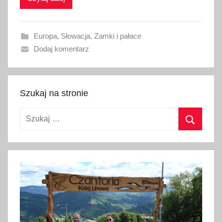
w
a
Europa
,
Słowacja
,
Zamki i pałace
n
Dodaj komentarz
o
2
1
m
Szukaj na stronie
a
Szukaj:
j
a
Szukaj
2
0
1
6