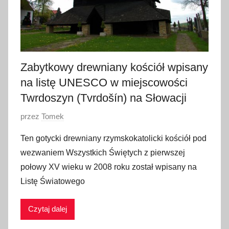
Zabytkowy drewniany kościół wpisany
na listę UNESCO w miejscowości
Twrdoszyn (Tvrdošín) na Słowacji
O
przez
Tomek
p
Ten gotycki drewniany rzymskokatolicki kościół pod
u
wezwaniem Wszystkich Świętych z pierwszej
b
połowy XV wieku w 2008 roku został wpisany na
l
Listę Światowego
i
k
Czytaj dalej
o
w