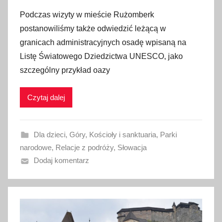
p
Podczas wizyty w mieście Rużomberk
u
postanowiliśmy także odwiedzić leżącą w
b
granicach administracyjnych osadę wpisaną na
l
Listę Światowego Dziedzictwa UNESCO, jako
i
szczególny przykład oazy
k
o
w
Czytaj dalej
a
n
Dla dzieci
,
Góry
,
Kościoły i sanktuaria
,
Parki
o
narodowe
,
Relacje z podróży
,
Słowacja
2
Dodaj komentarz
6
l
i
s
t