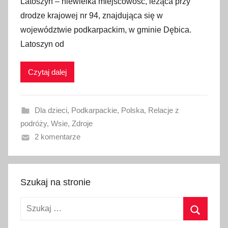
Latoszyn – niewielka miejscowość, leżąca przy
u
drodze krajowej nr 94, znajdująca się w
b
województwie podkarpackim, w gminie Dębica.
l
Latoszyn od
i
k
Czytaj dalej
o
w
a
Dla dzieci
,
Podkarpackie
,
Polska
,
Relacje z
n
podróży
,
Wsie
,
Zdroje
o
2 komentarze
4
l
i
s
Szukaj na stronie
t
Szukaj:
o
p
Szukaj