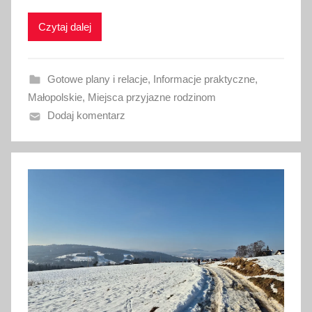
k
Czytaj dalej
o
w
a
Gotowe plany i relacje
,
Informacje praktyczne
,
n
Małopolskie
,
Miejsca przyjazne rodzinom
o
Dodaj komentarz
1
9
l
i
p
c
a
2
0
2
6