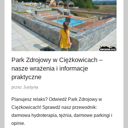
c
a
2
0
2
6
Park Zdrojowy w Ciężkowicach –
nasze wrażenia i informacje
praktyczne
O
przez
Justyna
p
Planujesz relaks? Odwiedź Park Zdrojowy w
u
Ciężkowicach! Sprawdź nasz przewodnik:
b
darmowa hydroterapia, tężnia, darmowe parkingi i
l
opinie.
i