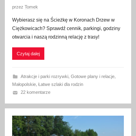
O
przez
Tomek
p
Wybierasz się na Ścieżkę w Koronach Drzew w
u
Ciężkowicach? Sprawdź cennik, parkingi, godziny
b
otwarcia i naszą rodzinną relację z trasy!
l
i
Czytaj dalej
k
o
w
Atrakcje i parki rozrywki
,
Gotowe plany i relacje
,
a
Małopolskie
,
Łatwe szlaki dla rodzin
n
22 komentarze
o
1
9
l
i
p