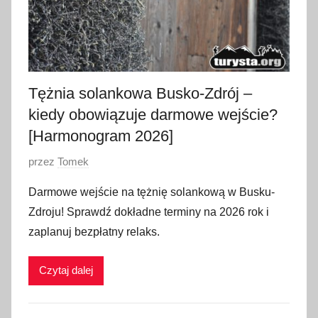
Tężnia solankowa Busko-Zdrój –
kiedy obowiązuje darmowe wejście?
[Harmonogram 2026]
O
przez
Tomek
p
Darmowe wejście na tężnię solankową w Busku-
u
Zdroju! Sprawdź dokładne terminy na 2026 rok i
b
zaplanuj bezpłatny relaks.
l
i
Czytaj dalej
k
o
w