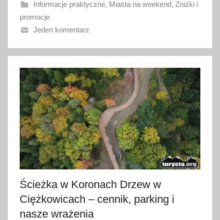
Informacje praktyczne
,
Miasta na weekend
,
Zniżki i
a
promocje
n
Jeden komentarz
o
2
1
l
i
p
c
a
2
0
2
6
Ścieżka w Koronach Drzew w
Ciężkowicach – cennik, parking i
nasze wrażenia