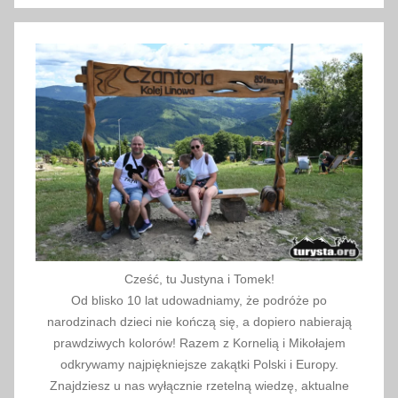
a
d
a
2
0
2
0
Cześć, tu Justyna i Tomek!
Od blisko 10 lat udowadniamy, że podróże po
narodzinach dzieci nie kończą się, a dopiero nabierają
prawdziwych kolorów! Razem z Kornelią i Mikołajem
odkrywamy najpiękniejsze zakątki Polski i Europy.
Znajdziesz u nas wyłącznie rzetelną wiedzę, aktualne