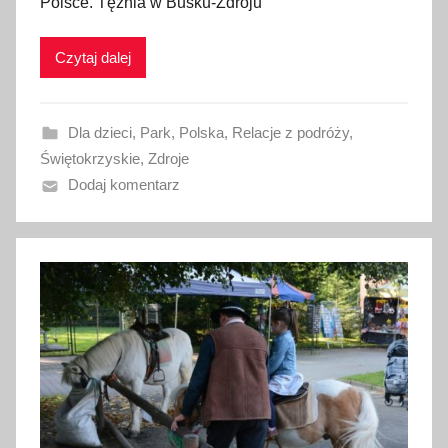
Polsce. Tężnia w Busku-Zdroju
i
k
Czytaj dalej
o
w
a
Dla dzieci
,
Park
,
Polska
,
Relacje z podróży
,
n
Świętokrzyskie
,
Zdroje
o
Dodaj komentarz
3
k
w
i
e
t
n
i
a
2
0