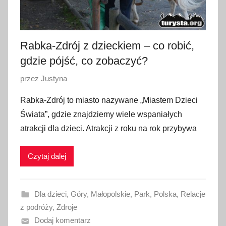
2
3
Rabka-Zdrój z dzieckiem – co robić,
gdzie pójść, co zobaczyć?
O
przez
Justyna
p
Rabka-Zdrój to miasto nazywane „Miastem Dzieci
u
Świata”, gdzie znajdziemy wiele wspaniałych
b
atrakcji dla dzieci. Atrakcji z roku na rok przybywa
l
i
Czytaj dalej
k
o
w
Dla dzieci
,
Góry
,
Małopolskie
,
Park
,
Polska
,
Relacje
a
z podróży
,
Zdroje
n
Dodaj komentarz
o