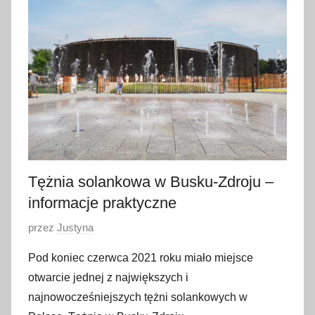
s
t
y
c
z
n
i
a
2
0
Tężnia solankowa w Busku-Zdroju –
2
informacje praktyczne
6
O
przez
Justyna
p
Pod koniec czerwca 2021 roku miało miejsce
u
otwarcie jednej z największych i
b
najnowocześniejszych tężni solankowych w
l