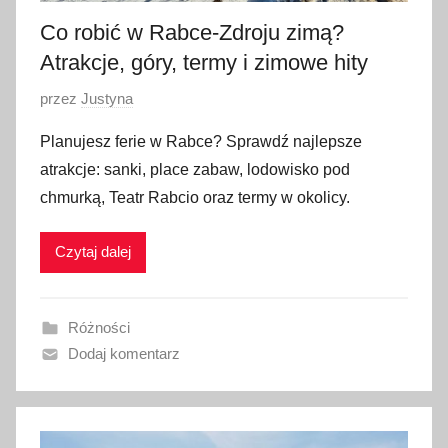
Co robić w Rabce-Zdroju zimą?
Atrakcje, góry, termy i zimowe hity
O
przez
Justyna
p
Planujesz ferie w Rabce? Sprawdź najlepsze
u
atrakcje: sanki, place zabaw, lodowisko pod
b
chmurką, Teatr Rabcio oraz termy w okolicy.
l
i
Czytaj dalej
k
o
w
Różności
a
Dodaj komentarz
n
o
2
0