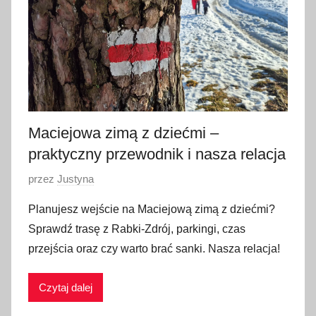
e
r
w
c
a
2
0
Maciejowa zimą z dziećmi –
2
praktyczny przewodnik i nasza relacja
6
O
przez
Justyna
p
Planujesz wejście na Maciejową zimą z dziećmi?
u
Sprawdź trasę z Rabki-Zdrój, parkingi, czas
b
przejścia oraz czy warto brać sanki. Nasza relacja!
l
i
Czytaj dalej
k
o