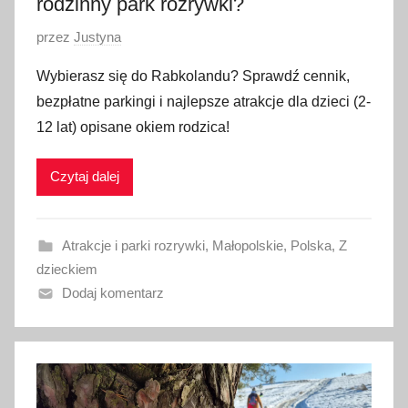
rodzinny park rozrywki?
O
przez
Justyna
p
Wybierasz się do Rabkolandu? Sprawdź cennik,
u
bezpłatne parkingi i najlepsze atrakcje dla dzieci (2-
b
12 lat) opisane okiem rodzica!
l
i
Czytaj dalej
k
o
w
Atrakcje i parki rozrywki
,
Małopolskie
,
Polska
,
Z
a
dzieckiem
n
Dodaj komentarz
o
1
1
c
z