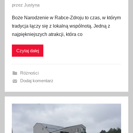
O
przez
Justyna
p
Boże Narodzenie w Rabce-Zdroju to czas, w którym
u
tradycja łączy się z lokalną wspólnotą. Jedną z
b
najpiękniejszych atrakcji, która co
l
i
Czytaj dalej
k
o
w
Różności
a
Dodaj komentarz
n
o
2
3
g
r
u