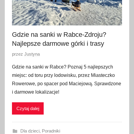
z
n
i
a
Gdzie na sanki w Rabce-Zdroju?
2
Najlepsze darmowe górki i trasy
0
2
O
przez
Justyna
6
p
Gdzie na sanki w Rabce? Poznaj 5 najlepszych
u
miejsc: od toru przy lodowisku, przez Miasteczko
b
Rowerowe, po spacer pod Maciejową. Sprawdzone
l
i darmowe lokalizacje!
i
k
Czytaj dalej
o
w
a
Dla dzieci
,
Poradniki
n