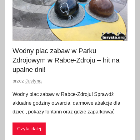
Wodny plac zabaw w Parku
Zdrojowym w Rabce-Zdroju – hit na
upalne dni!
O
przez
Justyna
p
Wodny plac zabaw w Rabce-Zdroju! Sprawdź
u
aktualne godziny otwarcia, darmowe atrakcje dla
b
dzieci, pokazy fontann oraz gdzie zaparkować.
l
i
Czytaj dalej
k
o