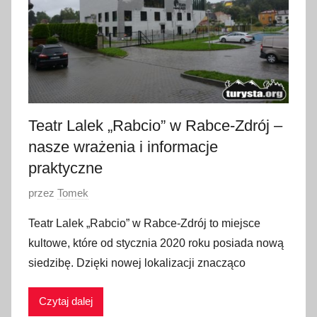
d
n
i
a
2
0
2
Teatr Lalek „Rabcio” w Rabce-Zdrój –
3
nasze wrażenia i informacje
praktyczne
O
przez
Tomek
p
Teatr Lalek „Rabcio” w Rabce-Zdrój to miejsce
u
kultowe, które od stycznia 2020 roku posiada nową
b
siedzibę. Dzięki nowej lokalizacji znacząco
l
i
Czytaj dalej
k