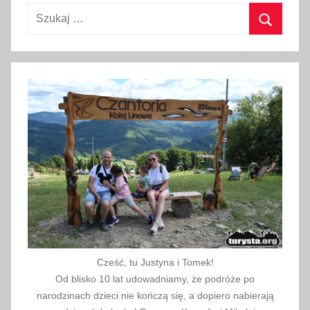
Szukaj:
e
r
Szukaj
p
n
i
a
2
0
2
1
Cześć, tu Justyna i Tomek!
Od blisko 10 lat udowadniamy, że podróże po
narodzinach dzieci nie kończą się, a dopiero nabierają