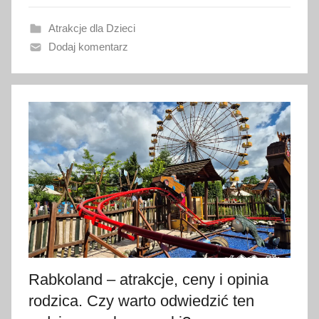
w
Atrakcje dla Dzieci
a
Dodaj komentarz
n
o
3
0
c
z
e
r
w
c
a
2
0
Rabkoland – atrakcje, ceny i opinia
2
rodzica. Czy warto odwiedzić ten
6