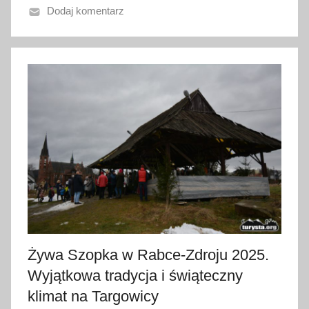
Dodaj komentarz
o
1
9
s
t
y
c
z
n
i
a
2
0
2
Żywa Szopka w Rabce-Zdroju 2025.
6
Wyjątkowa tradycja i świąteczny
klimat na Targowicy