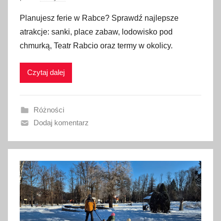
6
p
Planujesz ferie w Rabce? Sprawdź najlepsze
u
atrakcje: sanki, place zabaw, lodowisko pod
b
chmurką, Teatr Rabcio oraz termy w okolicy.
l
i
Czytaj dalej
k
o
w
Różności
a
Dodaj komentarz
n
o
2
0
s
t
y
c