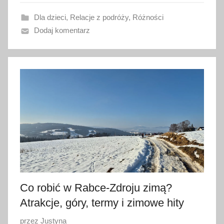
w
Dla dzieci
,
Relacje z podróży
,
Różności
a
Dodaj komentarz
n
o
2
3
s
t
y
c
z
n
i
a
Co robić w Rabce-Zdroju zimą?
2
Atrakcje, góry, termy i zimowe hity
0
2
O
przez
Justyna