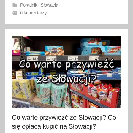
Poradniki
,
Słowacja
n
6 komentarzy
o
2
9
k
w
i
e
t
n
i
a
2
0
1
Co warto przywieźć ze Słowacji? Co
8
się opłaca kupić na Słowacji?