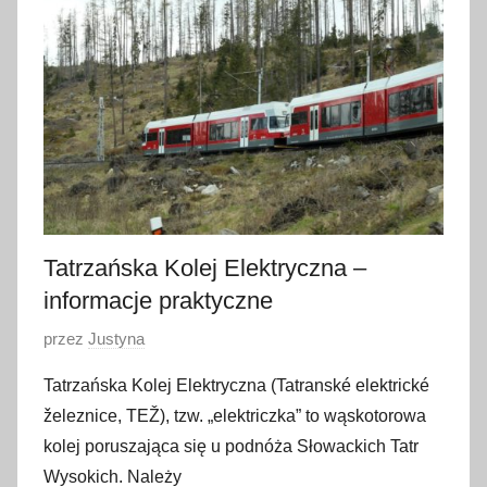
l
u
t
e
g
o
2
0
2
0
Tatrzańska Kolej Elektryczna –
informacje praktyczne
O
przez
Justyna
p
Tatrzańska Kolej Elektryczna (Tatranské elektrické
u
železnice, TEŽ), tzw. „elektriczka” to wąskotorowa
b
kolej poruszająca się u podnóża Słowackich Tatr
l
Wysokich. Należy
i