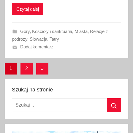
k
Czytaj dalej
o
w
a
Góry
,
Kościoły i sanktuaria
,
Miasta
,
Relacje z
n
podróży
,
Słowacja
,
Tatry
o
Dodaj komentarz
2
6
l
Stronicowanie
Następne
1
2
»
i
wpisy
wpisów
p
c
Szukaj na stronie
a
2
Szukaj:
0
Szukaj
1
7