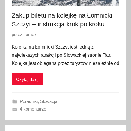
Zakup biletu na kolejkę na Łomnicki
Szczyt – instrukcja krok po kroku
O
przez
Tomek
p
Kolejka na Łomnicki Szczyt jest jedną z
u
największych atrakcji po Słowackiej stronie Tatr.
b
Kolejka jest oblegana przez turystów niezależnie od
l
i
Czytaj dalej
k
o
w
Poradniki
,
Słowacja
a
4 komentarze
n
o
1