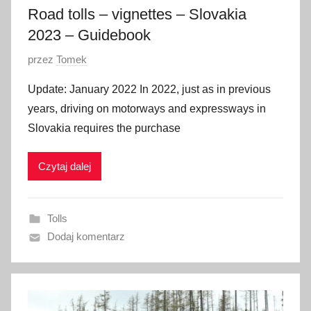
Road tolls – vignettes – Slovakia
2023 – Guidebook
O
przez
Tomek
p
Update: January 2022 In 2022, just as in previous
u
years, driving on motorways and expressways in
b
Slovakia requires the purchase
l
i
Czytaj dalej
k
o
w
Tolls
a
Dodaj komentarz
n
o
1
6