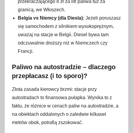
przekraczającego 8 zł za litr paliwa tuż za
granicą, we Włoszech.
Belgia vs Niemcy (dla Diesla):
Jeżeli poruszasz
się samochodem z silnikiem wysokoprężnym,
uważaj na stacje w Belgii. Diesel bywa tam
odczuwalnie droższy niż w Niemczech czy
Francji.
Paliwo na autostradzie – dlaczego
przepłacasz (i to sporo)?
Złota zasada kierowcy brzmi: stacje przy
autostradach to finansowa pułapka. Wynika to z
faktu, że różnice w cenach paliw na autostradzie, a
na obiektach oddalonych o zaledwie kilkaset
metrów obok, potrafią zszokować.