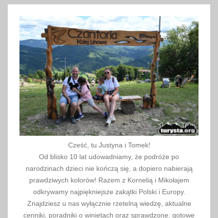
p
a
l
i
w
o
,
k
o
s
z
t
Cześć, tu Justyna i Tomek!
p
Od blisko 10 lat udowadniamy, że podróże po
a
narodzinach dzieci nie kończą się, a dopiero nabierają
l
prawdziwych kolorów! Razem z Kornelią i Mikołajem
i
odkrywamy najpiękniejsze zakątki Polski i Europy.
Znajdziesz u nas wyłącznie rzetelną wiedzę, aktualne
w
cenniki, poradniki o winietach oraz sprawdzone, gotowe
a