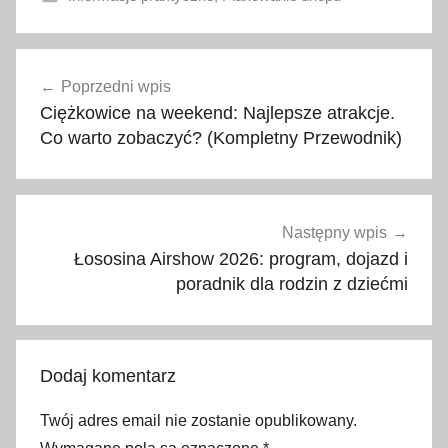
a
Nawigacja
k
Poprzedni wpis
wpisu
t
Ciężkowice na weekend: Najlepsze atrakcje.
u
Co warto zobaczyć? (Kompletny Przewodnik)
a
l
n
e
Następny wpis
c
Łososina Airshow 2026: program, dojazd i
e
poradnik dla rodzin z dziećmi
n
y
p
Dodaj komentarz
a
l
Twój adres email nie zostanie opublikowany.
i