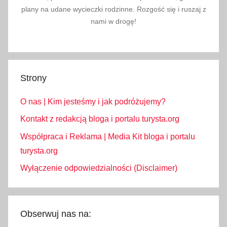
plany na udane wycieczki rodzinne. Rozgość się i ruszaj z
w
nami w drogę!
e
u
r
o
Strony
p
i
O nas | Kim jesteśmy i jak podróżujemy?
e
,
Kontakt z redakcją bloga i portalu turysta.org
m
Współpraca i Reklama | Media Kit bloga i portalu
a
turysta.org
p
Wyłączenie odpowiedzialności (Disclaimer)
a
c
e
n
Obserwuj nas na:
p