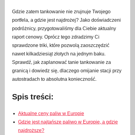
n
o
Gdzie zatem tankowanie nie zrujnuje Twojego
1
portfela, a gdzie jest najdrożej? Jako doświadczeni
9
podróżnicy, przygotowaliśmy dla Ciebie aktualny
l
raport cenowy. Oprócz tego zdradzimy Ci
i
sprawdzone triki, które pozwolą zaoszczędzić
p
nawet kilkadziesiąt złotych na jednym baku.
c
Sprawdź, jak zaplanować tanie tankowanie za
a
granicą i dowiedz się, dlaczego omijanie stacji przy
2
autostradach to absolutna konieczność.
0
2
Spis treści:
6
Aktualne ceny paliw w Europie
Gdzie jest najtańsze paliwo w Europie, a gdzie
najdroższe?