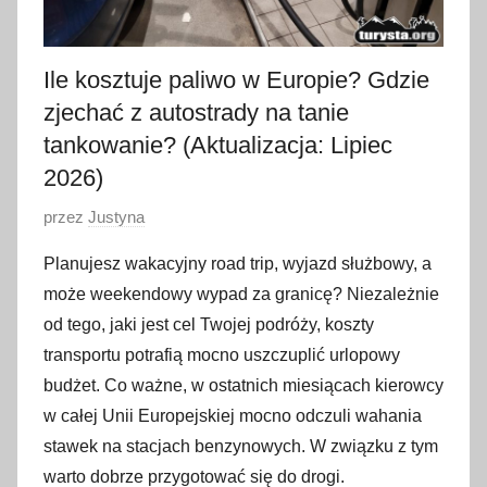
Ile kosztuje paliwo w Europie? Gdzie
zjechać z autostrady na tanie
tankowanie? (Aktualizacja: Lipiec
2026)
O
przez
Justyna
p
Planujesz wakacyjny road trip, wyjazd służbowy, a
u
może weekendowy wypad za granicę? Niezależnie
b
od tego, jaki jest cel Twojej podróży, koszty
l
transportu potrafią mocno uszczuplić urlopowy
i
budżet. Co ważne, w ostatnich miesiącach kierowcy
k
o
w całej Unii Europejskiej mocno odczuli wahania
w
stawek na stacjach benzynowych. W związku z tym
a
warto dobrze przygotować się do drogi.