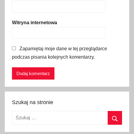
i
e
,
Witryna internetowa
g
d
z
Zapamiętaj moje dane w tej przeglądarce
i
podczas pisania kolejnych komentarzy.
e
n
a
j
t
a
Szukaj na stronie
ń
s
Szukaj:
z
e
Szukaj