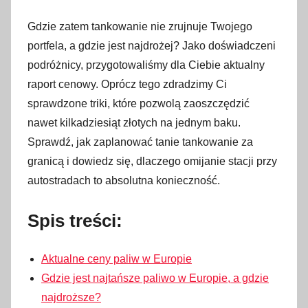
n
o
Gdzie zatem tankowanie nie zrujnuje Twojego
1
portfela, a gdzie jest najdrożej? Jako doświadczeni
9
podróżnicy, przygotowaliśmy dla Ciebie aktualny
l
raport cenowy. Oprócz tego zdradzimy Ci
i
sprawdzone triki, które pozwolą zaoszczędzić
p
nawet kilkadziesiąt złotych na jednym baku.
c
Sprawdź, jak zaplanować tanie tankowanie za
a
granicą i dowiedz się, dlaczego omijanie stacji przy
2
autostradach to absolutna konieczność.
0
2
Spis treści:
6
Aktualne ceny paliw w Europie
Gdzie jest najtańsze paliwo w Europie, a gdzie
najdroższe?