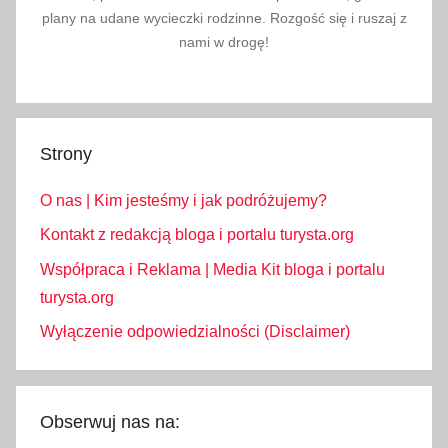
plany na udane wycieczki rodzinne. Rozgość się i ruszaj z
w
nami w drogę!
e
u
r
o
Strony
p
i
O nas | Kim jesteśmy i jak podróżujemy?
e
,
Kontakt z redakcją bloga i portalu turysta.org
m
Współpraca i Reklama | Media Kit bloga i portalu
a
turysta.org
p
Wyłączenie odpowiedzialności (Disclaimer)
a
c
e
n
Obserwuj nas na:
p