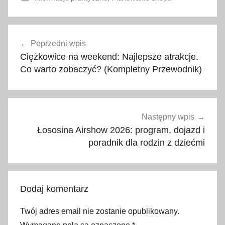
a
Nawigacja
k
Poprzedni wpis
wpisu
t
Ciężkowice na weekend: Najlepsze atrakcje.
u
Co warto zobaczyć? (Kompletny Przewodnik)
a
l
n
e
Następny wpis
c
Łososina Airshow 2026: program, dojazd i
e
poradnik dla rodzin z dziećmi
n
y
p
Dodaj komentarz
a
l
Twój adres email nie zostanie opublikowany.
i