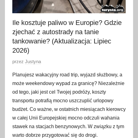
Ile kosztuje paliwo w Europie? Gdzie
zjechać z autostrady na tanie
tankowanie? (Aktualizacja: Lipiec
2026)
O
przez
Justyna
p
Planujesz wakacyjny road trip, wyjazd służbowy, a
u
może weekendowy wypad za granicę? Niezależnie
b
od tego, jaki jest cel Twojej podróży, koszty
l
transportu potrafią mocno uszczuplić urlopowy
i
budżet. Co ważne, w ostatnich miesiącach kierowcy
k
o
w całej Unii Europejskiej mocno odczuli wahania
w
stawek na stacjach benzynowych. W związku z tym
a
warto dobrze przygotować się do drogi.