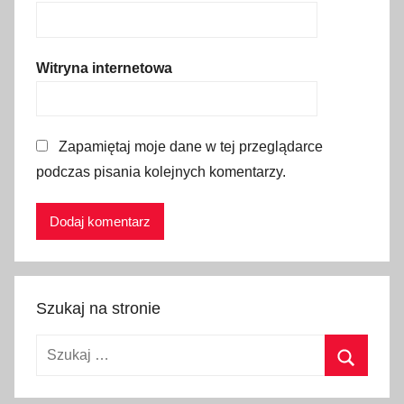
i
e
,
Witryna internetowa
g
d
z
Zapamiętaj moje dane w tej przeglądarce
i
podczas pisania kolejnych komentarzy.
e
n
a
j
t
a
Szukaj na stronie
ń
s
Szukaj:
z
e
Szukaj