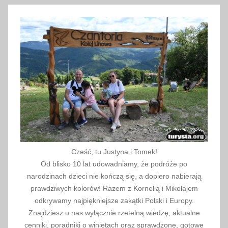
p
a
l
i
w
o
,
k
o
s
z
t
Cześć, tu Justyna i Tomek!
p
Od blisko 10 lat udowadniamy, że podróże po
a
narodzinach dzieci nie kończą się, a dopiero nabierają
l
prawdziwych kolorów! Razem z Kornelią i Mikołajem
i
odkrywamy najpiękniejsze zakątki Polski i Europy.
Znajdziesz u nas wyłącznie rzetelną wiedzę, aktualne
w
cenniki, poradniki o winietach oraz sprawdzone, gotowe
a