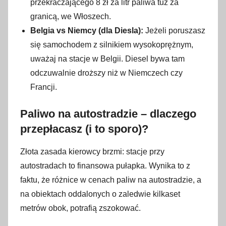
przekraczającego 8 zł za litr paliwa tuż za
granicą, we Włoszech.
Belgia vs Niemcy (dla Diesla):
Jeżeli poruszasz
się samochodem z silnikiem wysokoprężnym,
uważaj na stacje w Belgii. Diesel bywa tam
odczuwalnie droższy niż w Niemczech czy
Francji.
Paliwo na autostradzie – dlaczego
przepłacasz (i to sporo)?
Złota zasada kierowcy brzmi: stacje przy
autostradach to finansowa pułapka. Wynika to z
faktu, że różnice w cenach paliw na autostradzie, a
na obiektach oddalonych o zaledwie kilkaset
metrów obok, potrafią zszokować.