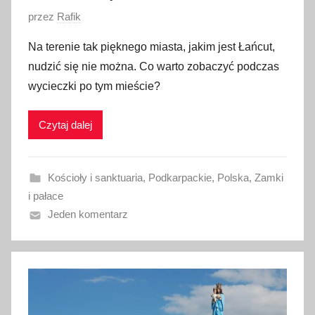
O
przez
Rafik
p
Na terenie tak pięknego miasta, jakim jest Łańcut,
u
nudzić się nie można. Co warto zobaczyć podczas
b
wycieczki po tym mieście?
l
i
Czytaj dalej
k
o
w
Kościoły i sanktuaria
,
Podkarpackie
,
Polska
,
Zamki
a
i pałace
n
Jeden komentarz
o
3
s
i
e
r