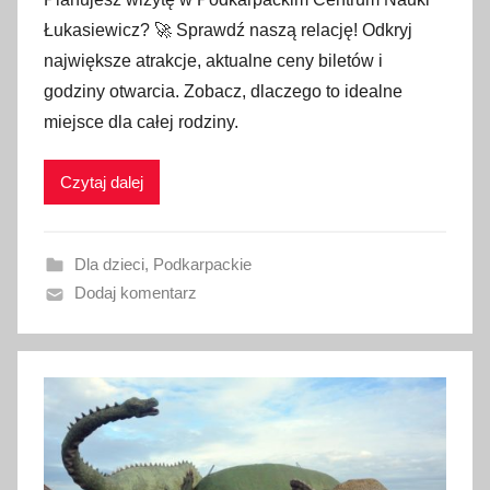
u
Łukasiewicz? 🚀 Sprawdź naszą relację! Odkryj
b
największe atrakcje, aktualne ceny biletów i
l
godziny otwarcia. Zobacz, dlaczego to idealne
i
miejsce dla całej rodziny.
k
o
w
Czytaj dalej
a
n
Dla dzieci
,
Podkarpackie
o
Dodaj komentarz
1
2
s
i
e
r
p