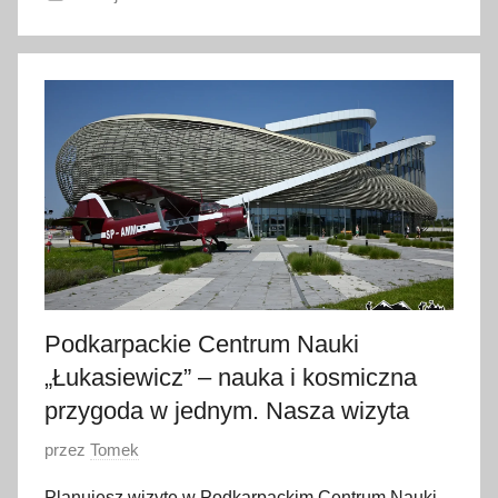
1
6
s
i
e
r
p
n
i
a
2
Podkarpackie Centrum Nauki
0
2
„Łukasiewicz” – nauka i kosmiczna
5
przygoda w jednym. Nasza wizyta
O
przez
Tomek
p
Planujesz wizytę w Podkarpackim Centrum Nauki