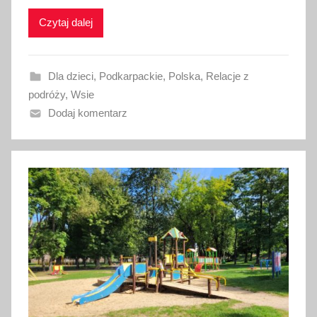
k
Czytaj dalej
o
w
a
Dla dzieci
,
Podkarpackie
,
Polska
,
Relacje z
n
podróży
,
Wsie
o
Dodaj komentarz
5
s
i
e
r
p
n
i
a
2
0