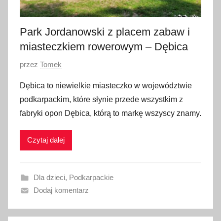
2
5
Park Jordanowski z placem zabaw i
miasteczkiem rowerowym – Dębica
O
przez
Tomek
p
Dębica to niewielkie miasteczko w województwie
u
podkarpackim, które słynie przede wszystkim z
b
fabryki opon Dębica, którą to markę wszyscy znamy.
l
i
Czytaj dalej
k
o
w
Dla dzieci
,
Podkarpackie
a
Dodaj komentarz
n
o
2