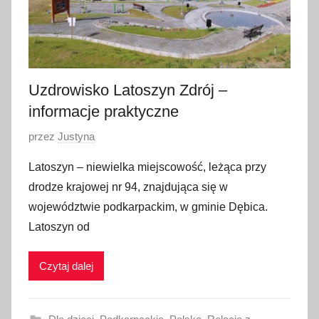
i
a
2
0
2
Uzdrowisko Latoszyn Zdrój –
2
informacje praktyczne
O
przez
Justyna
p
Latoszyn – niewielka miejscowość, leżąca przy
u
drodze krajowej nr 94, znajdująca się w
b
województwie podkarpackim, w gminie Dębica.
l
Latoszyn od
i
k
Czytaj dalej
o
w
a