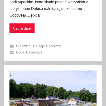
podkarpackim, które słynie przede wszystkim z
b
fabryki opon Dębica należącej do koncernu
l
Goodyear. Dębica
i
k
Czytaj dalej
o
w
a
Dla dzieci
,
Relacje z podróży
n
Dodaj komentarz
o
2
1
s
i
e
r
p
n