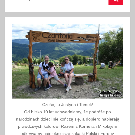
a
Szukaj
2
0
1
6
Cześć, tu Justyna i Tomek!
Od blisko 10 lat udowadniamy, że podróże po
narodzinach dzieci nie kończą się, a dopiero nabierają
prawdziwych kolorów! Razem z Kornelią i Mikołajem
odkrywamy najpiękniejsze zakątki Polski i Europy.