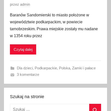
1
O
przez
admin
7
p
Baranów Sandomierski to miasto położone w
u
województwie podkarpackim, w powiecie
b
tarnobrzeskim. Prawa miejskie zostały mu nadane
l
w 1354 roku przez
i
k
Czytaj dalej
o
w
a
Dla dzieci
,
Podkarpackie
,
Polska
,
Zamki i pałace
n
3 komentarze
o
9
m
a
Szukaj na stronie
r
Szukaj:
c