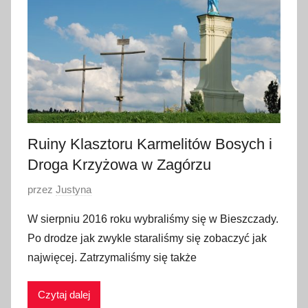
p
n
i
a
2
0
1
8
Ruiny Klasztoru Karmelitów Bosych i
Droga Krzyżowa w Zagórzu
O
przez
Justyna
p
W sierpniu 2016 roku wybraliśmy się w Bieszczady.
u
Po drodze jak zwykle staraliśmy się zobaczyć jak
b
najwięcej. Zatrzymaliśmy się także
l
i
Czytaj dalej
k