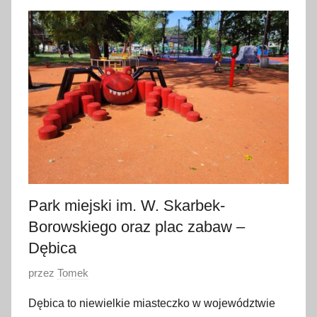
2
s
i
e
r
p
n
i
a
2
0
Park miejski im. W. Skarbek-
2
Borowskiego oraz plac zabaw –
2
Dębica
O
przez
Tomek
p
Dębica to niewielkie miasteczko w województwie
u