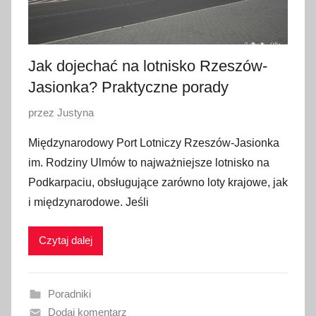
Jak dojechać na lotnisko Rzeszów-
Jasionka? Praktyczne porady
O
przez
Justyna
p
Międzynarodowy Port Lotniczy Rzeszów-Jasionka
u
im. Rodziny Ulmów to najważniejsze lotnisko na
b
Podkarpaciu, obsługujące zarówno loty krajowe, jak
l
i międzynarodowe. Jeśli
i
k
Czytaj dalej
o
w
a
Poradniki
n
Dodaj komentarz
o