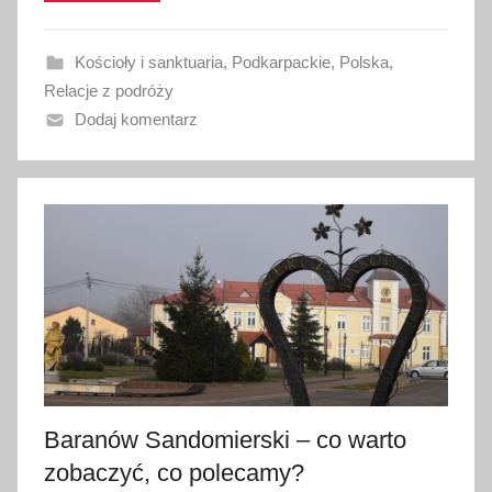
o
w
Kościoły i sanktuaria
,
Podkarpackie
,
Polska
,
a
Relacje z podróży
n
Dodaj komentarz
o
2
7
s
t
y
c
z
n
i
a
Baranów Sandomierski – co warto
2
0
zobaczyć, co polecamy?