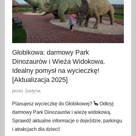
n
i
a
2
0
2
5
Głobikowa: darmowy Park
Dinozaurów i Wieża Widokowa.
Idealny pomysł na wycieczkę!
[Aktualizacja 2025]
O
przez
Justyna
p
Planujesz wycieczkę do Głobikowej? 🦕 Odkryj
u
darmowy Park Dinozaurów i wieżę widokową.
b
Sprawdź aktualne informacje o dojeździe, parkingu
l
i atrakcjach dla dzieci!
i