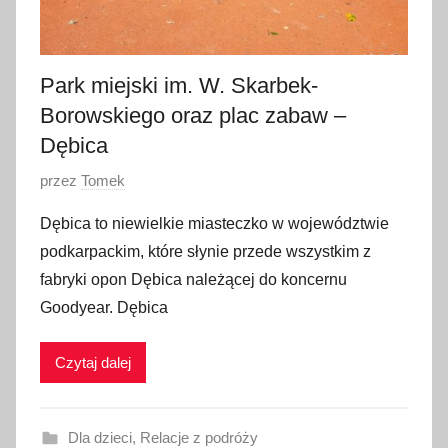
a
2
0
Park miejski im. W. Skarbek-
2
Borowskiego oraz plac zabaw –
2
Dębica
O
przez
Tomek
p
Dębica to niewielkie miasteczko w województwie
u
podkarpackim, które słynie przede wszystkim z
b
fabryki opon Dębica należącej do koncernu
l
Goodyear. Dębica
i
k
Czytaj dalej
o
w
a
Dla dzieci
,
Relacje z podróży
n