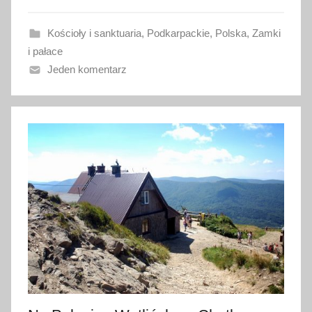
o
w
Kościoły i sanktuaria
,
Podkarpackie
,
Polska
,
Zamki
a
i pałace
n
Jeden komentarz
o
3
s
i
e
r
p
n
i
a
2
0
1
8