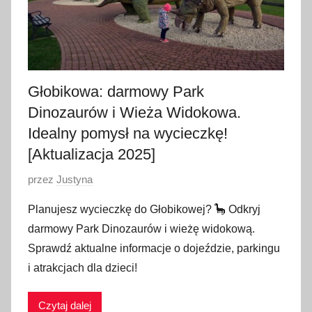
Głobikowa: darmowy Park
Dinozaurów i Wieża Widokowa.
Idealny pomysł na wycieczkę!
[Aktualizacja 2025]
O
przez
Justyna
p
Planujesz wycieczkę do Głobikowej? 🦕 Odkryj
u
darmowy Park Dinozaurów i wieżę widokową.
b
Sprawdź aktualne informacje o dojeździe, parkingu
l
i atrakcjach dla dzieci!
i
k
Czytaj dalej
o