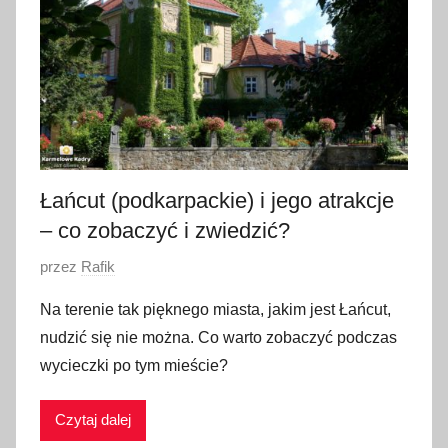
p
a
d
a
2
0
2
0
Łańcut (podkarpackie) i jego atrakcje
– co zobaczyć i zwiedzić?
O
przez
Rafik
p
Na terenie tak pięknego miasta, jakim jest Łańcut,
u
nudzić się nie można. Co warto zobaczyć podczas
b
wycieczki po tym mieście?
l
i
Czytaj dalej
k