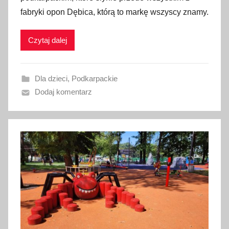
b
fabryki opon Dębica, którą to markę wszyscy znamy.
l
i
Czytaj dalej
k
o
w
Dla dzieci
,
Podkarpackie
a
Dodaj komentarz
n
o
2
2
s
i
e
r
p
n
i