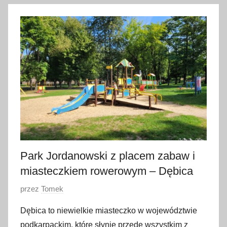
l
i
s
t
o
p
a
d
a
2
0
2
Park Jordanowski z placem zabaw i
4
miasteczkiem rowerowym – Dębica
O
przez
Tomek
p
Dębica to niewielkie miasteczko w województwie
u
podkarpackim, które słynie przede wszystkim z