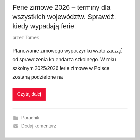
Ferie zimowe 2026 – terminy dla
wszystkich województw. Sprawdź,
kiedy wypadają ferie!
O
przez
Tomek
p
Planowanie zimowego wypoczynku warto zacząć
u
od sprawdzenia kalendarza szkolnego. W roku
b
szkolnym 2025/2026 ferie zimowe w Polsce
l
zostaną podzielone na
i
k
Czytaj dalej
o
w
a
Poradniki
n
Dodaj komentarz
o
5