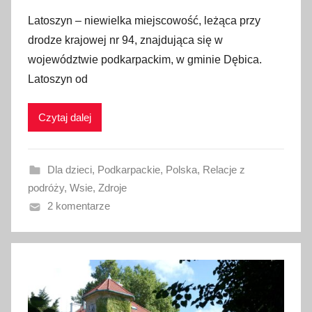
p
Latoszyn – niewielka miejscowość, leżąca przy
u
drodze krajowej nr 94, znajdująca się w
b
województwie podkarpackim, w gminie Dębica.
l
Latoszyn od
i
k
Czytaj dalej
o
w
a
Dla dzieci
,
Podkarpackie
,
Polska
,
Relacje z
n
podróży
,
Wsie
,
Zdroje
o
2 komentarze
4
l
i
s
t
o