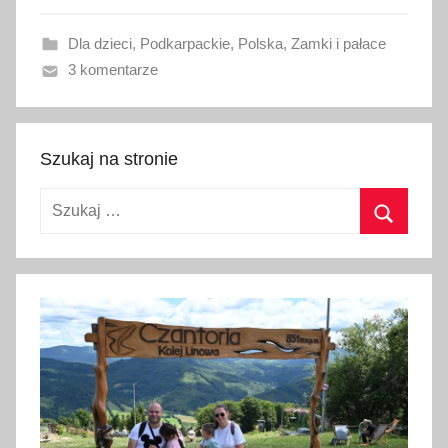
a
Dla dzieci
,
Podkarpackie
,
Polska
,
Zamki i pałace
n
3 komentarze
o
9
m
a
Szukaj na stronie
r
Szukaj:
c
a
Szukaj
2
0
1
6