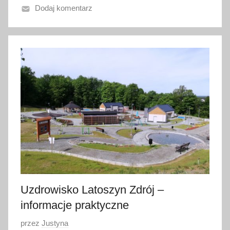
Dodaj komentarz
o
2
1
s
i
e
r
p
n
i
a
2
0
2
Uzdrowisko Latoszyn Zdrój –
2
informacje praktyczne
O
przez
Justyna