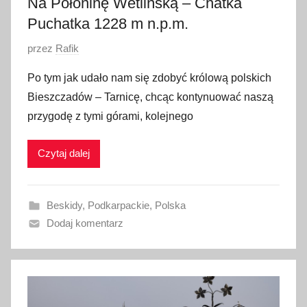
Na Połoninę Wetlińską – Chatka
Puchatka 1228 m n.p.m.
O
przez
Rafik
p
Po tym jak udało nam się zdobyć królową polskich
u
Bieszczadów – Tarnicę, chcąc kontynuować naszą
b
przygodę z tymi górami, kolejnego
l
i
Czytaj dalej
k
o
w
Beskidy
,
Podkarpackie
,
Polska
a
Dodaj komentarz
n
o
1
2
l