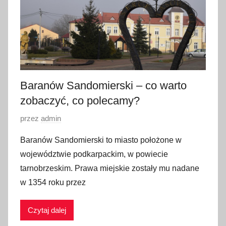
u
t
e
g
o
2
Baranów Sandomierski – co warto
0
1
zobaczyć, co polecamy?
7
O
przez
admin
p
Baranów Sandomierski to miasto położone w
u
województwie podkarpackim, w powiecie
b
tarnobrzeskim. Prawa miejskie zostały mu nadane
l
w 1354 roku przez
i
k
Czytaj dalej
o
w