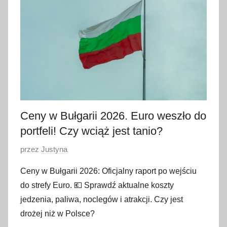
t
e
g
o
2
0
2
6
Ceny w Bułgarii 2026. Euro weszło do
portfeli! Czy wciąż jest tanio?
O
przez
Justyna
p
Ceny w Bułgarii 2026: Oficjalny raport po wejściu
u
do strefy Euro. 💶 Sprawdź aktualne koszty
b
jedzenia, paliwa, noclegów i atrakcji. Czy jest
l
drożej niż w Polsce?
i