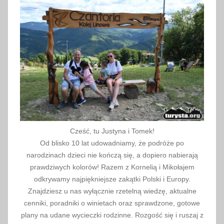
a
2
0
2
3
Cześć, tu Justyna i Tomek!
Od blisko 10 lat udowadniamy, że podróże po
narodzinach dzieci nie kończą się, a dopiero nabierają
prawdziwych kolorów! Razem z Kornelią i Mikołajem
odkrywamy najpiękniejsze zakątki Polski i Europy.
Znajdziesz u nas wyłącznie rzetelną wiedzę, aktualne
cenniki, poradniki o winietach oraz sprawdzone, gotowe
plany na udane wycieczki rodzinne. Rozgość się i ruszaj z