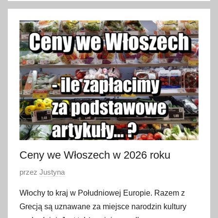
3
0
s
t
y
c
z
n
i
a
2
0
Ceny we Włoszech w 2026 roku
2
O
przez
Justyna
3
p
Włochy to kraj w Południowej Europie. Razem z
u
Grecją są uznawane za miejsce narodzin kultury
b