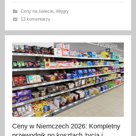
a
Ceny na świecie
,
Węgry
n
13 komentarzy
o
2
2
m
a
j
a
2
0
2
6
Ceny w Niemczech 2026: Kompletny
przewodnik po kosztach życia i