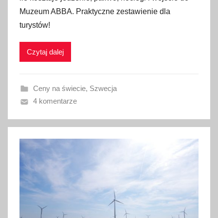
l
Muzeum ABBA. Praktyczne zestawienie dla
i
turystów!
k
o
w
Czytaj dalej
a
n
Ceny na świecie
,
Szwecja
o
4 komentarze
2
3
l
u
t
e
g
o
2
0