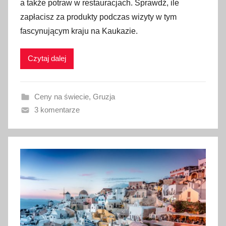
a także potraw w restauracjach. Sprawdź, ile
i
zapłacisz za produkty podczas wizyty w tym
k
o
fascynującym kraju na Kaukazie.
w
a
Czytaj dalej
n
o
7
Ceny na świecie
,
Gruzja
m
3 komentarze
a
r
c
a
2
0
2
3