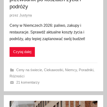
podróży
O
przez
Justyna
p
Ceny w Niemczech 2026: paliwo, zakupy i
u
restauracje. Sprawdź aktualne koszty życia i
b
podróży, aby lepiej zaplanować swój budżet!
l
i
Czytaj dalej
k
o
w
Ceny na świecie
,
Ciekawostki
,
Niemcy
,
Poradniki
,
a
Różności
n
21 komentarzy
o
2
1
m