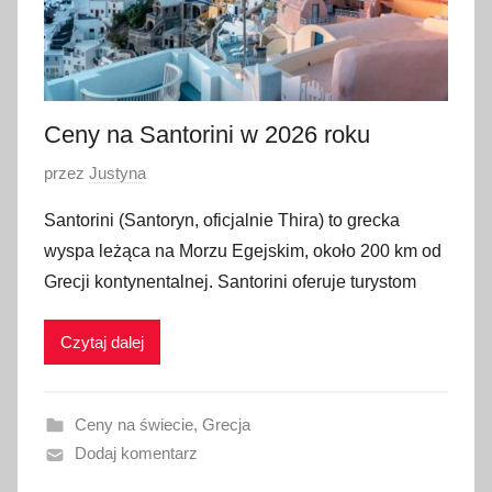
Ceny na Santorini w 2026 roku
O
przez
Justyna
p
Santorini (Santoryn, oficjalnie Thira) to grecka
u
wyspa leżąca na Morzu Egejskim, około 200 km od
b
Grecji kontynentalnej. Santorini oferuje turystom
l
i
Czytaj dalej
k
o
w
Ceny na świecie
,
Grecja
a
Dodaj komentarz
n
o