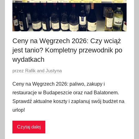
Ceny na Węgrzech 2026: Czy wciąż
jest tanio? Kompletny przewodnik po
wydatkach
O
przez
Rafik and Justyna
p
Ceny na Węgrzech 2026: paliwo, zakupy i
u
restauracje w Budapeszcie oraz nad Balatonem.
b
Sprawdź aktualne koszty i zaplanuj swój budżet na
l
urlop!
i
k
Czytaj dalej
o
w