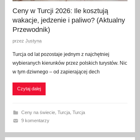
Ceny w Turcji 2026: Ile kosztują
wakacje, jedzenie i paliwo? (Aktualny
Przewodnik)
O
przez
Justyna
p
Turcja od lat pozostaje jednym z najchętniej
u
wybieranych kierunków przez polskich turystów. Nic
b
w tym dziwnego – od zapierającej dech
l
i
Czytaj dalej
k
o
w
Ceny na świecie
,
Turcja
,
Turcja
a
9 komentarzy
n
o
2