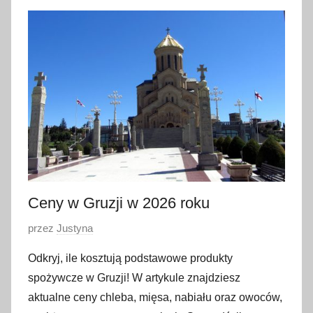
3
s
t
y
c
z
n
i
a
2
0
Ceny w Gruzji w 2026 roku
2
O
przez
Justyna
4
p
Odkryj, ile kosztują podstawowe produkty
u
spożywcze w Gruzji! W artykule znajdziesz
b
aktualne ceny chleba, mięsa, nabiału oraz owoców,
l