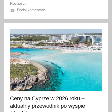
Różności
o
Dodaj komentarz
1
9
l
u
t
e
g
o
2
0
2
6
Ceny na Cyprze w 2026 roku –
aktualny przewodnik po wyspie