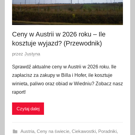
2
6
Ceny w Austrii w 2026 roku – Ile
kosztuje wyjazd? (Przewodnik)
O
przez
Justyna
p
Sprawdź aktualne ceny w Austrii w 2026 roku. Ile
u
zapłacisz za zakupy w Billa i Hofer, ile kosztuje
b
winieta, paliwo oraz obiad w Wiedniu? Zobacz nasz
l
raport!
i
k
Czytaj dalej
o
w
a
Austria
,
Ceny na świecie
,
Ciekawostki
,
Poradniki
,
n