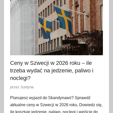
a
j
a
2
0
2
6
Ceny w Szwecji w 2026 roku – ile
trzeba wydać na jedzenie, paliwo i
noclegi?
O
przez
Justyna
p
Planujesz wyjazd do Skandynawii? Sprawdź
u
aktualne ceny w Szwecji w 2026 roku. Dowiedz się,
b
ile kosztuje jedzenie, paliwo, noclegi i wejście do