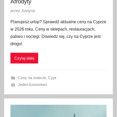
Afrodyty
O
przez
Justyna
p
Planujesz urlop? Sprawdź aktualne ceny na Cyprze
u
w 2026 roku. Ceny w sklepach, restauracjach,
b
paliwo i noclegi. Dowiedz się, czy na Cyprze jest
l
drogo!
i
k
Czytaj dalej
o
w
a
Ceny na świecie
,
Cypr
n
Jeden komentarz
o
1
9
l
u